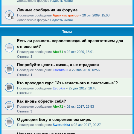
Добавлено в форуме
Радость жизни
Личные сообщения на форуме
Последнее сообщение
Администратор
«
20 окт 2009, 15:08
Добавлено в форуме
Радость жизни
Темы
Есть ли разность вероисповеданий препятствием для
отношений?
Последнее сообщение
Alex71
«
22 окт 2020, 13:01
Ответы:
3
Попробуйте ценить жизнь, а не страдания
Последнее сообщение
lisichka92
«
22 янв 2018, 18:56
Ответы:
1
Кто проходил курс "Из несчастного в счастливые"?
Последнее сообщение
Evdokia
«
27 дек 2017, 18:45
Ответы:
6
Как вновь обрести себя?
Последнее сообщение
Alex71
«
02 окт 2017, 23:53
Ответы:
3
О доверии Богу в современном мире.
Последнее сообщение
Swetushka
«
02 авг 2017, 09:27