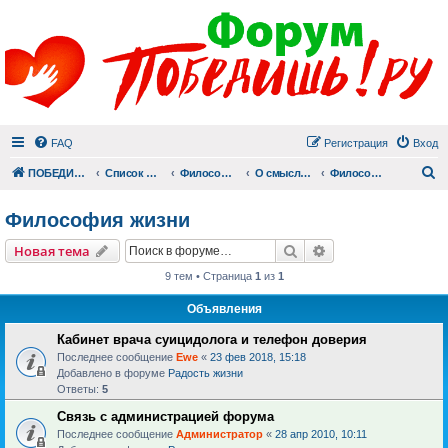
FAQ
Регистрация
Вход
П
ПОБЕДИШЬ.РУ
Список форумов
Философский раздел
О смысле смерти и смысле жизни
Философия жизни
Философия жизни
Поиск
Расширенный пои
Новая тема
9 тем • Страница
1
из
1
Объявления
Кабинет врача суицидолога и телефон доверия
Последнее сообщение
Ewe
«
23 фев 2018, 15:18
Добавлено в форуме
Радость жизни
Ответы:
5
Связь с администрацией форума
Последнее сообщение
Администратор
«
28 апр 2010, 10:11