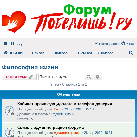
FAQ
Регистрация
Вход
П
ПОБЕДИШЬ.РУ
Список форумов
Философский раздел
О смысле смерти и смысле жизни
Философия жизни
Философия жизни
Поиск
Расширенный пои
Новая тема
9 тем • Страница
1
из
1
Объявления
Кабинет врача суицидолога и телефон доверия
Последнее сообщение
Ewe
«
23 фев 2018, 15:18
Добавлено в форуме
Радость жизни
Ответы:
5
Связь с администрацией форума
Последнее сообщение
Администратор
«
28 апр 2010, 10:11