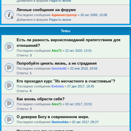
Добавлено в форуме
Радость жизни
Личные сообщения на форуме
Последнее сообщение
Администратор
«
20 окт 2009, 15:08
Добавлено в форуме
Радость жизни
Темы
Есть ли разность вероисповеданий препятствием для
отношений?
Последнее сообщение
Alex71
«
22 окт 2020, 13:01
Ответы:
3
Попробуйте ценить жизнь, а не страдания
Последнее сообщение
lisichka92
«
22 янв 2018, 18:56
Ответы:
1
Кто проходил курс "Из несчастного в счастливые"?
Последнее сообщение
Evdokia
«
27 дек 2017, 18:45
Ответы:
6
Как вновь обрести себя?
Последнее сообщение
Alex71
«
02 окт 2017, 23:53
Ответы:
3
О доверии Богу в современном мире.
Последнее сообщение
Swetushka
«
02 авг 2017, 09:27