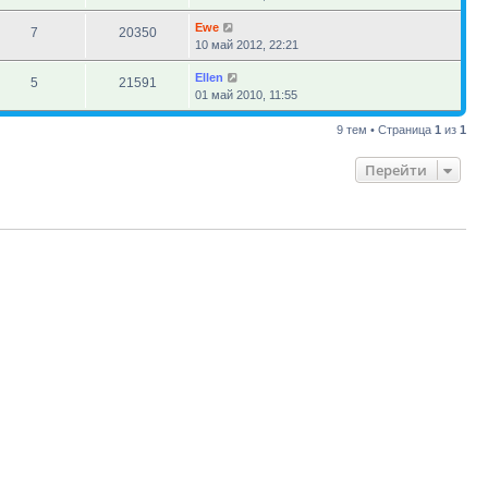
Ewe
7
20350
10 май 2012, 22:21
Ellen
5
21591
01 май 2010, 11:55
9 тем • Страница
1
из
1
Перейти