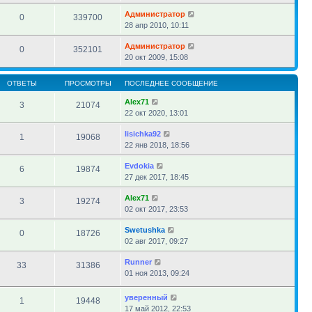
Администратор
0
339700
28 апр 2010, 10:11
Администратор
0
352101
20 окт 2009, 15:08
ОТВЕТЫ
ПРОСМОТРЫ
ПОСЛЕДНЕЕ СООБЩЕНИЕ
Alex71
3
21074
22 окт 2020, 13:01
lisichka92
1
19068
22 янв 2018, 18:56
Evdokia
6
19874
27 дек 2017, 18:45
Alex71
3
19274
02 окт 2017, 23:53
Swetushka
0
18726
02 авг 2017, 09:27
Runner
33
31386
01 ноя 2013, 09:24
уверенный
1
19448
17 май 2012, 22:53