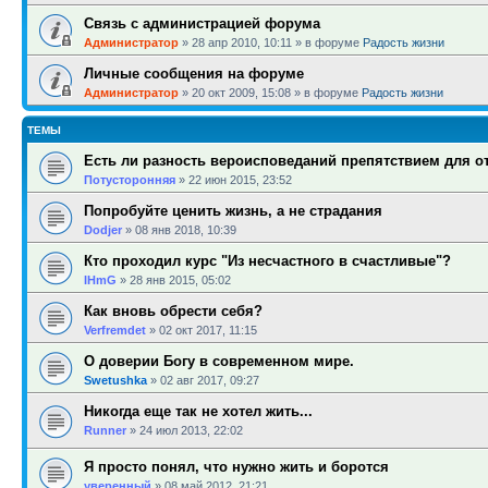
Связь с администрацией форума
Администратор
»
28 апр 2010, 10:11
» в форуме
Радость жизни
Личные сообщения на форуме
Администратор
»
20 окт 2009, 15:08
» в форуме
Радость жизни
ТЕМЫ
Есть ли разность вероисповеданий препятствием для 
Потусторонняя
»
22 июн 2015, 23:52
Попробуйте ценить жизнь, а не страдания
Dodjer
»
08 янв 2018, 10:39
Кто проходил курс "Из несчастного в счастливые"?
IHmG
»
28 янв 2015, 05:02
Как вновь обрести себя?
Verfremdet
»
02 окт 2017, 11:15
О доверии Богу в современном мире.
Swetushka
»
02 авг 2017, 09:27
Никогда еще так не хотел жить...
Runner
»
24 июл 2013, 22:02
Я просто понял, что нужно жить и боротся
уверенный
»
08 май 2012, 21:21