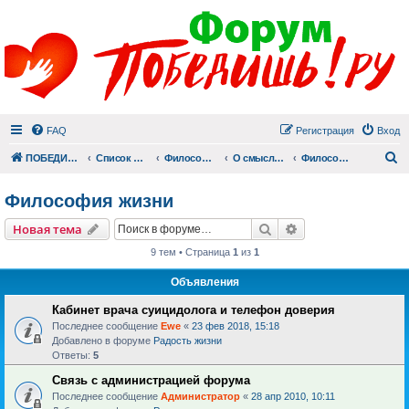
FAQ
Регистрация
Вход
П
ПОБЕДИШЬ.РУ
Список форумов
Философский раздел
О смысле смерти и смысле жизни
Философия жизни
Философия жизни
Поиск
Расширенный пои
Новая тема
9 тем • Страница
1
из
1
Объявления
Кабинет врача суицидолога и телефон доверия
Последнее сообщение
Ewe
«
23 фев 2018, 15:18
Добавлено в форуме
Радость жизни
Ответы:
5
Связь с администрацией форума
Последнее сообщение
Администратор
«
28 апр 2010, 10:11