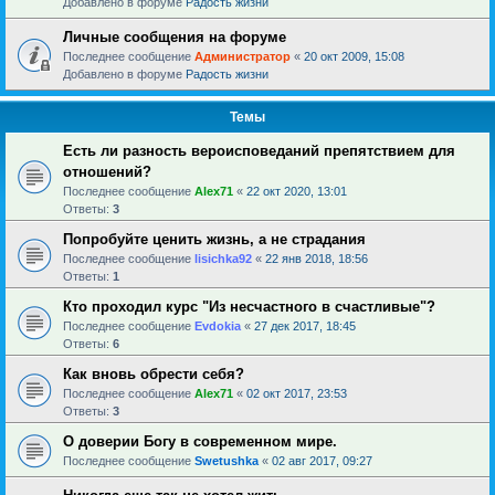
Добавлено в форуме
Радость жизни
Личные сообщения на форуме
Последнее сообщение
Администратор
«
20 окт 2009, 15:08
Добавлено в форуме
Радость жизни
Темы
Есть ли разность вероисповеданий препятствием для
отношений?
Последнее сообщение
Alex71
«
22 окт 2020, 13:01
Ответы:
3
Попробуйте ценить жизнь, а не страдания
Последнее сообщение
lisichka92
«
22 янв 2018, 18:56
Ответы:
1
Кто проходил курс "Из несчастного в счастливые"?
Последнее сообщение
Evdokia
«
27 дек 2017, 18:45
Ответы:
6
Как вновь обрести себя?
Последнее сообщение
Alex71
«
02 окт 2017, 23:53
Ответы:
3
О доверии Богу в современном мире.
Последнее сообщение
Swetushka
«
02 авг 2017, 09:27