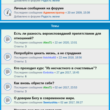
Добавлено в форуме
Радость жизни
Личные сообщения на форуме
Последнее сообщение
Администратор
«
20 окт 2009, 15:08
Добавлено в форуме
Радость жизни
Темы
Есть ли разность вероисповеданий препятствием для
отношений?
Последнее сообщение
Alex71
«
22 окт 2020, 13:01
Ответы:
3
Попробуйте ценить жизнь, а не страдания
Последнее сообщение
lisichka92
«
22 янв 2018, 18:56
Ответы:
1
Кто проходил курс "Из несчастного в счастливые"?
Последнее сообщение
Evdokia
«
27 дек 2017, 18:45
Ответы:
6
Как вновь обрести себя?
Последнее сообщение
Alex71
«
02 окт 2017, 23:53
Ответы:
3
О доверии Богу в современном мире.
Последнее сообщение
Swetushka
«
02 авг 2017, 09:27