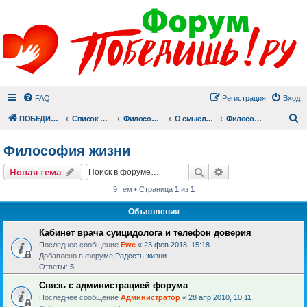
FAQ
Регистрация
Вход
П
ПОБЕДИШЬ.РУ
Список форумов
Философский раздел
О смысле смерти и смысле жизни
Философия жизни
Философия жизни
Поиск
Расширенный пои
Новая тема
9 тем • Страница
1
из
1
Объявления
Кабинет врача суицидолога и телефон доверия
Последнее сообщение
Ewe
«
23 фев 2018, 15:18
Добавлено в форуме
Радость жизни
Ответы:
5
Связь с администрацией форума
Последнее сообщение
Администратор
«
28 апр 2010, 10:11