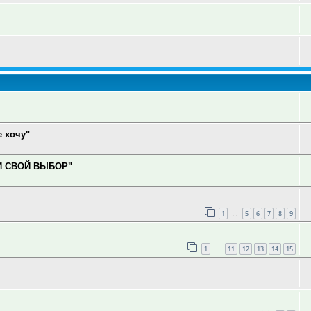
 хочу"
И СВОЙ ВЫБОР"
1
5
6
7
8
9
…
1
11
12
13
14
15
…