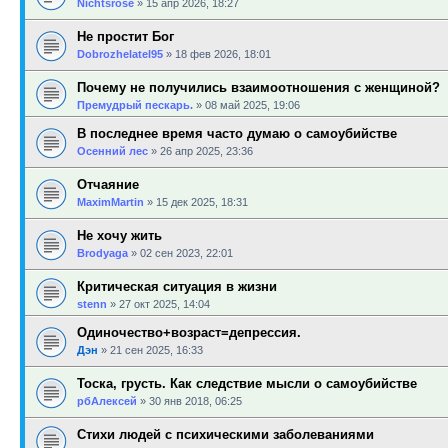
Nichtsrose
»
15 апр 2026, 18:27
Не простит Бог
Dobrozhelatel95
»
18 фев 2026, 18:01
Почему не получились взаимоотношения с женщиной?
Премудрый пескарь.
»
08 май 2025, 19:06
В последнее время часто думаю о самоубийстве
Осенний лес
»
26 апр 2025, 23:36
Отчаяние
MaximMartin
»
15 дек 2025, 18:31
Не хочу жить
Brodyaga
»
02 сен 2023, 22:01
Критическая ситуация в жизни
stenn
»
27 окт 2025, 14:04
Одиночество+возраст=депрессия.
Дэн
»
21 сен 2025, 16:33
Тоска, грусть. Как следствие мысли о самоубийстве
рбАлексей
»
30 янв 2018, 06:25
Стихи людей с психическими заболеваниями