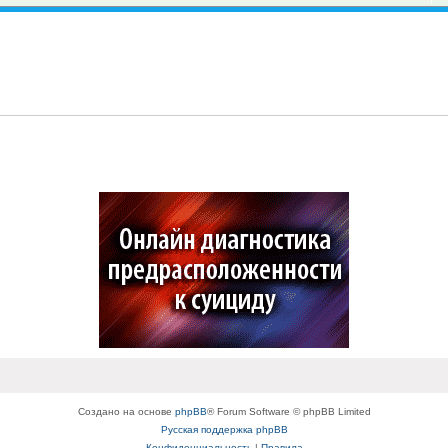
Создано на основе
phpBB
® Forum Software © phpBB Limited
Русская поддержка phpBB
Конфиденциальность
|
Правила