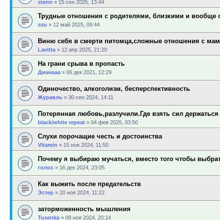
stenn
»
15 сен 2025, 13:44
Трудные отношения с родителями, близкими и вообще
ssu
»
12 май 2025, 09:44
Виню себя в смерти питомца,сложные отношения с ма
Lavitta
»
12 апр 2025, 21:20
На грани срыва в пропасть
Дианааа
»
06 дек 2021, 12:29
Одиночество, алкоголизм, бесперспективность
Журавль
»
30 сен 2024, 14:11
Потерянная любовь,разлучили.Где взять сил держаться
black/white repeat
»
04 фев 2025, 03:50
Слухи порочащие честь и достоинства
Vitamin
»
15 ноя 2024, 11:50
Почему я выбираю мучаться, вместо того чтобы выбра
голос
»
16 дек 2024, 23:05
Как выжить после предательств
Эстер
»
20 ноя 2024, 11:22
заторможенность мышления
Tusenka
»
09 ноя 2024, 20:14