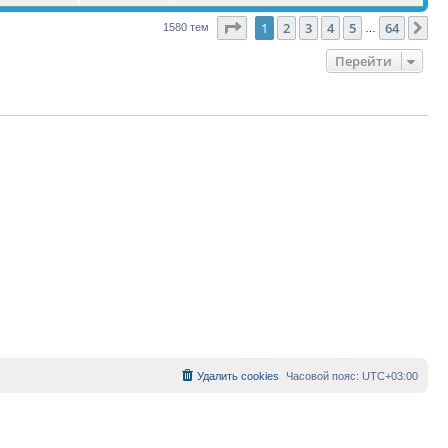
Страница
1
из
64
1
2
3
4
5
64
Сл
1580 тем
…
Перейти
Удалить cookies
Часовой пояс:
UTC+03:00