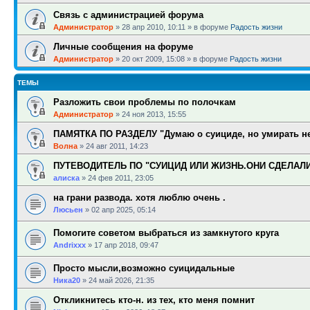
Связь с администрацией форума
Администратор
»
28 апр 2010, 10:11
» в форуме
Радость жизни
Личные сообщения на форуме
Администратор
»
20 окт 2009, 15:08
» в форуме
Радость жизни
ТЕМЫ
Разложить свои проблемы по полочкам
Администратор
»
24 ноя 2013, 15:55
ПАМЯТКА ПО РАЗДЕЛУ "Думаю о суициде, но умирать не
Волна
»
24 авг 2011, 14:23
ПУТЕВОДИТЕЛЬ ПО "СУИЦИД ИЛИ ЖИЗНЬ.ОНИ СДЕЛАЛ
алиска
»
24 фев 2011, 23:05
на грани развода. хотя люблю очень .
Люсьен
»
02 апр 2025, 05:14
Помогите советом выбраться из замкнутого круга
Andrixxx
»
17 апр 2018, 09:47
Просто мысли,возможно суицидальные
Ника20
»
24 май 2026, 21:35
Откликнитесь кто-н. из тех, кто меня помнит