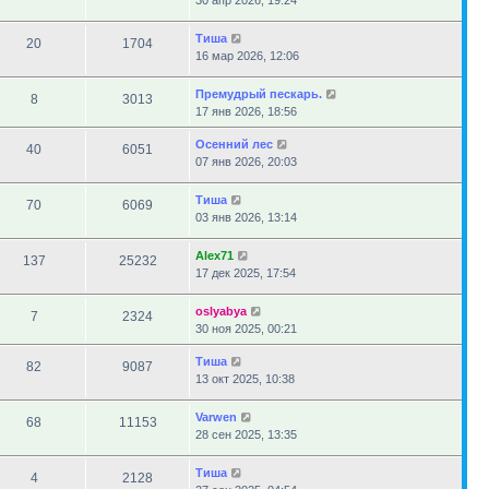
30 апр 2026, 19:24
Тиша
20
1704
16 мар 2026, 12:06
Премудрый пескарь.
8
3013
17 янв 2026, 18:56
Осенний лес
40
6051
07 янв 2026, 20:03
Тиша
70
6069
03 янв 2026, 13:14
Alex71
137
25232
17 дек 2025, 17:54
oslyabya
7
2324
30 ноя 2025, 00:21
Тиша
82
9087
13 окт 2025, 10:38
Varwen
68
11153
28 сен 2025, 13:35
Тиша
4
2128