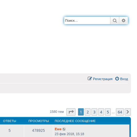
Поиск
Расш
Регистрация
Вход
Страница
1
из
64
1
2
3
4
5
64
Сл
1580 тем
…
ОТВЕТЫ
ПРОСМОТРЫ
ПОСЛЕДНЕЕ СООБЩЕНИЕ
Ewe
5
478925
23 фев 2018, 15:18