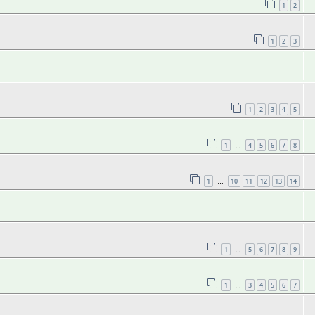
1
2
1
2
3
1
2
3
4
5
1
4
5
6
7
8
…
1
10
11
12
13
14
…
1
5
6
7
8
9
…
1
3
4
5
6
7
…