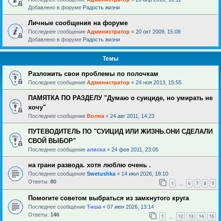
Добавлено в форуме
Радость жизни
Личные сообщения на форуме
Последнее сообщение
Администратор
«
20 окт 2009, 15:08
Добавлено в форуме
Радость жизни
Темы
Разложить свои проблемы по полочкам
Последнее сообщение
Администратор
«
24 ноя 2013, 15:55
ПАМЯТКА ПО РАЗДЕЛУ "Думаю о суициде, но умирать не
хочу"
Последнее сообщение
Волна
«
24 авг 2011, 14:23
ПУТЕВОДИТЕЛЬ ПО "СУИЦИД ИЛИ ЖИЗНЬ.ОНИ СДЕЛАЛИ
СВОЙ ВЫБОР"
Последнее сообщение
алиска
«
24 фев 2011, 23:05
на грани развода. хотя люблю очень .
Последнее сообщение
Swetushka
«
14 июл 2026, 18:10
Ответы:
80
1
6
7
8
9
…
Помогите советом выбраться из замкнутого круга
Последнее сообщение
Тиша
«
07 июн 2026, 13:14
Ответы:
146
1
12
13
14
15
…