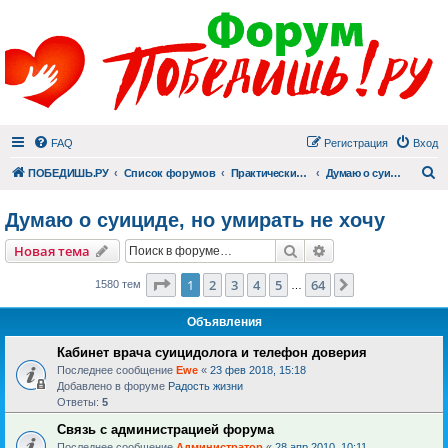
FAQ
Регистрация
Вход
П
ПОБЕДИШЬ.РУ
Список форумов
Практический раздел
Думаю о суициде, но умирать не хочу
Думаю о суициде, но умирать не хочу
Поиск
Расширенный пои
Новая тема
Страница
1
из
64
1
2
3
4
5
64
След.
1580 тем
…
Объявления
Кабинет врача суицидолога и телефон доверия
Последнее сообщение
Ewe
«
23 фев 2018, 15:18
Добавлено в форуме
Радость жизни
Ответы:
5
Связь с администрацией форума
Последнее сообщение
Администратор
«
28 апр 2010, 10:11