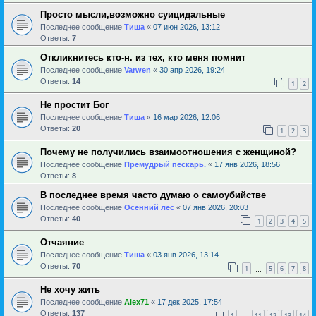
Просто мысли,возможно суицидальные
Последнее сообщение
Тиша
«
07 июн 2026, 13:12
Ответы:
7
Откликнитесь кто-н. из тех, кто меня помнит
Последнее сообщение
Varwen
«
30 апр 2026, 19:24
Ответы:
14
1
2
Не простит Бог
Последнее сообщение
Тиша
«
16 мар 2026, 12:06
Ответы:
20
1
2
3
Почему не получились взаимоотношения с женщиной?
Последнее сообщение
Премудрый пескарь.
«
17 янв 2026, 18:56
Ответы:
8
В последнее время часто думаю о самоубийстве
Последнее сообщение
Осенний лес
«
07 янв 2026, 20:03
Ответы:
40
1
2
3
4
5
Отчаяние
Последнее сообщение
Тиша
«
03 янв 2026, 13:14
Ответы:
70
1
5
6
7
8
…
Не хочу жить
Последнее сообщение
Alex71
«
17 дек 2025, 17:54
Ответы:
137
1
11
12
13
14