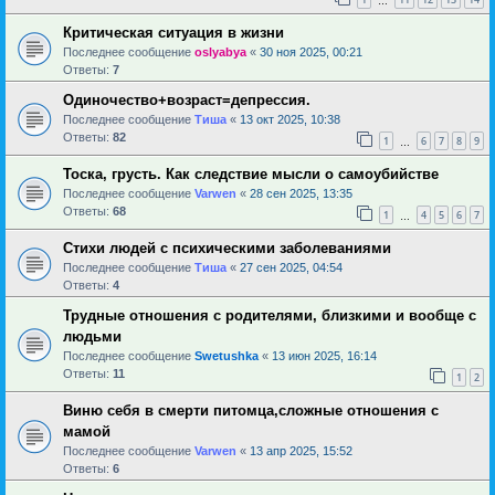
…
Критическая ситуация в жизни
Последнее сообщение
oslyabya
«
30 ноя 2025, 00:21
Ответы:
7
Одиночество+возраст=депрессия.
Последнее сообщение
Тиша
«
13 окт 2025, 10:38
Ответы:
82
1
6
7
8
9
…
Тоска, грусть. Как следствие мысли о самоубийстве
Последнее сообщение
Varwen
«
28 сен 2025, 13:35
Ответы:
68
1
4
5
6
7
…
Стихи людей с психическими заболеваниями
Последнее сообщение
Тиша
«
27 сен 2025, 04:54
Ответы:
4
Трудные отношения с родителями, близкими и вообще с
людьми
Последнее сообщение
Swetushka
«
13 июн 2025, 16:14
Ответы:
11
1
2
Виню себя в смерти питомца,сложные отношения с
мамой
Последнее сообщение
Varwen
«
13 апр 2025, 15:52
Ответы:
6