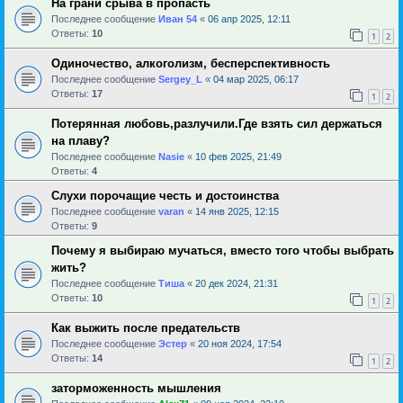
На грани срыва в пропасть
Последнее сообщение
Иван 54
«
06 апр 2025, 12:11
Ответы:
10
1
2
Одиночество, алкоголизм, бесперспективность
Последнее сообщение
Sergey_L
«
04 мар 2025, 06:17
Ответы:
17
1
2
Потерянная любовь,разлучили.Где взять сил держаться
на плаву?
Последнее сообщение
Nasie
«
10 фев 2025, 21:49
Ответы:
4
Слухи порочащие честь и достоинства
Последнее сообщение
varan
«
14 янв 2025, 12:15
Ответы:
9
Почему я выбираю мучаться, вместо того чтобы выбрать
жить?
Последнее сообщение
Тиша
«
20 дек 2024, 21:31
Ответы:
10
1
2
Как выжить после предательств
Последнее сообщение
Эстер
«
20 ноя 2024, 17:54
Ответы:
14
1
2
заторможенность мышления