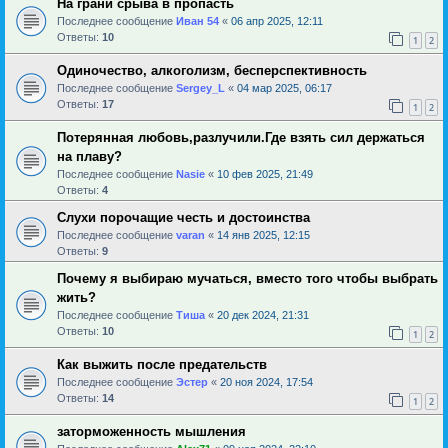
На грани срыва в пропасть
Последнее сообщение
Иван 54
«
06 апр 2025, 12:11
Ответы:
10
1
2
Одиночество, алкоголизм, бесперспективность
Последнее сообщение
Sergey_L
«
04 мар 2025, 06:17
Ответы:
17
1
2
Потерянная любовь,разлучили.Где взять сил держаться
на плаву?
Последнее сообщение
Nasie
«
10 фев 2025, 21:49
Ответы:
4
Слухи порочащие честь и достоинства
Последнее сообщение
varan
«
14 янв 2025, 12:15
Ответы:
9
Почему я выбираю мучаться, вместо того чтобы выбрать
жить?
Последнее сообщение
Тиша
«
20 дек 2024, 21:31
Ответы:
10
1
2
Как выжить после предательств
Последнее сообщение
Эстер
«
20 ноя 2024, 17:54
Ответы:
14
1
2
заторможенность мышления