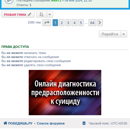
Последнее сообщение
Alex71
«
09 ноя 2024, 22:10
Ответы:
1
Новая тема
Страница
1
из
64
1
2
3
4
5
64
След.
1580 тем
…
Перейти
ПРАВА ДОСТУПА
Вы
не можете
начинать темы
Вы
не можете
отвечать на сообщения
Вы
не можете
редактировать свои сообщения
Вы
не можете
удалять свои сообщения
ПОБЕДИШЬ.РУ
Список форумов
Часовой пояс:
UTC+03:00