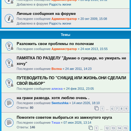
Добавлено в форуме
Радость жизни
Личные сообщения на форуме
Последнее сообщение
Администратор
«
20 окт 2009, 15:08
Добавлено в форуме
Радость жизни
Темы
Разложить свои проблемы по полочкам
Последнее сообщение
Администратор
«
24 ноя 2013, 15:55
ПАМЯТКА ПО РАЗДЕЛУ "Думаю о суициде, но умирать не
хочу"
Последнее сообщение
Волна
«
24 авг 2011, 14:23
ПУТЕВОДИТЕЛЬ ПО "СУИЦИД ИЛИ ЖИЗНЬ.ОНИ СДЕЛАЛИ
СВОЙ ВЫБОР"
Последнее сообщение
алиска
«
24 фев 2011, 23:05
на грани развода. хотя люблю очень .
Последнее сообщение
Swetushka
«
14 июл 2026, 18:10
Ответы:
80
1
6
7
8
9
…
Помогите советом выбраться из замкнутого круга
Последнее сообщение
Тиша
«
07 июн 2026, 13:14
Ответы:
146
1
12
13
14
15
…