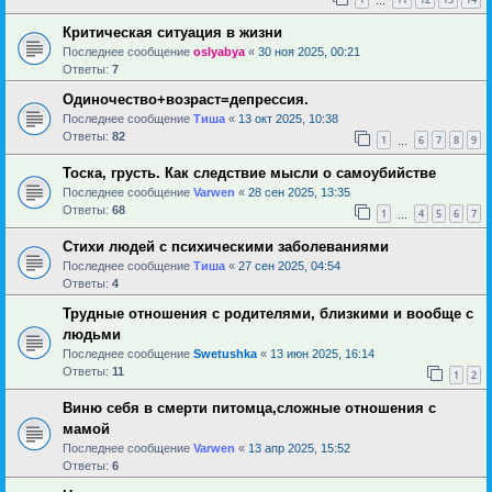
…
Критическая ситуация в жизни
Последнее сообщение
oslyabya
«
30 ноя 2025, 00:21
Ответы:
7
Одиночество+возраст=депрессия.
Последнее сообщение
Тиша
«
13 окт 2025, 10:38
Ответы:
82
1
6
7
8
9
…
Тоска, грусть. Как следствие мысли о самоубийстве
Последнее сообщение
Varwen
«
28 сен 2025, 13:35
Ответы:
68
1
4
5
6
7
…
Стихи людей с психическими заболеваниями
Последнее сообщение
Тиша
«
27 сен 2025, 04:54
Ответы:
4
Трудные отношения с родителями, близкими и вообще с
людьми
Последнее сообщение
Swetushka
«
13 июн 2025, 16:14
Ответы:
11
1
2
Виню себя в смерти питомца,сложные отношения с
мамой
Последнее сообщение
Varwen
«
13 апр 2025, 15:52
Ответы:
6