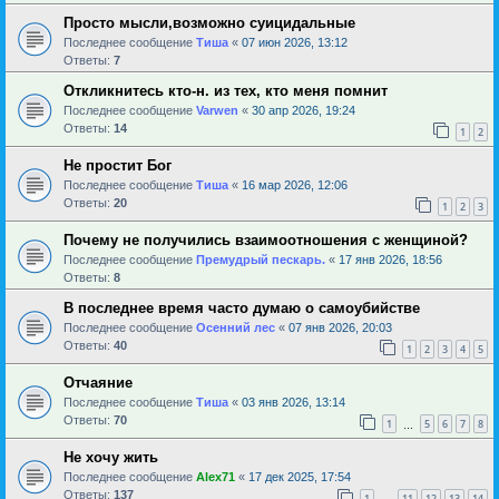
Просто мысли,возможно суицидальные
Последнее сообщение
Тиша
«
07 июн 2026, 13:12
Ответы:
7
Откликнитесь кто-н. из тех, кто меня помнит
Последнее сообщение
Varwen
«
30 апр 2026, 19:24
Ответы:
14
1
2
Не простит Бог
Последнее сообщение
Тиша
«
16 мар 2026, 12:06
Ответы:
20
1
2
3
Почему не получились взаимоотношения с женщиной?
Последнее сообщение
Премудрый пескарь.
«
17 янв 2026, 18:56
Ответы:
8
В последнее время часто думаю о самоубийстве
Последнее сообщение
Осенний лес
«
07 янв 2026, 20:03
Ответы:
40
1
2
3
4
5
Отчаяние
Последнее сообщение
Тиша
«
03 янв 2026, 13:14
Ответы:
70
1
5
6
7
8
…
Не хочу жить
Последнее сообщение
Alex71
«
17 дек 2025, 17:54
Ответы:
137
1
11
12
13
14