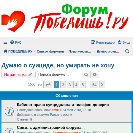
FAQ
Регистрация
Вход
П
ПОБЕДИШЬ.РУ
Список форумов
Практический раздел
Думаю о суициде, но умирать не хочу
Думаю о суициде, но умирать не хочу
Поиск
Расширенный пои
Новая тема
Страница
1
из
64
1
2
3
4
5
64
След.
1580 тем
…
Объявления
Кабинет врача суицидолога и телефон доверия
Последнее сообщение
Ewe
«
23 фев 2018, 15:18
Добавлено в форуме
Радость жизни
Ответы:
5
Связь с администрацией форума
Последнее сообщение
Администратор
«
28 апр 2010, 10:11