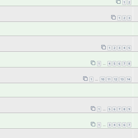
1
2
1
2
3
1
2
3
4
5
1
4
5
6
7
8
…
1
10
11
12
13
14
…
1
5
6
7
8
9
…
1
3
4
5
6
7
…