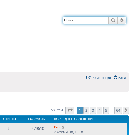
Поиск
Расш
Регистрация
Вход
Страница
1
из
64
1
2
3
4
5
64
Сл
1580 тем
…
ОТВЕТЫ
ПРОСМОТРЫ
ПОСЛЕДНЕЕ СООБЩЕНИЕ
Ewe
5
479510
23 фев 2018, 15:18