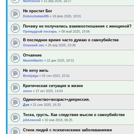
Nichtsrose
»
15 апр 2026, 18:27
Не простит Бог
Dobrozhelatel95
»
18 фев 2026, 18:01
Почему не получились взаимоотношения с женщиной?
Премудрый пескарь.
»
08 май 2025, 19:06
В последнее время часто думаю о самоубийстве
Осенний лес
»
26 апр 2025, 23:36
Отчаяние
MaximMartin
»
15 дек 2025, 18:31
Не хочу жить
Brodyaga
»
02 сен 2023, 22:01
Критическая ситуация в жизни
stenn
»
27 окт 2025, 14:04
Одиночество+возраст=депрессия.
Дэн
»
21 сен 2025, 16:33
Тоска, грусть. Как следствие мысли о самоубийстве
рбАлексей
»
30 янв 2018, 06:25
Стихи людей с психическими заболеваниями