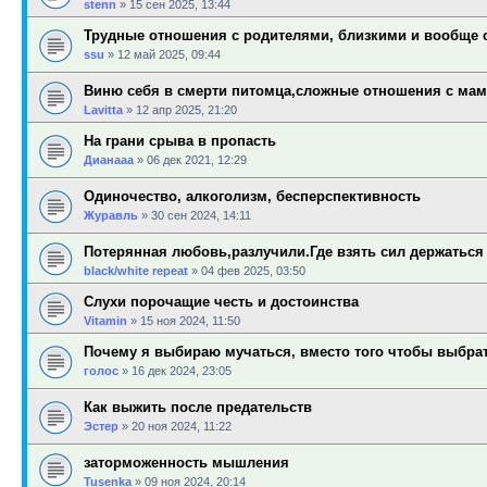
stenn
»
15 сен 2025, 13:44
Трудные отношения с родителями, близкими и вообще
ssu
»
12 май 2025, 09:44
Виню себя в смерти питомца,сложные отношения с ма
Lavitta
»
12 апр 2025, 21:20
На грани срыва в пропасть
Дианааа
»
06 дек 2021, 12:29
Одиночество, алкоголизм, бесперспективность
Журавль
»
30 сен 2024, 14:11
Потерянная любовь,разлучили.Где взять сил держаться
black/white repeat
»
04 фев 2025, 03:50
Слухи порочащие честь и достоинства
Vitamin
»
15 ноя 2024, 11:50
Почему я выбираю мучаться, вместо того чтобы выбра
голос
»
16 дек 2024, 23:05
Как выжить после предательств
Эстер
»
20 ноя 2024, 11:22
заторможенность мышления
Tusenka
»
09 ноя 2024, 20:14