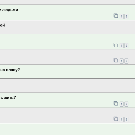
 с людьми
1
2
мой
1
2
1
2
 на плаву?
ть жить?
1
2
1
2