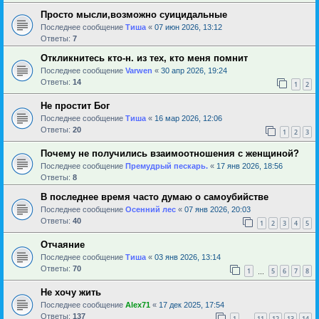
Просто мысли,возможно суицидальные
Последнее сообщение
Тиша
«
07 июн 2026, 13:12
Ответы:
7
Откликнитесь кто-н. из тех, кто меня помнит
Последнее сообщение
Varwen
«
30 апр 2026, 19:24
Ответы:
14
1
2
Не простит Бог
Последнее сообщение
Тиша
«
16 мар 2026, 12:06
Ответы:
20
1
2
3
Почему не получились взаимоотношения с женщиной?
Последнее сообщение
Премудрый пескарь.
«
17 янв 2026, 18:56
Ответы:
8
В последнее время часто думаю о самоубийстве
Последнее сообщение
Осенний лес
«
07 янв 2026, 20:03
Ответы:
40
1
2
3
4
5
Отчаяние
Последнее сообщение
Тиша
«
03 янв 2026, 13:14
Ответы:
70
1
5
6
7
8
…
Не хочу жить
Последнее сообщение
Alex71
«
17 дек 2025, 17:54
Ответы:
137
1
11
12
13
14