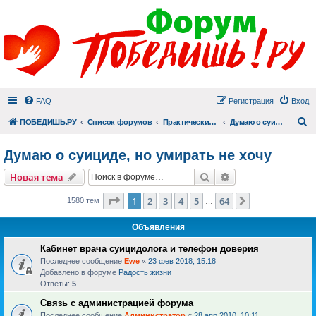
FAQ
Регистрация
Вход
П
ПОБЕДИШЬ.РУ
Список форумов
Практический раздел
Думаю о суициде, но умирать не хочу
Думаю о суициде, но умирать не хочу
Поиск
Расширенный пои
Новая тема
Страница
1
из
64
1
2
3
4
5
64
След.
1580 тем
…
Объявления
Кабинет врача суицидолога и телефон доверия
Последнее сообщение
Ewe
«
23 фев 2018, 15:18
Добавлено в форуме
Радость жизни
Ответы:
5
Связь с администрацией форума
Последнее сообщение
Администратор
«
28 апр 2010, 10:11