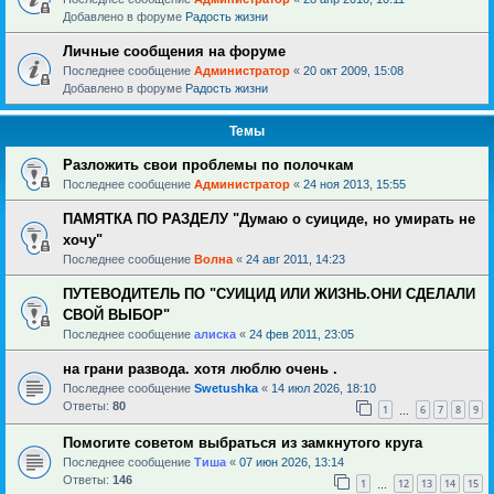
Добавлено в форуме
Радость жизни
Личные сообщения на форуме
Последнее сообщение
Администратор
«
20 окт 2009, 15:08
Добавлено в форуме
Радость жизни
Темы
Разложить свои проблемы по полочкам
Последнее сообщение
Администратор
«
24 ноя 2013, 15:55
ПАМЯТКА ПО РАЗДЕЛУ "Думаю о суициде, но умирать не
хочу"
Последнее сообщение
Волна
«
24 авг 2011, 14:23
ПУТЕВОДИТЕЛЬ ПО "СУИЦИД ИЛИ ЖИЗНЬ.ОНИ СДЕЛАЛИ
СВОЙ ВЫБОР"
Последнее сообщение
алиска
«
24 фев 2011, 23:05
на грани развода. хотя люблю очень .
Последнее сообщение
Swetushka
«
14 июл 2026, 18:10
Ответы:
80
1
6
7
8
9
…
Помогите советом выбраться из замкнутого круга
Последнее сообщение
Тиша
«
07 июн 2026, 13:14
Ответы:
146
1
12
13
14
15
…