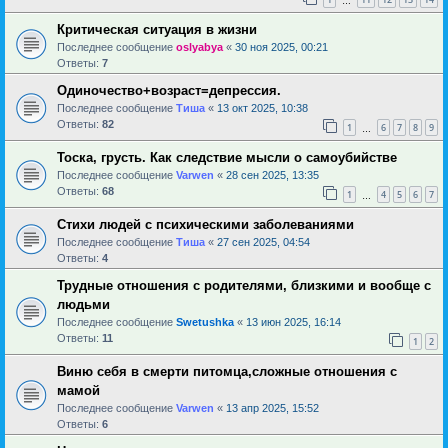
…
Критическая ситуация в жизни
Последнее сообщение
oslyabya
«
30 ноя 2025, 00:21
Ответы:
7
Одиночество+возраст=депрессия.
Последнее сообщение
Тиша
«
13 окт 2025, 10:38
Ответы:
82
1
6
7
8
9
…
Тоска, грусть. Как следствие мысли о самоубийстве
Последнее сообщение
Varwen
«
28 сен 2025, 13:35
Ответы:
68
1
4
5
6
7
…
Стихи людей с психическими заболеваниями
Последнее сообщение
Тиша
«
27 сен 2025, 04:54
Ответы:
4
Трудные отношения с родителями, близкими и вообще с
людьми
Последнее сообщение
Swetushka
«
13 июн 2025, 16:14
Ответы:
11
1
2
Виню себя в смерти питомца,сложные отношения с
мамой
Последнее сообщение
Varwen
«
13 апр 2025, 15:52
Ответы:
6