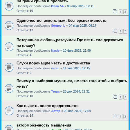
На грани срыва в пропасть
Последнее сообщение
Иван 54
«
06 апр 2025, 12:11
Ответы:
10
1
2
Одиночество, алкоголизм, бесперспективность
Последнее сообщение
Sergey_L
«
04 мар 2025, 06:17
Ответы:
17
1
2
Потерянная любовь,разлучили.Где взять сил держаться
на плаву?
Последнее сообщение
Nasie
«
10 фев 2025, 21:49
Ответы:
4
Слухи порочащие честь и достоинства
Последнее сообщение
varan
«
14 янв 2025, 12:15
Ответы:
9
Почему я выбираю мучаться, вместо того чтобы выбрать
жить?
Последнее сообщение
Тиша
«
20 дек 2024, 21:31
Ответы:
10
1
2
Как выжить после предательств
Последнее сообщение
Эстер
«
20 ноя 2024, 17:54
Ответы:
14
1
2
заторможенность мышления