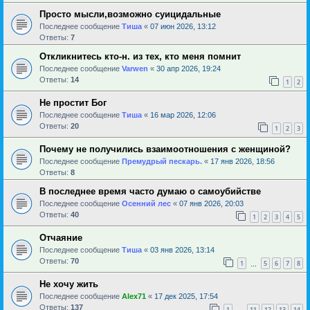
Просто мысли,возможно суицидальные
Последнее сообщение
Тиша
«
07 июн 2026, 13:12
Ответы:
7
Откликнитесь кто-н. из тех, кто меня помнит
Последнее сообщение
Varwen
«
30 апр 2026, 19:24
Ответы:
14
1
2
Не простит Бог
Последнее сообщение
Тиша
«
16 мар 2026, 12:06
Ответы:
20
1
2
3
Почему не получились взаимоотношения с женщиной?
Последнее сообщение
Премудрый пескарь.
«
17 янв 2026, 18:56
Ответы:
8
В последнее время часто думаю о самоубийстве
Последнее сообщение
Осенний лес
«
07 янв 2026, 20:03
Ответы:
40
1
2
3
4
5
Отчаяние
Последнее сообщение
Тиша
«
03 янв 2026, 13:14
Ответы:
70
1
5
6
7
8
…
Не хочу жить
Последнее сообщение
Alex71
«
17 дек 2025, 17:54
Ответы:
137
1
11
12
13
14