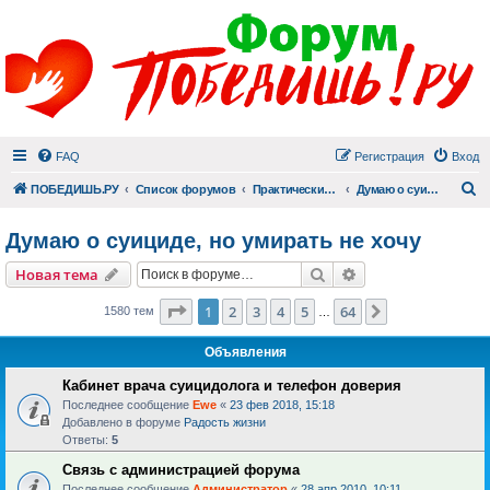
FAQ
Регистрация
Вход
П
ПОБЕДИШЬ.РУ
Список форумов
Практический раздел
Думаю о суициде, но умирать не хочу
Думаю о суициде, но умирать не хочу
Поиск
Расширенный пои
Новая тема
Страница
1
из
64
1
2
3
4
5
64
След.
1580 тем
…
Объявления
Кабинет врача суицидолога и телефон доверия
Последнее сообщение
Ewe
«
23 фев 2018, 15:18
Добавлено в форуме
Радость жизни
Ответы:
5
Связь с администрацией форума
Последнее сообщение
Администратор
«
28 апр 2010, 10:11