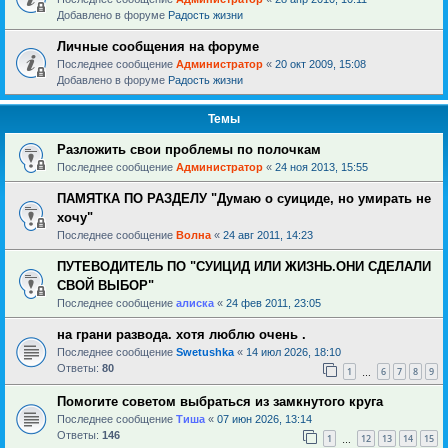
Добавлено в форуме
Радость жизни
Личные сообщения на форуме
Последнее сообщение
Администратор
«
20 окт 2009, 15:08
Добавлено в форуме
Радость жизни
Темы
Разложить свои проблемы по полочкам
Последнее сообщение
Администратор
«
24 ноя 2013, 15:55
ПАМЯТКА ПО РАЗДЕЛУ "Думаю о суициде, но умирать не
хочу"
Последнее сообщение
Волна
«
24 авг 2011, 14:23
ПУТЕВОДИТЕЛЬ ПО "СУИЦИД ИЛИ ЖИЗНЬ.ОНИ СДЕЛАЛИ
СВОЙ ВЫБОР"
Последнее сообщение
алиска
«
24 фев 2011, 23:05
на грани развода. хотя люблю очень .
Последнее сообщение
Swetushka
«
14 июл 2026, 18:10
Ответы:
80
1
6
7
8
9
…
Помогите советом выбраться из замкнутого круга
Последнее сообщение
Тиша
«
07 июн 2026, 13:14
Ответы:
146
1
12
13
14
15
…