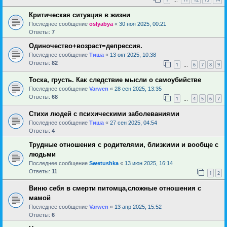
…
Критическая ситуация в жизни
Последнее сообщение
oslyabya
«
30 ноя 2025, 00:21
Ответы:
7
Одиночество+возраст=депрессия.
Последнее сообщение
Тиша
«
13 окт 2025, 10:38
Ответы:
82
1
6
7
8
9
…
Тоска, грусть. Как следствие мысли о самоубийстве
Последнее сообщение
Varwen
«
28 сен 2025, 13:35
Ответы:
68
1
4
5
6
7
…
Стихи людей с психическими заболеваниями
Последнее сообщение
Тиша
«
27 сен 2025, 04:54
Ответы:
4
Трудные отношения с родителями, близкими и вообще с
людьми
Последнее сообщение
Swetushka
«
13 июн 2025, 16:14
Ответы:
11
1
2
Виню себя в смерти питомца,сложные отношения с
мамой
Последнее сообщение
Varwen
«
13 апр 2025, 15:52
Ответы:
6