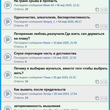
На грани срыва в пропасть
Последнее сообщение
Иван 54
«
06 апр 2025, 12:11
Ответы:
10
1
2
Одиночество, алкоголизм, бесперспективность
Последнее сообщение
Sergey_L
«
04 мар 2025, 06:17
Ответы:
17
1
2
Потерянная любовь,разлучили.Где взять сил держаться
на плаву?
Последнее сообщение
Nasie
«
10 фев 2025, 21:49
Ответы:
4
Слухи порочащие честь и достоинства
Последнее сообщение
varan
«
14 янв 2025, 12:15
Ответы:
9
Почему я выбираю мучаться, вместо того чтобы выбрать
жить?
Последнее сообщение
Тиша
«
20 дек 2024, 21:31
Ответы:
10
1
2
Как выжить после предательств
Последнее сообщение
Эстер
«
20 ноя 2024, 17:54
Ответы:
14
1
2
заторможенность мышления