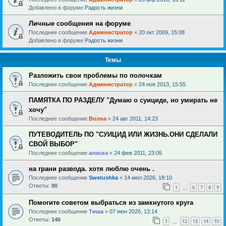
Добавлено в форуме
Радость жизни
Личные сообщения на форуме
Последнее сообщение
Администратор
«
20 окт 2009, 15:08
Добавлено в форуме
Радость жизни
Темы
Разложить свои проблемы по полочкам
Последнее сообщение
Администратор
«
24 ноя 2013, 15:55
ПАМЯТКА ПО РАЗДЕЛУ "Думаю о суициде, но умирать не
хочу"
Последнее сообщение
Волна
«
24 авг 2011, 14:23
ПУТЕВОДИТЕЛЬ ПО "СУИЦИД ИЛИ ЖИЗНЬ.ОНИ СДЕЛАЛИ
СВОЙ ВЫБОР"
Последнее сообщение
алиска
«
24 фев 2011, 23:05
на грани развода. хотя люблю очень .
Последнее сообщение
Swetushka
«
14 июл 2026, 18:10
Ответы:
80
1
6
7
8
9
…
Помогите советом выбраться из замкнутого круга
Последнее сообщение
Тиша
«
07 июн 2026, 13:14
Ответы:
146
1
12
13
14
15
…