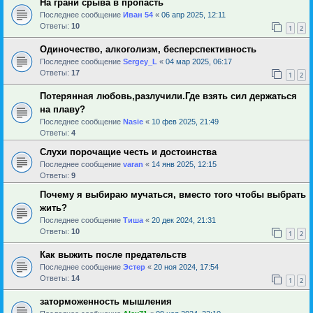
На грани срыва в пропасть
Последнее сообщение
Иван 54
«
06 апр 2025, 12:11
Ответы:
10
1
2
Одиночество, алкоголизм, бесперспективность
Последнее сообщение
Sergey_L
«
04 мар 2025, 06:17
Ответы:
17
1
2
Потерянная любовь,разлучили.Где взять сил держаться
на плаву?
Последнее сообщение
Nasie
«
10 фев 2025, 21:49
Ответы:
4
Слухи порочащие честь и достоинства
Последнее сообщение
varan
«
14 янв 2025, 12:15
Ответы:
9
Почему я выбираю мучаться, вместо того чтобы выбрать
жить?
Последнее сообщение
Тиша
«
20 дек 2024, 21:31
Ответы:
10
1
2
Как выжить после предательств
Последнее сообщение
Эстер
«
20 ноя 2024, 17:54
Ответы:
14
1
2
заторможенность мышления