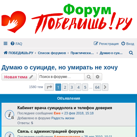
FAQ
Регистрация
Вход
П
ПОБЕДИШЬ.РУ
Список форумов
Практический раздел
Думаю о суициде, но умирать не хочу
Думаю о суициде, но умирать не хочу
Поиск
Расширенный пои
Новая тема
Страница
1
из
64
1
2
3
4
5
64
След.
1580 тем
…
Объявления
Кабинет врача суицидолога и телефон доверия
Последнее сообщение
Ewe
«
23 фев 2018, 15:18
Добавлено в форуме
Радость жизни
Ответы:
5
Связь с администрацией форума
Последнее сообщение
Администратор
«
28 апр 2010, 10:11