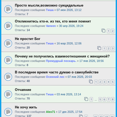
Просто мысли,возможно суицидальные
Последнее сообщение
Тиша
«
07 июн 2026, 13:12
Ответы:
7
Откликнитесь кто-н. из тех, кто меня помнит
Последнее сообщение
Varwen
«
30 апр 2026, 19:24
Ответы:
14
1
2
Не простит Бог
Последнее сообщение
Тиша
«
16 мар 2026, 12:06
Ответы:
20
1
2
3
Почему не получились взаимоотношения с женщиной?
Последнее сообщение
Премудрый пескарь.
«
17 янв 2026, 18:56
Ответы:
8
В последнее время часто думаю о самоубийстве
Последнее сообщение
Осенний лес
«
07 янв 2026, 20:03
Ответы:
40
1
2
3
4
5
Отчаяние
Последнее сообщение
Тиша
«
03 янв 2026, 13:14
Ответы:
70
1
5
6
7
8
…
Не хочу жить
Последнее сообщение
Alex71
«
17 дек 2025, 17:54
Ответы:
137
1
11
12
13
14