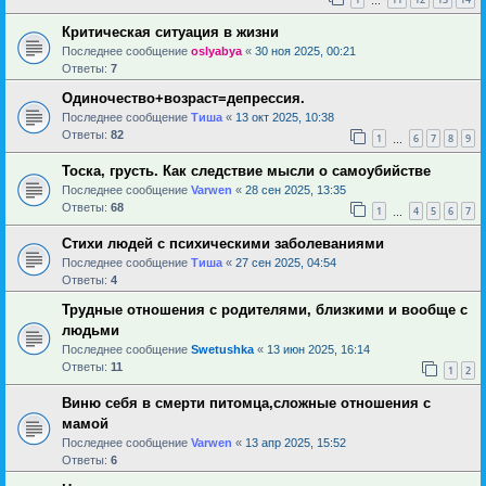
…
Критическая ситуация в жизни
Последнее сообщение
oslyabya
«
30 ноя 2025, 00:21
Ответы:
7
Одиночество+возраст=депрессия.
Последнее сообщение
Тиша
«
13 окт 2025, 10:38
Ответы:
82
1
6
7
8
9
…
Тоска, грусть. Как следствие мысли о самоубийстве
Последнее сообщение
Varwen
«
28 сен 2025, 13:35
Ответы:
68
1
4
5
6
7
…
Стихи людей с психическими заболеваниями
Последнее сообщение
Тиша
«
27 сен 2025, 04:54
Ответы:
4
Трудные отношения с родителями, близкими и вообще с
людьми
Последнее сообщение
Swetushka
«
13 июн 2025, 16:14
Ответы:
11
1
2
Виню себя в смерти питомца,сложные отношения с
мамой
Последнее сообщение
Varwen
«
13 апр 2025, 15:52
Ответы:
6