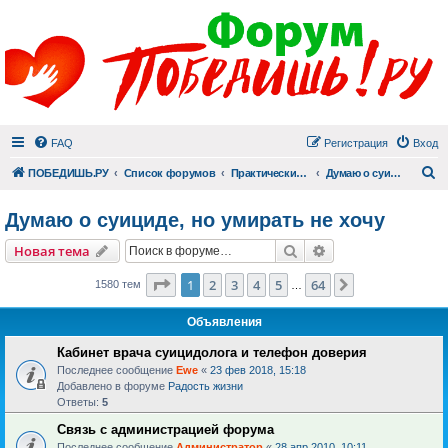
FAQ
Регистрация
Вход
П
ПОБЕДИШЬ.РУ
Список форумов
Практический раздел
Думаю о суициде, но умирать не хочу
Думаю о суициде, но умирать не хочу
Поиск
Расширенный пои
Новая тема
Страница
1
из
64
1
2
3
4
5
64
След.
1580 тем
…
Объявления
Кабинет врача суицидолога и телефон доверия
Последнее сообщение
Ewe
«
23 фев 2018, 15:18
Добавлено в форуме
Радость жизни
Ответы:
5
Связь с администрацией форума
Последнее сообщение
Администратор
«
28 апр 2010, 10:11