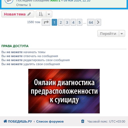
Последнее сообщение
Alex71
«
09 ноя 2024, 22:10
Ответы:
1
Новая тема
Страница
1
из
64
1
2
3
4
5
64
След.
1580 тем
…
Перейти
ПРАВА ДОСТУПА
Вы
не можете
начинать темы
Вы
не можете
отвечать на сообщения
Вы
не можете
редактировать свои сообщения
Вы
не можете
удалять свои сообщения
ПОБЕДИШЬ.РУ
Список форумов
Часовой пояс:
UTC+03:00