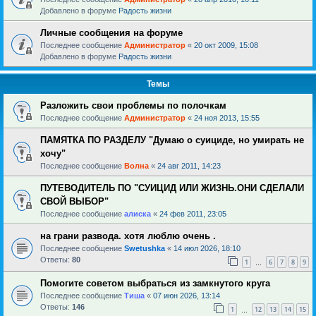
Добавлено в форуме
Радость жизни
Личные сообщения на форуме
Последнее сообщение
Администратор
«
20 окт 2009, 15:08
Добавлено в форуме
Радость жизни
Темы
Разложить свои проблемы по полочкам
Последнее сообщение
Администратор
«
24 ноя 2013, 15:55
ПАМЯТКА ПО РАЗДЕЛУ "Думаю о суициде, но умирать не
хочу"
Последнее сообщение
Волна
«
24 авг 2011, 14:23
ПУТЕВОДИТЕЛЬ ПО "СУИЦИД ИЛИ ЖИЗНЬ.ОНИ СДЕЛАЛИ
СВОЙ ВЫБОР"
Последнее сообщение
алиска
«
24 фев 2011, 23:05
на грани развода. хотя люблю очень .
Последнее сообщение
Swetushka
«
14 июл 2026, 18:10
Ответы:
80
1
6
7
8
9
…
Помогите советом выбраться из замкнутого круга
Последнее сообщение
Тиша
«
07 июн 2026, 13:14
Ответы:
146
1
12
13
14
15
…