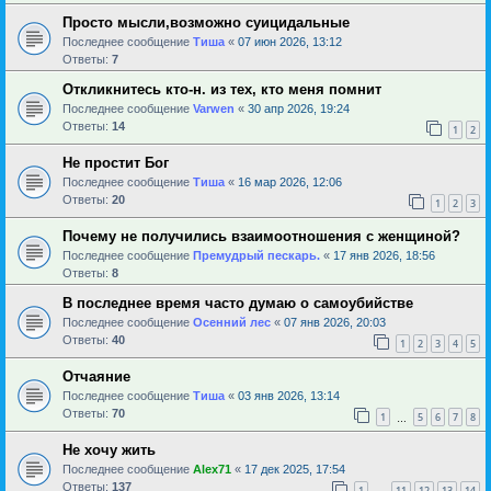
Просто мысли,возможно суицидальные
Последнее сообщение
Тиша
«
07 июн 2026, 13:12
Ответы:
7
Откликнитесь кто-н. из тех, кто меня помнит
Последнее сообщение
Varwen
«
30 апр 2026, 19:24
Ответы:
14
1
2
Не простит Бог
Последнее сообщение
Тиша
«
16 мар 2026, 12:06
Ответы:
20
1
2
3
Почему не получились взаимоотношения с женщиной?
Последнее сообщение
Премудрый пескарь.
«
17 янв 2026, 18:56
Ответы:
8
В последнее время часто думаю о самоубийстве
Последнее сообщение
Осенний лес
«
07 янв 2026, 20:03
Ответы:
40
1
2
3
4
5
Отчаяние
Последнее сообщение
Тиша
«
03 янв 2026, 13:14
Ответы:
70
1
5
6
7
8
…
Не хочу жить
Последнее сообщение
Alex71
«
17 дек 2025, 17:54
Ответы:
137
1
11
12
13
14