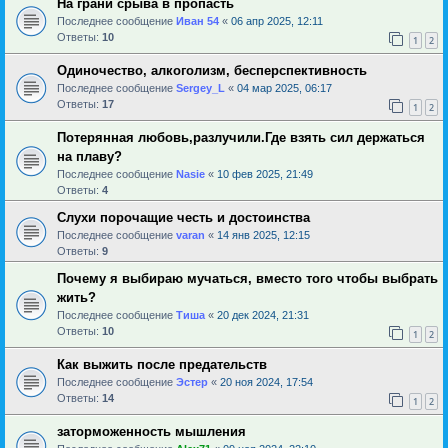
На грани срыва в пропасть
Последнее сообщение
Иван 54
«
06 апр 2025, 12:11
Ответы:
10
1
2
Одиночество, алкоголизм, бесперспективность
Последнее сообщение
Sergey_L
«
04 мар 2025, 06:17
Ответы:
17
1
2
Потерянная любовь,разлучили.Где взять сил держаться
на плаву?
Последнее сообщение
Nasie
«
10 фев 2025, 21:49
Ответы:
4
Слухи порочащие честь и достоинства
Последнее сообщение
varan
«
14 янв 2025, 12:15
Ответы:
9
Почему я выбираю мучаться, вместо того чтобы выбрать
жить?
Последнее сообщение
Тиша
«
20 дек 2024, 21:31
Ответы:
10
1
2
Как выжить после предательств
Последнее сообщение
Эстер
«
20 ноя 2024, 17:54
Ответы:
14
1
2
заторможенность мышления