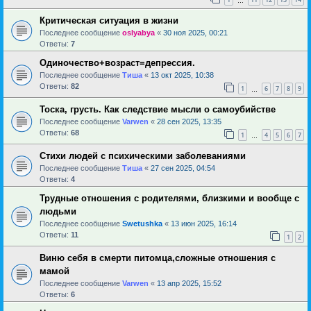
…
Критическая ситуация в жизни
Последнее сообщение
oslyabya
«
30 ноя 2025, 00:21
Ответы:
7
Одиночество+возраст=депрессия.
Последнее сообщение
Тиша
«
13 окт 2025, 10:38
Ответы:
82
1
6
7
8
9
…
Тоска, грусть. Как следствие мысли о самоубийстве
Последнее сообщение
Varwen
«
28 сен 2025, 13:35
Ответы:
68
1
4
5
6
7
…
Стихи людей с психическими заболеваниями
Последнее сообщение
Тиша
«
27 сен 2025, 04:54
Ответы:
4
Трудные отношения с родителями, близкими и вообще с
людьми
Последнее сообщение
Swetushka
«
13 июн 2025, 16:14
Ответы:
11
1
2
Виню себя в смерти питомца,сложные отношения с
мамой
Последнее сообщение
Varwen
«
13 апр 2025, 15:52
Ответы:
6