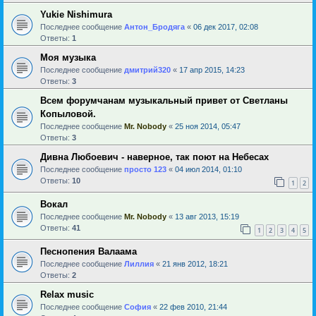
Yukie Nishimura
Последнее сообщение
Антон_Бродяга
«
06 дек 2017, 02:08
Ответы:
1
Моя музыка
Последнее сообщение
дмитрий320
«
17 апр 2015, 14:23
Ответы:
3
Всем форумчанам музыкальный привет от Светланы
Копыловой.
Последнее сообщение
Mr. Nobody
«
25 ноя 2014, 05:47
Ответы:
3
Дивна Любоевич - наверное, так поют на Небесах
Последнее сообщение
просто 123
«
04 июл 2014, 01:10
Ответы:
10
1
2
Вокал
Последнее сообщение
Mr. Nobody
«
13 авг 2013, 15:19
Ответы:
41
1
2
3
4
5
Песнопения Валаама
Последнее сообщение
Лиллия
«
21 янв 2012, 18:21
Ответы:
2
Relax music
Последнее сообщение
София
«
22 фев 2010, 21:44