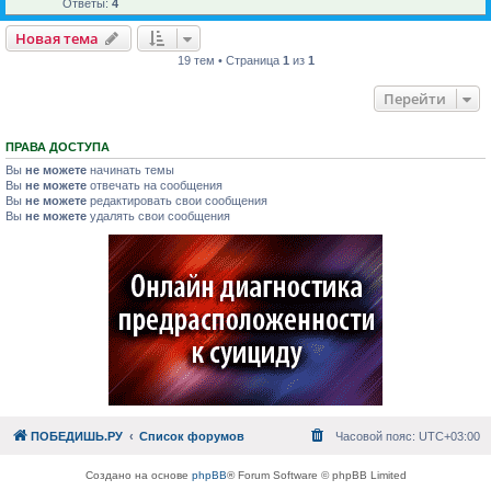
Ответы:
4
Новая тема
19 тем • Страница
1
из
1
Перейти
ПРАВА ДОСТУПА
Вы
не можете
начинать темы
Вы
не можете
отвечать на сообщения
Вы
не можете
редактировать свои сообщения
Вы
не можете
удалять свои сообщения
ПОБЕДИШЬ.РУ
Список форумов
Часовой пояс:
UTC+03:00
Создано на основе
phpBB
® Forum Software © phpBB Limited