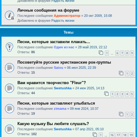
Добавлено в форуме
Радость жизни
Личные сообщения на форуме
Последнее сообщение
Администратор
«
20 окт 2009, 15:08
Добавлено в форуме
Радость жизни
Темы
Песни, которые заставили плакать...
Последнее сообщение
Один из нас
«
28 май 2019, 22:12
Ответы:
86
1
6
7
8
9
…
Посоветуйте русские христианские рок-группы
Последнее сообщение
Satou
«
06 июл 2025, 22:39
Ответы:
15
1
2
Вам нравится творчество "Fleur"?
Последнее сообщение
Swetushka
«
24 июн 2025, 14:13
Ответы:
44
1
2
3
4
5
Песни, которые заставляют улыбаться
Последнее сообщение
zimama
«
09 янв 2024, 10:37
Ответы:
19
1
2
Какую музыку Вы любите слушать?
Последнее сообщение
Swetushka
«
07 апр 2021, 05:10
Ответы:
182
1
16
17
18
19
…