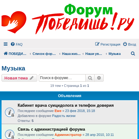
FAQ
Регистрация
Вход
П
ПОБЕДИШЬ.РУ
Список форумов
Наша жизнь (не всё же о суициде!)
Наши увлечения
Музыка
Музыка
Поиск
Расширенный пои
Новая тема
19 тем • Страница
1
из
1
Объявления
Кабинет врача суицидолога и телефон доверия
Последнее сообщение
Ewe
«
23 фев 2018, 15:18
Добавлено в форуме
Радость жизни
Ответы:
5
Связь с администрацией форума
Последнее сообщение
Администратор
«
28 апр 2010, 10:11