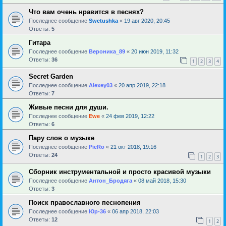
Что вам очень нравится в песнях?
Последнее сообщение
Swetushka
«
19 авг 2020, 20:45
Ответы:
5
Гитара
Последнее сообщение
Вероника_89
«
20 июн 2019, 11:32
Ответы:
36
1
2
3
4
Secret Garden
Последнее сообщение
Alexey03
«
20 апр 2019, 22:18
Ответы:
7
Живые песни для души.
Последнее сообщение
Ewe
«
24 фев 2019, 12:22
Ответы:
6
Пару слов о музыке
Последнее сообщение
PieRo
«
21 окт 2018, 19:16
Ответы:
24
1
2
3
Сборник инструментальной и просто красивой музыки
Последнее сообщение
Антон_Бродяга
«
08 май 2018, 15:30
Ответы:
3
Поиск православного песнопения
Последнее сообщение
Юр-36
«
06 апр 2018, 22:03
Ответы:
12
1
2