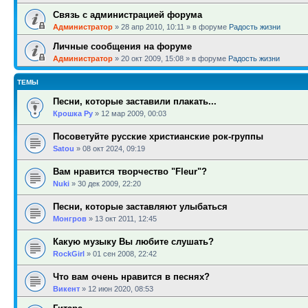
Связь с администрацией форума
Администратор
»
28 апр 2010, 10:11
» в форуме
Радость жизни
Личные сообщения на форуме
Администратор
»
20 окт 2009, 15:08
» в форуме
Радость жизни
ТЕМЫ
Песни, которые заставили плакать...
Крошка Ру
»
12 мар 2009, 00:03
Посоветуйте русские христианские рок-группы
Satou
»
08 окт 2024, 09:19
Вам нравится творчество "Fleur"?
Nuki
»
30 дек 2009, 22:20
Песни, которые заставляют улыбаться
Монгров
»
13 окт 2011, 12:45
Какую музыку Вы любите слушать?
RockGirl
»
01 сен 2008, 22:42
Что вам очень нравится в песнях?
Викент
»
12 июн 2020, 08:53