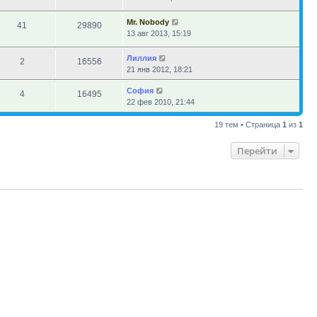
Mr. Nobody
41
29890
13 авг 2013, 15:19
Лиллия
2
16556
21 янв 2012, 18:21
София
4
16495
22 фев 2010, 21:44
19 тем • Страница
1
из
1
Перейти