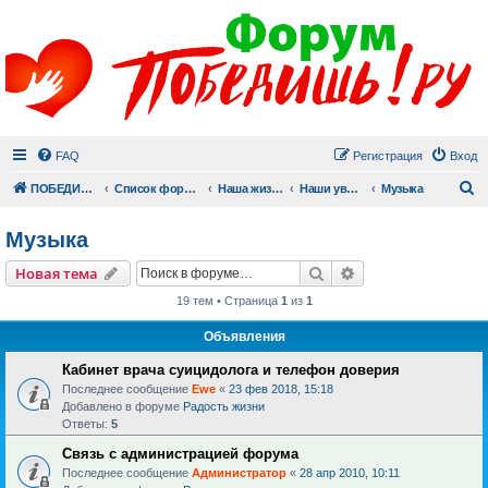
FAQ
Регистрация
Вход
П
ПОБЕДИШЬ.РУ
Список форумов
Наша жизнь (не всё же о суициде!)
Наши увлечения
Музыка
Музыка
Поиск
Расширенный пои
Новая тема
19 тем • Страница
1
из
1
Объявления
Кабинет врача суицидолога и телефон доверия
Последнее сообщение
Ewe
«
23 фев 2018, 15:18
Добавлено в форуме
Радость жизни
Ответы:
5
Связь с администрацией форума
Последнее сообщение
Администратор
«
28 апр 2010, 10:11