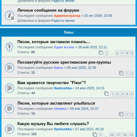
Добавлено в форуме
Радость жизни
Личные сообщения на форуме
Последнее сообщение
Администратор
«
20 окт 2009, 15:08
Добавлено в форуме
Радость жизни
Темы
Песни, которые заставили плакать...
Последнее сообщение
Один из нас
«
28 май 2019, 22:12
Ответы:
86
1
6
7
8
9
…
Посоветуйте русские христианские рок-группы
Последнее сообщение
Satou
«
06 июл 2025, 22:39
Ответы:
15
1
2
Вам нравится творчество "Fleur"?
Последнее сообщение
Swetushka
«
24 июн 2025, 14:13
Ответы:
44
1
2
3
4
5
Песни, которые заставляют улыбаться
Последнее сообщение
zimama
«
09 янв 2024, 10:37
Ответы:
19
1
2
Какую музыку Вы любите слушать?
Последнее сообщение
Swetushka
«
07 апр 2021, 05:10
Ответы:
182
1
16
17
18
19
…