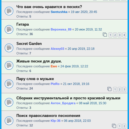
Что вам очень нравится в песнях?
Последнее сообщение
Swetushka
«
19 авг 2020, 20:45
Ответы:
5
Гитара
Последнее сообщение
Вероника_89
«
20 июн 2019, 11:32
Ответы:
36
1
2
3
4
Secret Garden
Последнее сообщение
Alexey03
«
20 апр 2019, 22:18
Ответы:
7
Живые песни для души.
Последнее сообщение
Ewe
«
24 фев 2019, 12:22
Ответы:
6
Пару слов о музыке
Последнее сообщение
PieRo
«
21 окт 2018, 19:16
Ответы:
24
1
2
3
Сборник инструментальной и просто красивой музыки
Последнее сообщение
Антон_Бродяга
«
08 май 2018, 15:30
Ответы:
3
Поиск православного песнопения
Последнее сообщение
Юр-36
«
06 апр 2018, 22:03
Ответы:
12
1
2