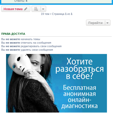
Ответы:
4
Новая тема
19 тем • Страница
1
из
1
Перейти
ПРАВА ДОСТУПА
Вы
не можете
начинать темы
Вы
не можете
отвечать на сообщения
Вы
не можете
редактировать свои сообщения
Вы
не можете
удалять свои сообщения