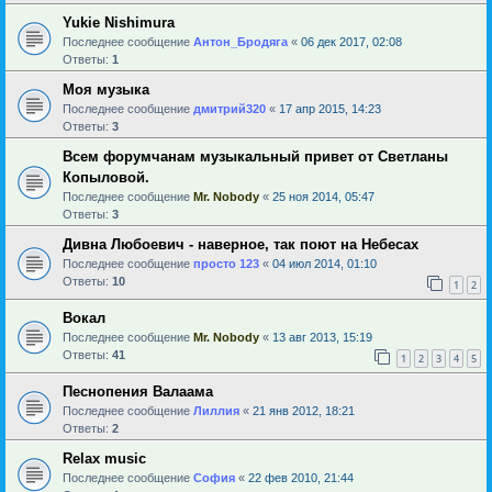
Yukie Nishimura
Последнее сообщение
Антон_Бродяга
«
06 дек 2017, 02:08
Ответы:
1
Моя музыка
Последнее сообщение
дмитрий320
«
17 апр 2015, 14:23
Ответы:
3
Всем форумчанам музыкальный привет от Светланы
Копыловой.
Последнее сообщение
Mr. Nobody
«
25 ноя 2014, 05:47
Ответы:
3
Дивна Любоевич - наверное, так поют на Небесах
Последнее сообщение
просто 123
«
04 июл 2014, 01:10
Ответы:
10
1
2
Вокал
Последнее сообщение
Mr. Nobody
«
13 авг 2013, 15:19
Ответы:
41
1
2
3
4
5
Песнопения Валаама
Последнее сообщение
Лиллия
«
21 янв 2012, 18:21
Ответы:
2
Relax music
Последнее сообщение
София
«
22 фев 2010, 21:44