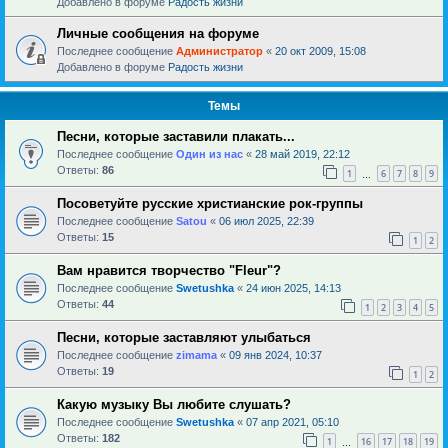
Добавлено в форуме
Радость жизни
Личные сообщения на форуме
Последнее сообщение
Администратор
«
20 окт 2009, 15:08
Добавлено в форуме
Радость жизни
Темы
Песни, которые заставили плакать...
Последнее сообщение
Один из нас
«
28 май 2019, 22:12
Ответы:
86
1
6
7
8
9
…
Посоветуйте русские христианские рок-группы
Последнее сообщение
Satou
«
06 июл 2025, 22:39
Ответы:
15
1
2
Вам нравится творчество "Fleur"?
Последнее сообщение
Swetushka
«
24 июн 2025, 14:13
Ответы:
44
1
2
3
4
5
Песни, которые заставляют улыбаться
Последнее сообщение
zimama
«
09 янв 2024, 10:37
Ответы:
19
1
2
Какую музыку Вы любите слушать?
Последнее сообщение
Swetushka
«
07 апр 2021, 05:10
Ответы:
182
1
16
17
18
19
…