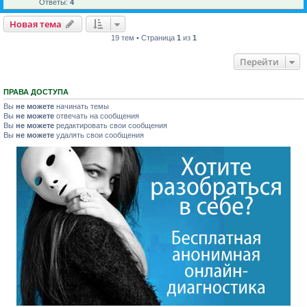
Ответы:
4
Новая тема
19 тем • Страница
1
из
1
Перейти
ПРАВА ДОСТУПА
Вы
не можете
начинать темы
Вы
не можете
отвечать на сообщения
Вы
не можете
редактировать свои сообщения
Вы
не можете
удалять свои сообщения