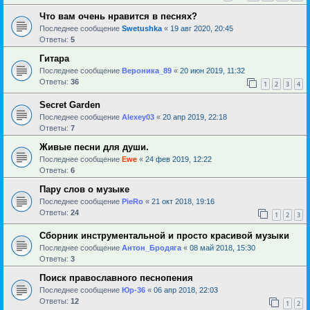
Что вам очень нравится в песнях?
Последнее сообщение
Swetushka
«
19 авг 2020, 20:45
Ответы:
5
Гитара
Последнее сообщение
Вероника_89
«
20 июн 2019, 11:32
Ответы:
36
1
2
3
4
Secret Garden
Последнее сообщение
Alexey03
«
20 апр 2019, 22:18
Ответы:
7
Живые песни для души.
Последнее сообщение
Ewe
«
24 фев 2019, 12:22
Ответы:
6
Пару слов о музыке
Последнее сообщение
PieRo
«
21 окт 2018, 19:16
Ответы:
24
1
2
3
Сборник инструментальной и просто красивой музыки
Последнее сообщение
Антон_Бродяга
«
08 май 2018, 15:30
Ответы:
3
Поиск православного песнопения
Последнее сообщение
Юр-36
«
06 апр 2018, 22:03
Ответы:
12
1
2