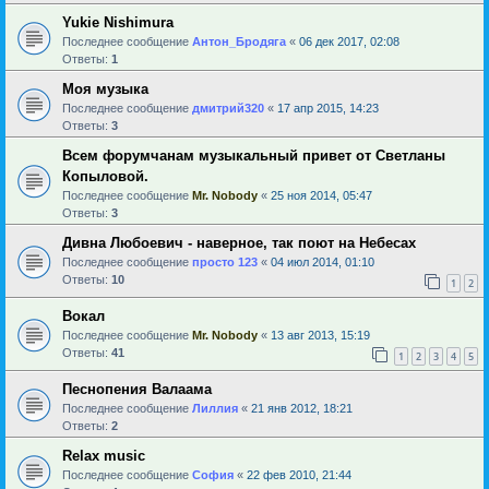
Yukie Nishimura
Последнее сообщение
Антон_Бродяга
«
06 дек 2017, 02:08
Ответы:
1
Моя музыка
Последнее сообщение
дмитрий320
«
17 апр 2015, 14:23
Ответы:
3
Всем форумчанам музыкальный привет от Светланы
Копыловой.
Последнее сообщение
Mr. Nobody
«
25 ноя 2014, 05:47
Ответы:
3
Дивна Любоевич - наверное, так поют на Небесах
Последнее сообщение
просто 123
«
04 июл 2014, 01:10
Ответы:
10
1
2
Вокал
Последнее сообщение
Mr. Nobody
«
13 авг 2013, 15:19
Ответы:
41
1
2
3
4
5
Песнопения Валаама
Последнее сообщение
Лиллия
«
21 янв 2012, 18:21
Ответы:
2
Relax music
Последнее сообщение
София
«
22 фев 2010, 21:44