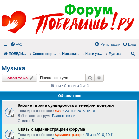
FAQ
Регистрация
Вход
П
ПОБЕДИШЬ.РУ
Список форумов
Наша жизнь (не всё же о суициде!)
Наши увлечения
Музыка
Музыка
Поиск
Расширенный пои
Новая тема
19 тем • Страница
1
из
1
Объявления
Кабинет врача суицидолога и телефон доверия
Последнее сообщение
Ewe
«
23 фев 2018, 15:18
Добавлено в форуме
Радость жизни
Ответы:
5
Связь с администрацией форума
Последнее сообщение
Администратор
«
28 апр 2010, 10:11