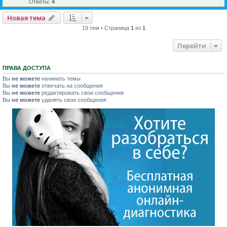
Ответы:
4
Новая тема
19 тем • Страница
1
из
1
Перейти
ПРАВА ДОСТУПА
Вы
не можете
начинать темы
Вы
не можете
отвечать на сообщения
Вы
не можете
редактировать свои сообщения
Вы
не можете
удалять свои сообщения