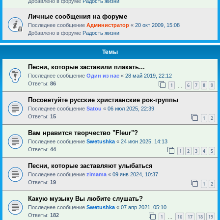
Добавлено в форуме
Радость жизни
Личные сообщения на форуме
Последнее сообщение
Администратор
«
20 окт 2009, 15:08
Добавлено в форуме
Радость жизни
Темы
Песни, которые заставили плакать...
Последнее сообщение
Один из нас
«
28 май 2019, 22:12
Ответы:
86
1
6
7
8
9
…
Посоветуйте русские христианские рок-группы
Последнее сообщение
Satou
«
06 июл 2025, 22:39
Ответы:
15
1
2
Вам нравится творчество "Fleur"?
Последнее сообщение
Swetushka
«
24 июн 2025, 14:13
Ответы:
44
1
2
3
4
5
Песни, которые заставляют улыбаться
Последнее сообщение
zimama
«
09 янв 2024, 10:37
Ответы:
19
1
2
Какую музыку Вы любите слушать?
Последнее сообщение
Swetushka
«
07 апр 2021, 05:10
Ответы:
182
1
16
17
18
19
…