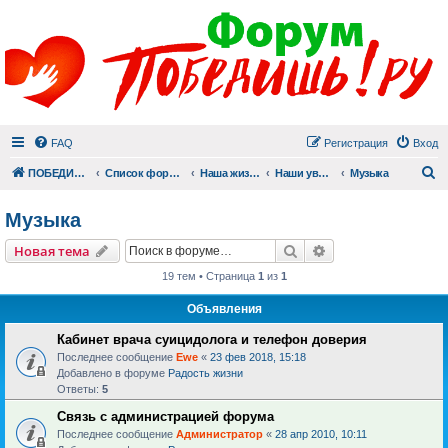
FAQ
Регистрация
Вход
П
ПОБЕДИШЬ.РУ
Список форумов
Наша жизнь (не всё же о суициде!)
Наши увлечения
Музыка
Музыка
Поиск
Расширенный пои
Новая тема
19 тем • Страница
1
из
1
Объявления
Кабинет врача суицидолога и телефон доверия
Последнее сообщение
Ewe
«
23 фев 2018, 15:18
Добавлено в форуме
Радость жизни
Ответы:
5
Связь с администрацией форума
Последнее сообщение
Администратор
«
28 апр 2010, 10:11