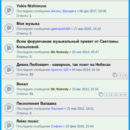
Yukie Nishimura
Последнее сообщение
Антон_Бродяга
«
06 дек 2017, 02:08
Ответы:
1
Моя музыка
Последнее сообщение
дмитрий320
«
17 апр 2015, 14:23
Ответы:
3
Всем форумчанам музыкальный привет от Светланы
Копыловой.
Последнее сообщение
Mr. Nobody
«
25 ноя 2014, 05:47
Ответы:
3
Дивна Любоевич - наверное, так поют на Небесах
Последнее сообщение
просто 123
«
04 июл 2014, 01:10
Ответы:
10
1
2
Вокал
Последнее сообщение
Mr. Nobody
«
13 авг 2013, 15:19
Ответы:
41
1
2
3
4
5
Песнопения Валаама
Последнее сообщение
Лиллия
«
21 янв 2012, 18:21
Ответы:
2
Relax music
Последнее сообщение
София
«
22 фев 2010, 21:44