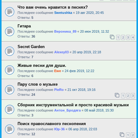
Что вам очень нравится в песнях?
Последнее сообщение
Swetushka
«
19 авг 2020, 20:45
Ответы:
5
Гитара
Последнее сообщение
Вероника_89
«
20 июн 2019, 11:32
Ответы:
36
1
2
3
4
Secret Garden
Последнее сообщение
Alexey03
«
20 апр 2019, 22:18
Ответы:
7
Живые песни для души.
Последнее сообщение
Ewe
«
24 фев 2019, 12:22
Ответы:
6
Пару слов о музыке
Последнее сообщение
PieRo
«
21 окт 2018, 19:16
Ответы:
24
1
2
3
Сборник инструментальной и просто красивой музыки
Последнее сообщение
Антон_Бродяга
«
08 май 2018, 15:30
Ответы:
3
Поиск православного песнопения
Последнее сообщение
Юр-36
«
06 апр 2018, 22:03
Ответы:
12
1
2