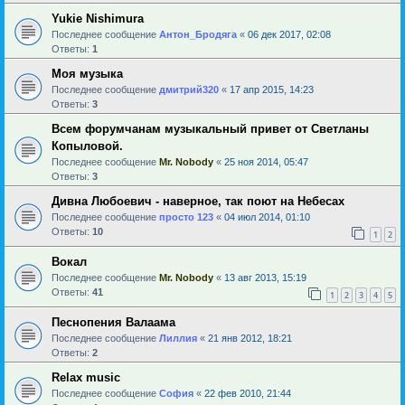
Yukie Nishimura
Последнее сообщение
Антон_Бродяга
«
06 дек 2017, 02:08
Ответы:
1
Моя музыка
Последнее сообщение
дмитрий320
«
17 апр 2015, 14:23
Ответы:
3
Всем форумчанам музыкальный привет от Светланы
Копыловой.
Последнее сообщение
Mr. Nobody
«
25 ноя 2014, 05:47
Ответы:
3
Дивна Любоевич - наверное, так поют на Небесах
Последнее сообщение
просто 123
«
04 июл 2014, 01:10
Ответы:
10
1
2
Вокал
Последнее сообщение
Mr. Nobody
«
13 авг 2013, 15:19
Ответы:
41
1
2
3
4
5
Песнопения Валаама
Последнее сообщение
Лиллия
«
21 янв 2012, 18:21
Ответы:
2
Relax music
Последнее сообщение
София
«
22 фев 2010, 21:44