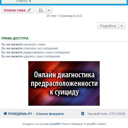
Ответы:
4
Новая тема
19 тем • Страница
1
из
1
Перейти
ПРАВА ДОСТУПА
Вы
не можете
начинать темы
Вы
не можете
отвечать на сообщения
Вы
не можете
редактировать свои сообщения
Вы
не можете
удалять свои сообщения
ПОБЕДИШЬ.РУ
Список форумов
Часовой пояс:
UTC+03:00
Создано на основе
phpBB
® Forum Software © phpBB Limited