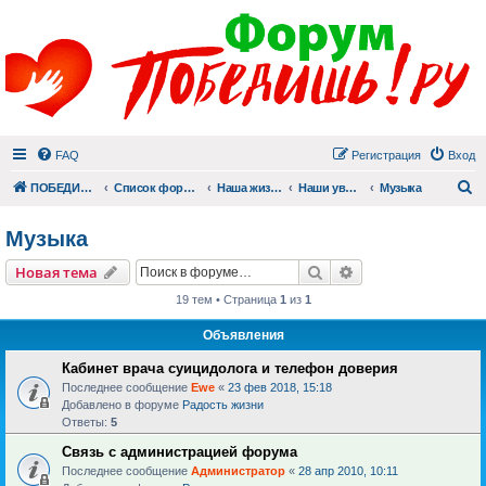
FAQ
Регистрация
Вход
П
ПОБЕДИШЬ.РУ
Список форумов
Наша жизнь (не всё же о суициде!)
Наши увлечения
Музыка
Музыка
Поиск
Расширенный пои
Новая тема
19 тем • Страница
1
из
1
Объявления
Кабинет врача суицидолога и телефон доверия
Последнее сообщение
Ewe
«
23 фев 2018, 15:18
Добавлено в форуме
Радость жизни
Ответы:
5
Связь с администрацией форума
Последнее сообщение
Администратор
«
28 апр 2010, 10:11