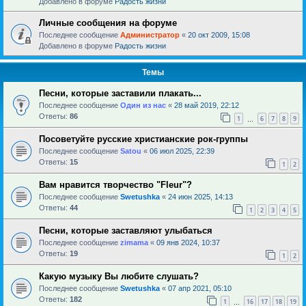
Добавлено в форуме
Радость жизни
Личные сообщения на форуме
Последнее сообщение
Администратор
«
20 окт 2009, 15:08
Добавлено в форуме
Радость жизни
Темы
Песни, которые заставили плакать...
Последнее сообщение
Один из нас
«
28 май 2019, 22:12
Ответы:
86
1
6
7
8
9
…
Посоветуйте русские христианские рок-группы
Последнее сообщение
Satou
«
06 июл 2025, 22:39
Ответы:
15
1
2
Вам нравится творчество "Fleur"?
Последнее сообщение
Swetushka
«
24 июн 2025, 14:13
Ответы:
44
1
2
3
4
5
Песни, которые заставляют улыбаться
Последнее сообщение
zimama
«
09 янв 2024, 10:37
Ответы:
19
1
2
Какую музыку Вы любите слушать?
Последнее сообщение
Swetushka
«
07 апр 2021, 05:10
Ответы:
182
1
16
17
18
19
…