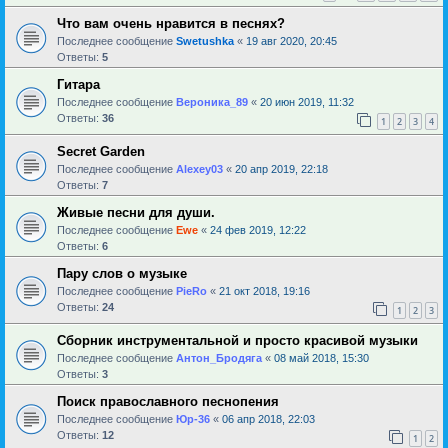
Что вам очень нравится в песнях?
Последнее сообщение
Swetushka
«
19 авг 2020, 20:45
Ответы:
5
Гитара
Последнее сообщение
Вероника_89
«
20 июн 2019, 11:32
Ответы:
36
1
2
3
4
Secret Garden
Последнее сообщение
Alexey03
«
20 апр 2019, 22:18
Ответы:
7
Живые песни для души.
Последнее сообщение
Ewe
«
24 фев 2019, 12:22
Ответы:
6
Пару слов о музыке
Последнее сообщение
PieRo
«
21 окт 2018, 19:16
Ответы:
24
1
2
3
Сборник инструментальной и просто красивой музыки
Последнее сообщение
Антон_Бродяга
«
08 май 2018, 15:30
Ответы:
3
Поиск православного песнопения
Последнее сообщение
Юр-36
«
06 апр 2018, 22:03
Ответы:
12
1
2