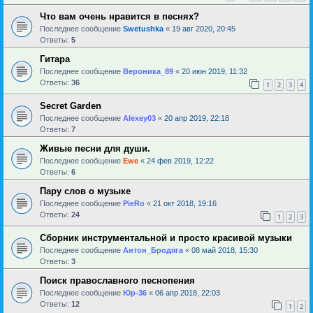
Что вам очень нравится в песнях?
Последнее сообщение
Swetushka
«
19 авг 2020, 20:45
Ответы:
5
Гитара
Последнее сообщение
Вероника_89
«
20 июн 2019, 11:32
Ответы:
36
1
2
3
4
Secret Garden
Последнее сообщение
Alexey03
«
20 апр 2019, 22:18
Ответы:
7
Живые песни для души.
Последнее сообщение
Ewe
«
24 фев 2019, 12:22
Ответы:
6
Пару слов о музыке
Последнее сообщение
PieRo
«
21 окт 2018, 19:16
Ответы:
24
1
2
3
Сборник инструментальной и просто красивой музыки
Последнее сообщение
Антон_Бродяга
«
08 май 2018, 15:30
Ответы:
3
Поиск православного песнопения
Последнее сообщение
Юр-36
«
06 апр 2018, 22:03
Ответы:
12
1
2