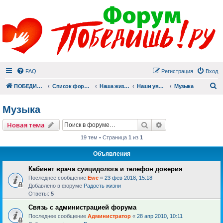
FAQ
Регистрация
Вход
П
ПОБЕДИШЬ.РУ
Список форумов
Наша жизнь (не всё же о суициде!)
Наши увлечения
Музыка
Музыка
Поиск
Расширенный пои
Новая тема
19 тем • Страница
1
из
1
Объявления
Кабинет врача суицидолога и телефон доверия
Последнее сообщение
Ewe
«
23 фев 2018, 15:18
Добавлено в форуме
Радость жизни
Ответы:
5
Связь с администрацией форума
Последнее сообщение
Администратор
«
28 апр 2010, 10:11