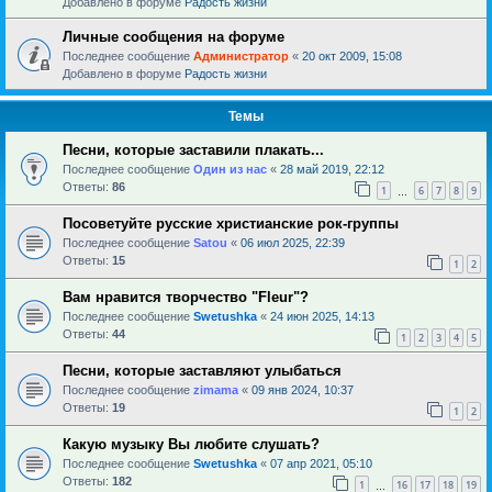
Добавлено в форуме
Радость жизни
Личные сообщения на форуме
Последнее сообщение
Администратор
«
20 окт 2009, 15:08
Добавлено в форуме
Радость жизни
Темы
Песни, которые заставили плакать...
Последнее сообщение
Один из нас
«
28 май 2019, 22:12
Ответы:
86
1
6
7
8
9
…
Посоветуйте русские христианские рок-группы
Последнее сообщение
Satou
«
06 июл 2025, 22:39
Ответы:
15
1
2
Вам нравится творчество "Fleur"?
Последнее сообщение
Swetushka
«
24 июн 2025, 14:13
Ответы:
44
1
2
3
4
5
Песни, которые заставляют улыбаться
Последнее сообщение
zimama
«
09 янв 2024, 10:37
Ответы:
19
1
2
Какую музыку Вы любите слушать?
Последнее сообщение
Swetushka
«
07 апр 2021, 05:10
Ответы:
182
1
16
17
18
19
…