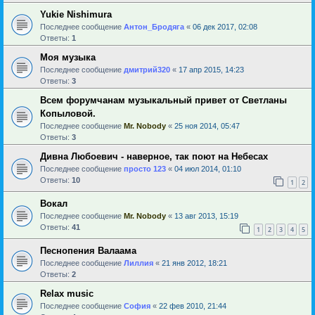
Yukie Nishimura
Последнее сообщение
Антон_Бродяга
«
06 дек 2017, 02:08
Ответы:
1
Моя музыка
Последнее сообщение
дмитрий320
«
17 апр 2015, 14:23
Ответы:
3
Всем форумчанам музыкальный привет от Светланы
Копыловой.
Последнее сообщение
Mr. Nobody
«
25 ноя 2014, 05:47
Ответы:
3
Дивна Любоевич - наверное, так поют на Небесах
Последнее сообщение
просто 123
«
04 июл 2014, 01:10
Ответы:
10
1
2
Вокал
Последнее сообщение
Mr. Nobody
«
13 авг 2013, 15:19
Ответы:
41
1
2
3
4
5
Песнопения Валаама
Последнее сообщение
Лиллия
«
21 янв 2012, 18:21
Ответы:
2
Relax music
Последнее сообщение
София
«
22 фев 2010, 21:44