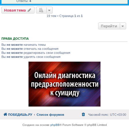
Ответы:
4
Новая тема
19 тем • Страница
1
из
1
Перейти
ПРАВА ДОСТУПА
Вы
не можете
начинать темы
Вы
не можете
отвечать на сообщения
Вы
не можете
редактировать свои сообщения
Вы
не можете
удалять свои сообщения
ПОБЕДИШЬ.РУ
Список форумов
Часовой пояс:
UTC+03:00
Создано на основе
phpBB
® Forum Software © phpBB Limited