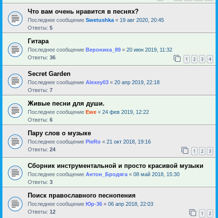
Что вам очень нравится в песнях?
Последнее сообщение
Swetushka
«
19 авг 2020, 20:45
Ответы:
5
Гитара
Последнее сообщение
Вероника_89
«
20 июн 2019, 11:32
Ответы:
36
1
2
3
4
Secret Garden
Последнее сообщение
Alexey03
«
20 апр 2019, 22:18
Ответы:
7
Живые песни для души.
Последнее сообщение
Ewe
«
24 фев 2019, 12:22
Ответы:
6
Пару слов о музыке
Последнее сообщение
PieRo
«
21 окт 2018, 19:16
Ответы:
24
1
2
3
Сборник инструментальной и просто красивой музыки
Последнее сообщение
Антон_Бродяга
«
08 май 2018, 15:30
Ответы:
3
Поиск православного песнопения
Последнее сообщение
Юр-36
«
06 апр 2018, 22:03
Ответы:
12
1
2