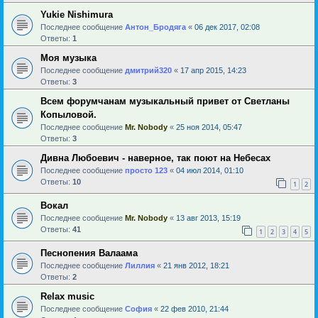
Yukie Nishimura
Последнее сообщение
Антон_Бродяга
«
06 дек 2017, 02:08
Ответы:
1
Моя музыка
Последнее сообщение
дмитрий320
«
17 апр 2015, 14:23
Ответы:
3
Всем форумчанам музыкальный привет от Светланы
Копыловой.
Последнее сообщение
Mr. Nobody
«
25 ноя 2014, 05:47
Ответы:
3
Дивна Любоевич - наверное, так поют на Небесах
Последнее сообщение
просто 123
«
04 июл 2014, 01:10
Ответы:
10
1
2
Вокал
Последнее сообщение
Mr. Nobody
«
13 авг 2013, 15:19
Ответы:
41
1
2
3
4
5
Песнопения Валаама
Последнее сообщение
Лиллия
«
21 янв 2012, 18:21
Ответы:
2
Relax music
Последнее сообщение
София
«
22 фев 2010, 21:44