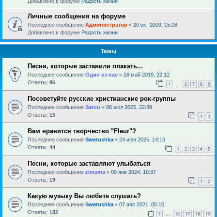
Добавлено в форуме
Радость жизни
Личные сообщения на форуме
Последнее сообщение
Администратор
«
20 окт 2009, 15:08
Добавлено в форуме
Радость жизни
Темы
Песни, которые заставили плакать...
Последнее сообщение
Один из нас
«
28 май 2019, 22:12
Ответы:
86
1
6
7
8
9
…
Посоветуйте русские христианские рок-группы
Последнее сообщение
Satou
«
06 июл 2025, 22:39
Ответы:
15
1
2
Вам нравится творчество "Fleur"?
Последнее сообщение
Swetushka
«
24 июн 2025, 14:13
Ответы:
44
1
2
3
4
5
Песни, которые заставляют улыбаться
Последнее сообщение
zimama
«
09 янв 2024, 10:37
Ответы:
19
1
2
Какую музыку Вы любите слушать?
Последнее сообщение
Swetushka
«
07 апр 2021, 05:10
Ответы:
182
1
16
17
18
19
…