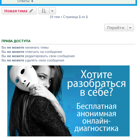
Ответы:
4
Новая тема
19 тем • Страница
1
из
1
Перейти
ПРАВА ДОСТУПА
Вы
не можете
начинать темы
Вы
не можете
отвечать на сообщения
Вы
не можете
редактировать свои сообщения
Вы
не можете
удалять свои сообщения