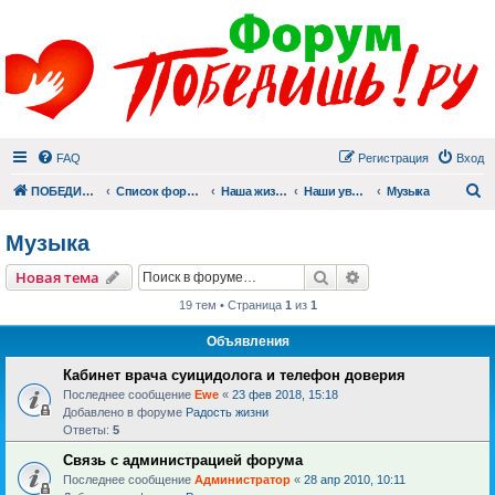
FAQ
Регистрация
Вход
П
ПОБЕДИШЬ.РУ
Список форумов
Наша жизнь (не всё же о суициде!)
Наши увлечения
Музыка
Музыка
Поиск
Расширенный пои
Новая тема
19 тем • Страница
1
из
1
Объявления
Кабинет врача суицидолога и телефон доверия
Последнее сообщение
Ewe
«
23 фев 2018, 15:18
Добавлено в форуме
Радость жизни
Ответы:
5
Связь с администрацией форума
Последнее сообщение
Администратор
«
28 апр 2010, 10:11