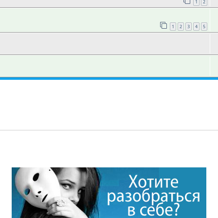
1
2
1
2
3
4
5