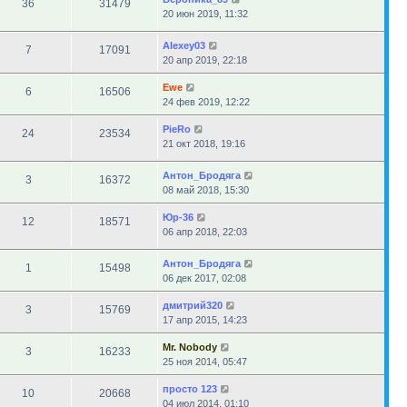
36
31479
20 июн 2019, 11:32
Alexey03
7
17091
20 апр 2019, 22:18
Ewe
6
16506
24 фев 2019, 12:22
PieRo
24
23534
21 окт 2018, 19:16
Антон_Бродяга
3
16372
08 май 2018, 15:30
Юр-36
12
18571
06 апр 2018, 22:03
Антон_Бродяга
1
15498
06 дек 2017, 02:08
дмитрий320
3
15769
17 апр 2015, 14:23
Mr. Nobody
3
16233
25 ноя 2014, 05:47
просто 123
10
20668
04 июл 2014, 01:10