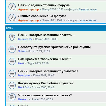
Связь с администрацией форума
Администратор
»
28 апр 2010, 10:11
» в форуме
Радость жизни
Личные сообщения на форуме
Администратор
»
20 окт 2009, 15:08
» в форуме
Радость жизни
ТЕМЫ
Песни, которые заставили плакать...
Крошка Ру
»
12 мар 2009, 00:03
Посоветуйте русские христианские рок-группы
Satou
»
08 окт 2024, 09:19
Вам нравится творчество "Fleur"?
Nuki
»
30 дек 2009, 22:20
Песни, которые заставляют улыбаться
Монгров
»
13 окт 2011, 12:45
Какую музыку Вы любите слушать?
RockGirl
»
01 сен 2008, 22:42
Что вам очень нравится в песнях?
Викент
»
12 июн 2020, 08:53