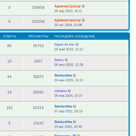
Администратор
0
339658
28 апр 2010, 10:11
Администратор
0
352056
20 окт 2009, 15:08
ОТВЕТЫ
ПРОСМОТРЫ
ПОСЛЕДНЕЕ СООБЩЕНИЕ
Один из нас
86
55753
28 май 2019, 22:12
Satou
15
3857
06 июл 2025, 22:39
Swetushka
44
30872
24 июн 2025, 14:13
zimama
19
26582
09 янв 2024, 10:37
Swetushka
182
63318
07 апр 2021, 05:10
Swetushka
5
15242
19 авг 2020, 20:45
Вероника_89