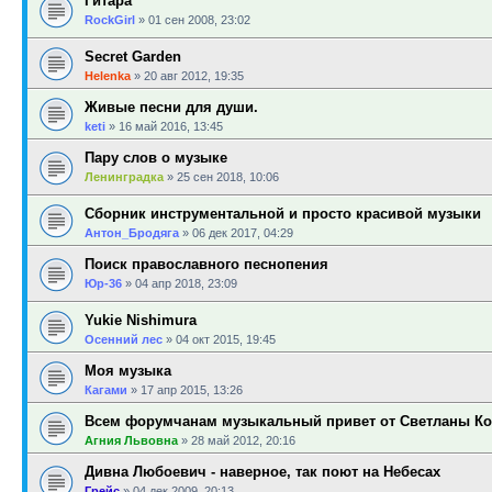
Гитара
RockGirl
»
01 сен 2008, 23:02
Secret Garden
Helenka
»
20 авг 2012, 19:35
Живые песни для души.
keti
»
16 май 2016, 13:45
Пару слов о музыке
Ленинградка
»
25 сен 2018, 10:06
Сборник инструментальной и просто красивой музыки
Антон_Бродяга
»
06 дек 2017, 04:29
Поиск православного песнопения
Юр-36
»
04 апр 2018, 23:09
Yukie Nishimura
Осенний лес
»
04 окт 2015, 19:45
Моя музыка
Кагами
»
17 апр 2015, 13:26
Всем форумчанам музыкальный привет от Светланы К
Агния Львовна
»
28 май 2012, 20:16
Дивна Любоевич - наверное, так поют на Небесах
Грейс
»
04 дек 2009, 20:13