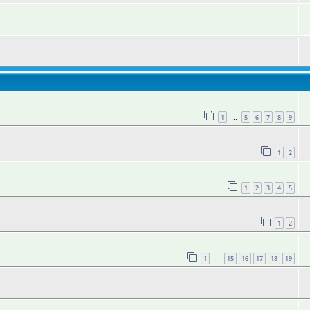
1
5
6
7
8
9
…
1
2
1
2
3
4
5
1
2
1
15
16
17
18
19
…