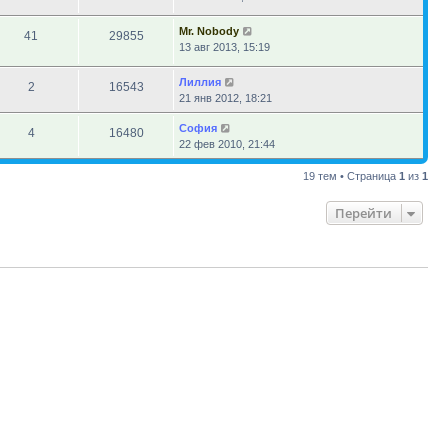
Mr. Nobody
41
29855
13 авг 2013, 15:19
Лиллия
2
16543
21 янв 2012, 18:21
София
4
16480
22 фев 2010, 21:44
19 тем • Страница
1
из
1
Перейти