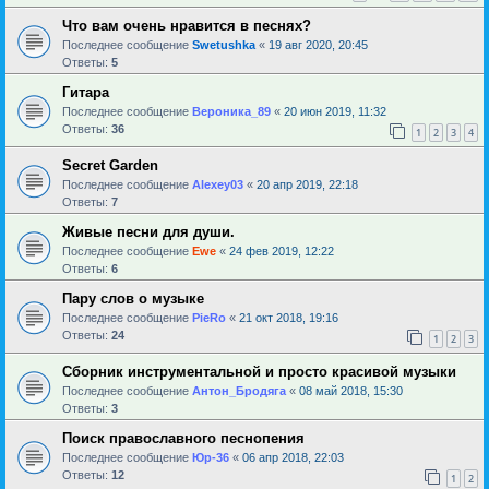
Что вам очень нравится в песнях?
Последнее сообщение
Swetushka
«
19 авг 2020, 20:45
Ответы:
5
Гитара
Последнее сообщение
Вероника_89
«
20 июн 2019, 11:32
Ответы:
36
1
2
3
4
Secret Garden
Последнее сообщение
Alexey03
«
20 апр 2019, 22:18
Ответы:
7
Живые песни для души.
Последнее сообщение
Ewe
«
24 фев 2019, 12:22
Ответы:
6
Пару слов о музыке
Последнее сообщение
PieRo
«
21 окт 2018, 19:16
Ответы:
24
1
2
3
Сборник инструментальной и просто красивой музыки
Последнее сообщение
Антон_Бродяга
«
08 май 2018, 15:30
Ответы:
3
Поиск православного песнопения
Последнее сообщение
Юр-36
«
06 апр 2018, 22:03
Ответы:
12
1
2