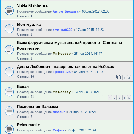
Yukie Nishimura
Последнее сообщение
Антон_Бродяга
«
06 дек 2017, 02:08
Ответы:
1
Моя музыка
Последнее сообщение
дмитрий320
«
17 апр 2015, 14:23
Ответы:
3
Всем форумчанам музыкальный привет от Светланы
Копыловой.
Последнее сообщение
Mr. Nobody
«
25 ноя 2014, 05:47
Ответы:
3
Дивна Любоевич - наверное, так поют на Небесах
Последнее сообщение
просто 123
«
04 июл 2014, 01:10
Ответы:
10
1
2
Вокал
Последнее сообщение
Mr. Nobody
«
13 авг 2013, 15:19
Ответы:
41
1
2
3
4
5
Песнопения Валаама
Последнее сообщение
Лиллия
«
21 янв 2012, 18:21
Ответы:
2
Relax music
Последнее сообщение
София
«
22 фев 2010, 21:44