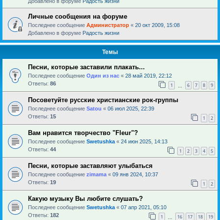
Добавлено в форуме
Радость жизни
Личные сообщения на форуме
Последнее сообщение
Администратор
«
20 окт 2009, 15:08
Добавлено в форуме
Радость жизни
Темы
Песни, которые заставили плакать...
Последнее сообщение
Один из нас
«
28 май 2019, 22:12
Ответы:
86
1
6
7
8
9
…
Посоветуйте русские христианские рок-группы
Последнее сообщение
Satou
«
06 июл 2025, 22:39
Ответы:
15
1
2
Вам нравится творчество "Fleur"?
Последнее сообщение
Swetushka
«
24 июн 2025, 14:13
Ответы:
44
1
2
3
4
5
Песни, которые заставляют улыбаться
Последнее сообщение
zimama
«
09 янв 2024, 10:37
Ответы:
19
1
2
Какую музыку Вы любите слушать?
Последнее сообщение
Swetushka
«
07 апр 2021, 05:10
Ответы:
182
1
16
17
18
19
…