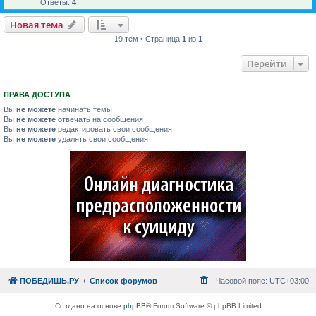
Ответы:
4
Новая тема
19 тем • Страница
1
из
1
Перейти
ПРАВА ДОСТУПА
Вы
не можете
начинать темы
Вы
не можете
отвечать на сообщения
Вы
не можете
редактировать свои сообщения
Вы
не можете
удалять свои сообщения
ПОБЕДИШЬ.РУ
Список форумов
Часовой пояс:
UTC+03:00
Создано на основе
phpBB
® Forum Software © phpBB Limited