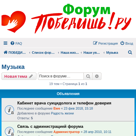
FAQ
Регистрация
Вход
П
ПОБЕДИШЬ.РУ
Список форумов
Наша жизнь (не всё же о суициде!)
Наши увлечения
Музыка
Музыка
Поиск
Расширенный пои
Новая тема
19 тем • Страница
1
из
1
Объявления
Кабинет врача суицидолога и телефон доверия
Последнее сообщение
Ewe
«
23 фев 2018, 15:18
Добавлено в форуме
Радость жизни
Ответы:
5
Связь с администрацией форума
Последнее сообщение
Администратор
«
28 апр 2010, 10:11