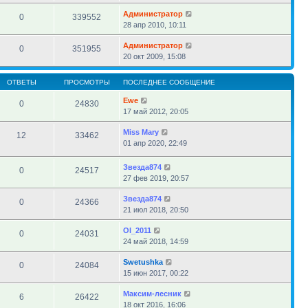
Администратор
0
339552
28 апр 2010, 10:11
Администратор
0
351955
20 окт 2009, 15:08
ОТВЕТЫ
ПРОСМОТРЫ
ПОСЛЕДНЕЕ СООБЩЕНИЕ
Ewe
0
24830
17 май 2012, 20:05
Miss Mary
12
33462
01 апр 2020, 22:49
Звезда874
0
24517
27 фев 2019, 20:57
Звезда874
0
24366
21 июл 2018, 20:50
Ol_2011
0
24031
24 май 2018, 14:59
Swetushka
0
24084
15 июн 2017, 00:22
Максим-лесник
6
26422
18 окт 2016, 16:06