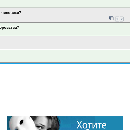
 человеке?
1
2
оровства?