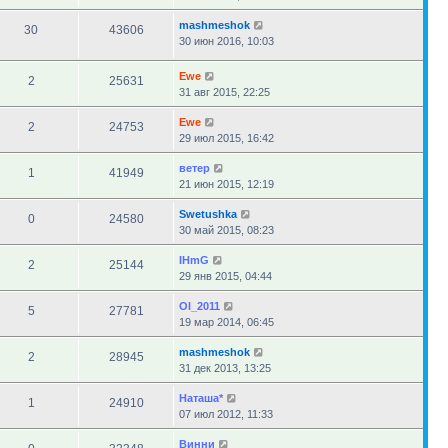
mashmeshok
30
43606
30 июн 2016, 10:03
Ewe
2
25631
31 авг 2015, 22:25
Ewe
2
24753
29 июл 2015, 16:42
ветер
1
41949
21 июн 2015, 12:19
Swetushka
0
24580
30 май 2015, 08:23
IHmG
2
25144
29 янв 2015, 04:44
Ol_2011
5
27781
19 мар 2014, 06:45
mashmeshok
2
28945
31 дек 2013, 13:25
Наташа*
1
24910
07 июл 2012, 11:33
Винни