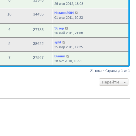
0
32348
26 июн 2012, 18:08
Наташа2004
16
34455
01 июл 2011, 10:23
Эстер
6
27783
26 май 2011, 21:08
sрlit
5
38622
25 мар 2011, 17:25
Винни
7
27567
28 окт 2010, 16:51
21 тема • Страница
1
из
1
Перейти