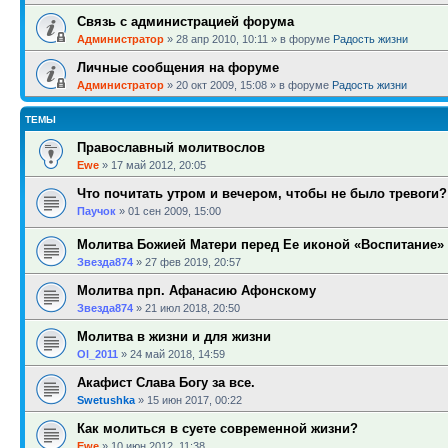
Связь с администрацией форума
Администратор
»
28 апр 2010, 10:11
» в форуме
Радость жизни
Личные сообщения на форуме
Администратор
»
20 окт 2009, 15:08
» в форуме
Радость жизни
ТЕМЫ
Православный молитвослов
Ewe
»
17 май 2012, 20:05
Что почитать утром и вечером, чтобы не было тревоги?
Паучок
»
01 сен 2009, 15:00
Молитва Божией Матери перед Ее иконой «Воспитание»
Звезда874
»
27 фев 2019, 20:57
Молитва прп. Афанасию Афонскому
Звезда874
»
21 июл 2018, 20:50
Молитва в жизни и для жизни
Ol_2011
»
24 май 2018, 14:59
Акафист Слава Богу за все.
Swetushka
»
15 июн 2017, 00:22
Как молиться в суете современной жизни?
Ewe
»
10 июн 2012, 11:38