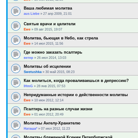
Ваша любимая молитва
aus Liebe
»
27 апр 2009, 21:01
Святые врачи и целители
Ewe
»
09 авг 2015, 19:07
Молитва, бьющая в Небо, как стрела
Ewe
»
14 июл 2015, 11:56
Где можно заказать псалтирь
ветер
»
26 июл 2014, 13:03
Молитвы об исцелении
Swetushka
»
30 май 2015, 08:23
Как молиться, когда проваливаешься в депрессию?
IHmG
»
28 янв 2015, 07:53
Непридуманные истории о действенности молитвы
Ewe
»
10 июн 2012, 12:14
Псалтирь на разные случаи жизни
Ewe
»
01 июл 2012, 20:49
Молитвы Ангелу-Хранителю
Наташа*
»
07 июл 2012, 11:23
Молитвы блаженной Ксении Петербуржской