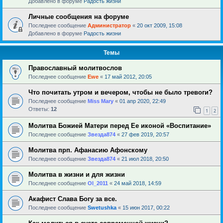
Добавлено в форуме
Радость жизни
Личные сообщения на форуме
Последнее сообщение
Администратор
«
20 окт 2009, 15:08
Добавлено в форуме
Радость жизни
Темы
Православный молитвослов
Последнее сообщение
Ewe
«
17 май 2012, 20:05
Что почитать утром и вечером, чтобы не было тревоги?
Последнее сообщение
Miss Mary
«
01 апр 2020, 22:49
Ответы:
12
1
2
Молитва Божией Матери перед Ее иконой «Воспитание»
Последнее сообщение
Звезда874
«
27 фев 2019, 20:57
Молитва прп. Афанасию Афонскому
Последнее сообщение
Звезда874
«
21 июл 2018, 20:50
Молитва в жизни и для жизни
Последнее сообщение
Ol_2011
«
24 май 2018, 14:59
Акафист Слава Богу за все.
Последнее сообщение
Swetushka
«
15 июн 2017, 00:22