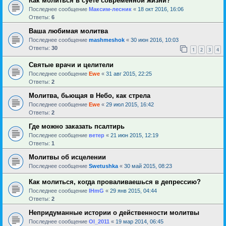
Как молиться в суете современной жизни?
Последнее сообщение
Максим-лесник
«
18 окт 2016, 16:06
Ответы:
6
Ваша любимая молитва
Последнее сообщение
mashmeshok
«
30 июн 2016, 10:03
Ответы:
30
1
2
3
4
Святые врачи и целители
Последнее сообщение
Ewe
«
31 авг 2015, 22:25
Ответы:
2
Молитва, бьющая в Небо, как стрела
Последнее сообщение
Ewe
«
29 июл 2015, 16:42
Ответы:
2
Где можно заказать псалтирь
Последнее сообщение
ветер
«
21 июн 2015, 12:19
Ответы:
1
Молитвы об исцелении
Последнее сообщение
Swetushka
«
30 май 2015, 08:23
Как молиться, когда проваливаешься в депрессию?
Последнее сообщение
IHmG
«
29 янв 2015, 04:44
Ответы:
2
Непридуманные истории о действенности молитвы
Последнее сообщение
Ol_2011
«
19 мар 2014, 06:45