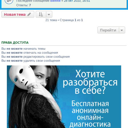
Последнее сообщение
Винни
«
28 окт 2010, 16:51
Ответы:
7
Новая тема
21 тема • Страница
1
из
1
Перейти
ПРАВА ДОСТУПА
Вы
не можете
начинать темы
Вы
не можете
отвечать на сообщения
Вы
не можете
редактировать свои сообщения
Вы
не можете
удалять свои сообщения