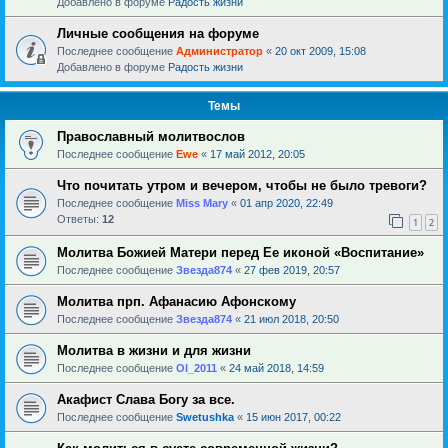
Добавлено в форуме
Радость жизни
Личные сообщения на форуме
Последнее сообщение
Администратор
«
20 окт 2009, 15:08
Добавлено в форуме
Радость жизни
Темы
Православный молитвослов
Последнее сообщение
Ewe
«
17 май 2012, 20:05
Что почитать утром и вечером, чтобы не было тревоги?
Последнее сообщение
Miss Mary
«
01 апр 2020, 22:49
Ответы:
12
1
2
Молитва Божией Матери перед Ее иконой «Воспитание»
Последнее сообщение
Звезда874
«
27 фев 2019, 20:57
Молитва прп. Афанасию Афонскому
Последнее сообщение
Звезда874
«
21 июл 2018, 20:50
Молитва в жизни и для жизни
Последнее сообщение
Ol_2011
«
24 май 2018, 14:59
Акафист Слава Богу за все.
Последнее сообщение
Swetushka
«
15 июн 2017, 00:22