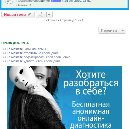
Последнее сообщение
Винни
«
28 окт 2010, 16:51
Ответы:
7
Новая тема
21 тема • Страница
1
из
1
Перейти
ПРАВА ДОСТУПА
Вы
не можете
начинать темы
Вы
не можете
отвечать на сообщения
Вы
не можете
редактировать свои сообщения
Вы
не можете
удалять свои сообщения