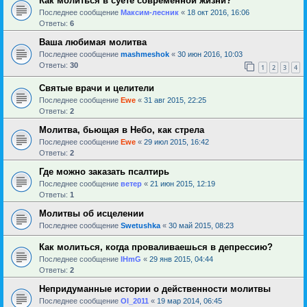
Как молиться в суете современной жизни?
Последнее сообщение
Максим-лесник
«
18 окт 2016, 16:06
Ответы:
6
Ваша любимая молитва
Последнее сообщение
mashmeshok
«
30 июн 2016, 10:03
Ответы:
30
1
2
3
4
Святые врачи и целители
Последнее сообщение
Ewe
«
31 авг 2015, 22:25
Ответы:
2
Молитва, бьющая в Небо, как стрела
Последнее сообщение
Ewe
«
29 июл 2015, 16:42
Ответы:
2
Где можно заказать псалтирь
Последнее сообщение
ветер
«
21 июн 2015, 12:19
Ответы:
1
Молитвы об исцелении
Последнее сообщение
Swetushka
«
30 май 2015, 08:23
Как молиться, когда проваливаешься в депрессию?
Последнее сообщение
IHmG
«
29 янв 2015, 04:44
Ответы:
2
Непридуманные истории о действенности молитвы
Последнее сообщение
Ol_2011
«
19 мар 2014, 06:45