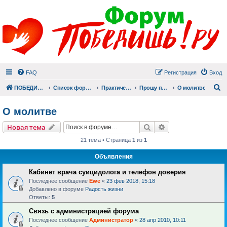
FAQ
Регистрация
Вход
П
ПОБЕДИШЬ.РУ
Список форумов
Практический раздел
Прошу помолиться
О молитве
О молитве
Поиск
Расширенный пои
Новая тема
21 тема • Страница
1
из
1
Объявления
Кабинет врача суицидолога и телефон доверия
Последнее сообщение
Ewe
«
23 фев 2018, 15:18
Добавлено в форуме
Радость жизни
Ответы:
5
Связь с администрацией форума
Последнее сообщение
Администратор
«
28 апр 2010, 10:11