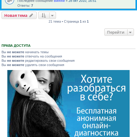
Последнее сообщение
Винни
«
28 окт 2010, 16:51
Ответы:
7
Новая тема
21 тема • Страница
1
из
1
Перейти
ПРАВА ДОСТУПА
Вы
не можете
начинать темы
Вы
не можете
отвечать на сообщения
Вы
не можете
редактировать свои сообщения
Вы
не можете
удалять свои сообщения