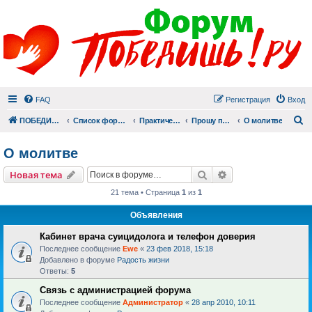
FAQ
Регистрация
Вход
П
ПОБЕДИШЬ.РУ
Список форумов
Практический раздел
Прошу помолиться
О молитве
О молитве
Поиск
Расширенный пои
Новая тема
21 тема • Страница
1
из
1
Объявления
Кабинет врача суицидолога и телефон доверия
Последнее сообщение
Ewe
«
23 фев 2018, 15:18
Добавлено в форуме
Радость жизни
Ответы:
5
Связь с администрацией форума
Последнее сообщение
Администратор
«
28 апр 2010, 10:11