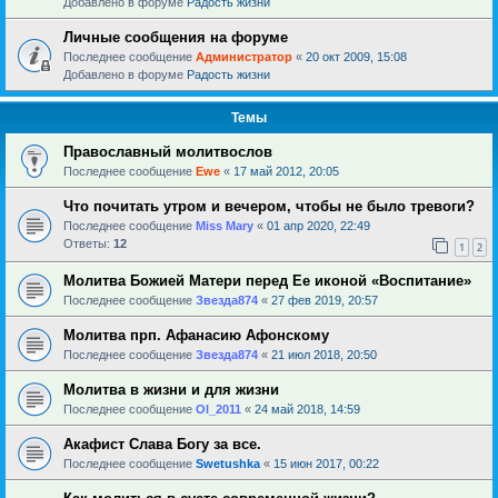
Добавлено в форуме
Радость жизни
Личные сообщения на форуме
Последнее сообщение
Администратор
«
20 окт 2009, 15:08
Добавлено в форуме
Радость жизни
Темы
Православный молитвослов
Последнее сообщение
Ewe
«
17 май 2012, 20:05
Что почитать утром и вечером, чтобы не было тревоги?
Последнее сообщение
Miss Mary
«
01 апр 2020, 22:49
Ответы:
12
1
2
Молитва Божией Матери перед Ее иконой «Воспитание»
Последнее сообщение
Звезда874
«
27 фев 2019, 20:57
Молитва прп. Афанасию Афонскому
Последнее сообщение
Звезда874
«
21 июл 2018, 20:50
Молитва в жизни и для жизни
Последнее сообщение
Ol_2011
«
24 май 2018, 14:59
Акафист Слава Богу за все.
Последнее сообщение
Swetushka
«
15 июн 2017, 00:22