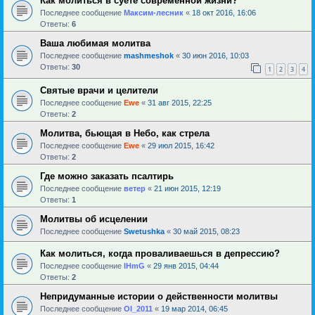
Как молиться в суете современной жизни?
Последнее сообщение
Максим-лесник
«
18 окт 2016, 16:06
Ответы:
6
Ваша любимая молитва
Последнее сообщение
mashmeshok
«
30 июн 2016, 10:03
Ответы:
30
1
2
3
4
Святые врачи и целители
Последнее сообщение
Ewe
«
31 авг 2015, 22:25
Ответы:
2
Молитва, бьющая в Небо, как стрела
Последнее сообщение
Ewe
«
29 июл 2015, 16:42
Ответы:
2
Где можно заказать псалтирь
Последнее сообщение
ветер
«
21 июн 2015, 12:19
Ответы:
1
Молитвы об исцелении
Последнее сообщение
Swetushka
«
30 май 2015, 08:23
Как молиться, когда проваливаешься в депрессию?
Последнее сообщение
IHmG
«
29 янв 2015, 04:44
Ответы:
2
Непридуманные истории о действенности молитвы
Последнее сообщение
Ol_2011
«
19 мар 2014, 06:45