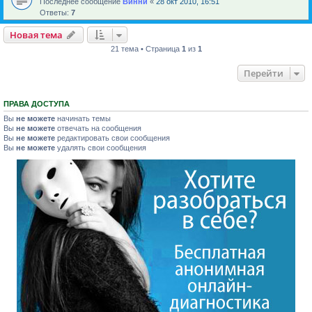
Последнее сообщение
Винни
«
28 окт 2010, 16:51
Ответы:
7
Новая тема
21 тема • Страница
1
из
1
Перейти
ПРАВА ДОСТУПА
Вы
не можете
начинать темы
Вы
не можете
отвечать на сообщения
Вы
не можете
редактировать свои сообщения
Вы
не можете
удалять свои сообщения