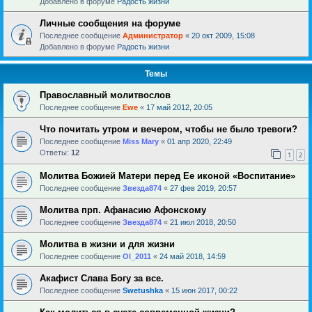
Добавлено в форуме
Радость жизни
Личные сообщения на форуме
Последнее сообщение
Администратор
«
20 окт 2009, 15:08
Добавлено в форуме
Радость жизни
Темы
Православный молитвослов
Последнее сообщение
Ewe
«
17 май 2012, 20:05
Что почитать утром и вечером, чтобы не было тревоги?
Последнее сообщение
Miss Mary
«
01 апр 2020, 22:49
Ответы:
12
1
2
Молитва Божией Матери перед Ее иконой «Воспитание»
Последнее сообщение
Звезда874
«
27 фев 2019, 20:57
Молитва прп. Афанасию Афонскому
Последнее сообщение
Звезда874
«
21 июл 2018, 20:50
Молитва в жизни и для жизни
Последнее сообщение
Ol_2011
«
24 май 2018, 14:59
Акафист Слава Богу за все.
Последнее сообщение
Swetushka
«
15 июн 2017, 00:22