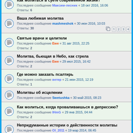
Как молиться в суете современной жизни?
Последнее сообщение
Максим-лесник
«
18 окт 2016, 16:06
Ответы:
6
Ваша любимая молитва
Последнее сообщение
mashmeshok
«
30 июн 2016, 10:03
Ответы:
30
1
2
3
4
Святые врачи и целители
Последнее сообщение
Ewe
«
31 авг 2015, 22:25
Ответы:
2
Молитва, бьющая в Небо, как стрела
Последнее сообщение
Ewe
«
29 июл 2015, 16:42
Ответы:
2
Где можно заказать псалтирь
Последнее сообщение
ветер
«
21 июн 2015, 12:19
Ответы:
1
Молитвы об исцелении
Последнее сообщение
Swetushka
«
30 май 2015, 08:23
Как молиться, когда проваливаешься в депрессию?
Последнее сообщение
IHmG
«
29 янв 2015, 04:44
Ответы:
2
Непридуманные истории о действенности молитвы
Последнее сообщение
Ol_2011
«
19 мар 2014, 06:45