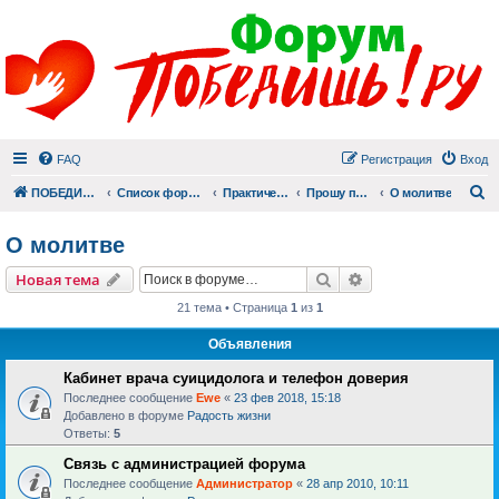
FAQ
Регистрация
Вход
П
ПОБЕДИШЬ.РУ
Список форумов
Практический раздел
Прошу помолиться
О молитве
О молитве
Поиск
Расширенный пои
Новая тема
21 тема • Страница
1
из
1
Объявления
Кабинет врача суицидолога и телефон доверия
Последнее сообщение
Ewe
«
23 фев 2018, 15:18
Добавлено в форуме
Радость жизни
Ответы:
5
Связь с администрацией форума
Последнее сообщение
Администратор
«
28 апр 2010, 10:11