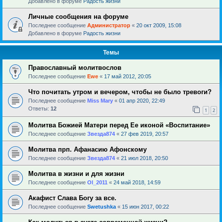
Добавлено в форуме
Радость жизни
Личные сообщения на форуме
Последнее сообщение
Администратор
«
20 окт 2009, 15:08
Добавлено в форуме
Радость жизни
Темы
Православный молитвослов
Последнее сообщение
Ewe
«
17 май 2012, 20:05
Что почитать утром и вечером, чтобы не было тревоги?
Последнее сообщение
Miss Mary
«
01 апр 2020, 22:49
Ответы:
12
1
2
Молитва Божией Матери перед Ее иконой «Воспитание»
Последнее сообщение
Звезда874
«
27 фев 2019, 20:57
Молитва прп. Афанасию Афонскому
Последнее сообщение
Звезда874
«
21 июл 2018, 20:50
Молитва в жизни и для жизни
Последнее сообщение
Ol_2011
«
24 май 2018, 14:59
Акафист Слава Богу за все.
Последнее сообщение
Swetushka
«
15 июн 2017, 00:22