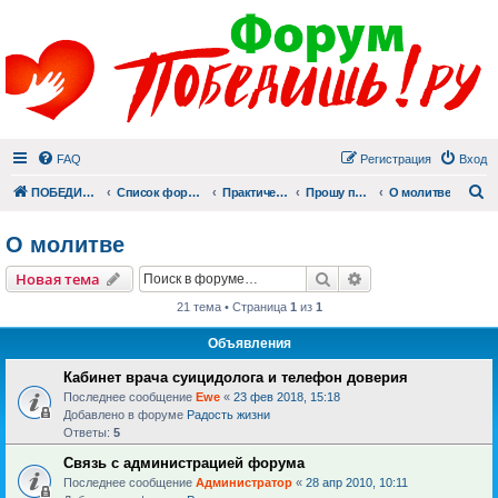
FAQ
Регистрация
Вход
П
ПОБЕДИШЬ.РУ
Список форумов
Практический раздел
Прошу помолиться
О молитве
О молитве
Поиск
Расширенный пои
Новая тема
21 тема • Страница
1
из
1
Объявления
Кабинет врача суицидолога и телефон доверия
Последнее сообщение
Ewe
«
23 фев 2018, 15:18
Добавлено в форуме
Радость жизни
Ответы:
5
Связь с администрацией форума
Последнее сообщение
Администратор
«
28 апр 2010, 10:11