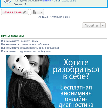
Последнее сообщение
Винни
«
28 окт 2010, 16:51
Ответы:
7
Новая тема
21 тема • Страница
1
из
1
Перейти
ПРАВА ДОСТУПА
Вы
не можете
начинать темы
Вы
не можете
отвечать на сообщения
Вы
не можете
редактировать свои сообщения
Вы
не можете
удалять свои сообщения