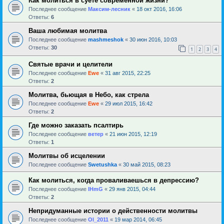
Как молиться в суете современной жизни?
Последнее сообщение
Максим-лесник
«
18 окт 2016, 16:06
Ответы:
6
Ваша любимая молитва
Последнее сообщение
mashmeshok
«
30 июн 2016, 10:03
Ответы:
30
1
2
3
4
Святые врачи и целители
Последнее сообщение
Ewe
«
31 авг 2015, 22:25
Ответы:
2
Молитва, бьющая в Небо, как стрела
Последнее сообщение
Ewe
«
29 июл 2015, 16:42
Ответы:
2
Где можно заказать псалтирь
Последнее сообщение
ветер
«
21 июн 2015, 12:19
Ответы:
1
Молитвы об исцелении
Последнее сообщение
Swetushka
«
30 май 2015, 08:23
Как молиться, когда проваливаешься в депрессию?
Последнее сообщение
IHmG
«
29 янв 2015, 04:44
Ответы:
2
Непридуманные истории о действенности молитвы
Последнее сообщение
Ol_2011
«
19 мар 2014, 06:45