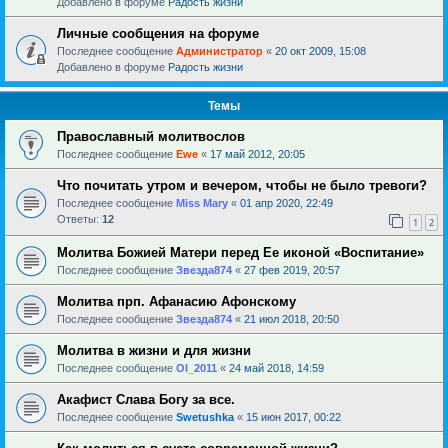
Добавлено в форуме
Радость жизни
Личные сообщения на форуме
Последнее сообщение
Администратор
«
20 окт 2009, 15:08
Добавлено в форуме
Радость жизни
Темы
Православный молитвослов
Последнее сообщение
Ewe
«
17 май 2012, 20:05
Что почитать утром и вечером, чтобы не было тревоги?
Последнее сообщение
Miss Mary
«
01 апр 2020, 22:49
Ответы:
12
1
2
Молитва Божией Матери перед Ее иконой «Воспитание»
Последнее сообщение
Звезда874
«
27 фев 2019, 20:57
Молитва прп. Афанасию Афонскому
Последнее сообщение
Звезда874
«
21 июл 2018, 20:50
Молитва в жизни и для жизни
Последнее сообщение
Ol_2011
«
24 май 2018, 14:59
Акафист Слава Богу за все.
Последнее сообщение
Swetushka
«
15 июн 2017, 00:22