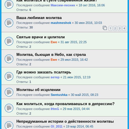
Как молиться в суете современной жизни?
Последнее сообщение
Максим-лесник
«
18 окт 2016, 16:06
Ответы:
6
Ваша любимая молитва
Последнее сообщение
mashmeshok
«
30 июн 2016, 10:03
Ответы:
30
1
2
3
4
Святые врачи и целители
Последнее сообщение
Ewe
«
31 авг 2015, 22:25
Ответы:
2
Молитва, бьющая в Небо, как стрела
Последнее сообщение
Ewe
«
29 июл 2015, 16:42
Ответы:
2
Где можно заказать псалтирь
Последнее сообщение
ветер
«
21 июн 2015, 12:19
Ответы:
1
Молитвы об исцелении
Последнее сообщение
Swetushka
«
30 май 2015, 08:23
Как молиться, когда проваливаешься в депрессию?
Последнее сообщение
IHmG
«
29 янв 2015, 04:44
Ответы:
2
Непридуманные истории о действенности молитвы
Последнее сообщение
Ol_2011
«
19 мар 2014, 06:45