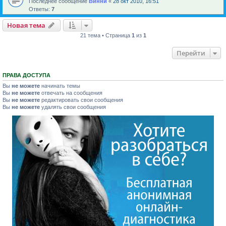
Последнее сообщение
Винни
«
28 окт 2010, 16:51
Ответы:
7
Новая тема
21 тема • Страница
1
из
1
Перейти
ПРАВА ДОСТУПА
Вы
не можете
начинать темы
Вы
не можете
отвечать на сообщения
Вы
не можете
редактировать свои сообщения
Вы
не можете
удалять свои сообщения