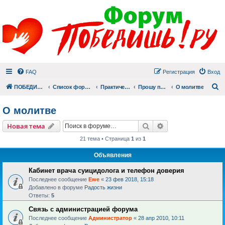
FAQ
Регистрация
Вход
П
ПОБЕДИШЬ.РУ
Список форумов
Практический раздел
Прошу помолиться
О молитве
О молитве
Поиск
Расширенный пои
Новая тема
21 тема • Страница
1
из
1
Объявления
Кабинет врача суицидолога и телефон доверия
Последнее сообщение
Ewe
«
23 фев 2018, 15:18
Добавлено в форуме
Радость жизни
Ответы:
5
Связь с администрацией форума
Последнее сообщение
Администратор
«
28 апр 2010, 10:11