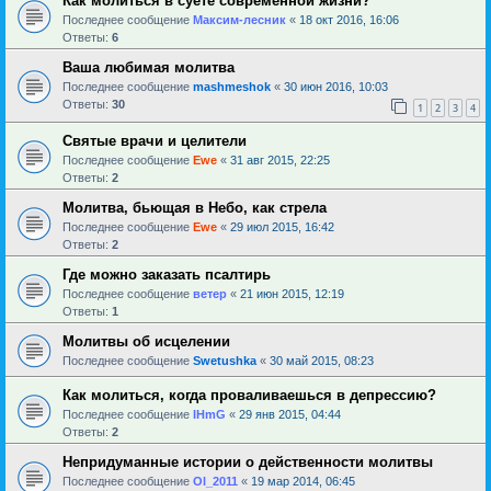
Как молиться в суете современной жизни?
Последнее сообщение
Максим-лесник
«
18 окт 2016, 16:06
Ответы:
6
Ваша любимая молитва
Последнее сообщение
mashmeshok
«
30 июн 2016, 10:03
Ответы:
30
1
2
3
4
Святые врачи и целители
Последнее сообщение
Ewe
«
31 авг 2015, 22:25
Ответы:
2
Молитва, бьющая в Небо, как стрела
Последнее сообщение
Ewe
«
29 июл 2015, 16:42
Ответы:
2
Где можно заказать псалтирь
Последнее сообщение
ветер
«
21 июн 2015, 12:19
Ответы:
1
Молитвы об исцелении
Последнее сообщение
Swetushka
«
30 май 2015, 08:23
Как молиться, когда проваливаешься в депрессию?
Последнее сообщение
IHmG
«
29 янв 2015, 04:44
Ответы:
2
Непридуманные истории о действенности молитвы
Последнее сообщение
Ol_2011
«
19 мар 2014, 06:45