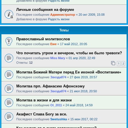
Добавлено в форуме
Радость жизни
Личные сообщения на форуме
Последнее сообщение
Администратор
«
20 окт 2009, 15:08
Добавлено в форуме
Радость жизни
Темы
Православный молитвослов
Последнее сообщение
Ewe
«
17 май 2012, 20:05
Что почитать утром и вечером, чтобы не было тревоги?
Последнее сообщение
Miss Mary
«
01 апр 2020, 22:49
Ответы:
12
1
2
Молитва Божией Матери перед Ее иконой «Воспитание»
Последнее сообщение
Звезда874
«
27 фев 2019, 20:57
Молитва прп. Афанасию Афонскому
Последнее сообщение
Звезда874
«
21 июл 2018, 20:50
Молитва в жизни и для жизни
Последнее сообщение
Ol_2011
«
24 май 2018, 14:59
Акафист Слава Богу за все.
Последнее сообщение
Swetushka
«
15 июн 2017, 00:22