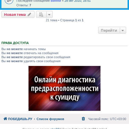
Последнее сообщение
Винни
«
28 окт 2010, 16:51
Ответы:
7
Новая тема
21 тема • Страница
1
из
1
Перейти
ПРАВА ДОСТУПА
Вы
не можете
начинать темы
Вы
не можете
отвечать на сообщения
Вы
не можете
редактировать свои сообщения
Вы
не можете
удалять свои сообщения
ПОБЕДИШЬ.РУ
Список форумов
Часовой пояс:
UTC+03:00