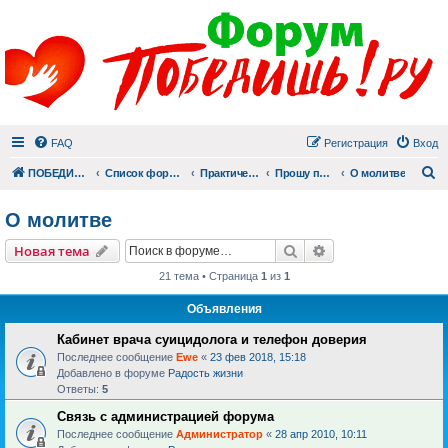
FAQ
Регистрация
Вход
П
ПОБЕДИШЬ.РУ
Список форумов
Практический раздел
Прошу помолиться
О молитве
О молитве
Поиск
Расширенный пои
Новая тема
21 тема • Страница
1
из
1
Объявления
Кабинет врача суицидолога и телефон доверия
Последнее сообщение
Ewe
«
23 фев 2018, 15:18
Добавлено в форуме
Радость жизни
Ответы:
5
Связь с администрацией форума
Последнее сообщение
Администратор
«
28 апр 2010, 10:11