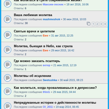
Как молиться в суете современной жизни?
Последнее сообщение
Максим-лесник
«
18 окт 2016, 16:06
Ответы:
6
Ваша любимая молитва
Последнее сообщение
mashmeshok
«
30 июн 2016, 10:03
Ответы:
30
1
2
3
4
Святые врачи и целители
Последнее сообщение
Ewe
«
31 авг 2015, 22:25
Ответы:
2
Молитва, бьющая в Небо, как стрела
Последнее сообщение
Ewe
«
29 июл 2015, 16:42
Ответы:
2
Где можно заказать псалтирь
Последнее сообщение
ветер
«
21 июн 2015, 12:19
Ответы:
1
Молитвы об исцелении
Последнее сообщение
Swetushka
«
30 май 2015, 08:23
Как молиться, когда проваливаешься в депрессию?
Последнее сообщение
IHmG
«
29 янв 2015, 04:44
Ответы:
2
Непридуманные истории о действенности молитвы
Последнее сообщение
Ol_2011
«
19 мар 2014, 06:45