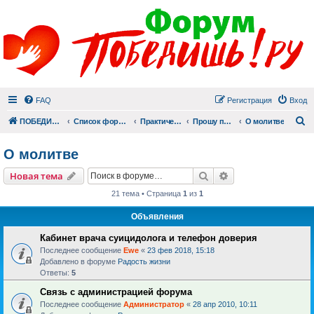
FAQ
Регистрация
Вход
П
ПОБЕДИШЬ.РУ
Список форумов
Практический раздел
Прошу помолиться
О молитве
О молитве
Поиск
Расширенный пои
Новая тема
21 тема • Страница
1
из
1
Объявления
Кабинет врача суицидолога и телефон доверия
Последнее сообщение
Ewe
«
23 фев 2018, 15:18
Добавлено в форуме
Радость жизни
Ответы:
5
Связь с администрацией форума
Последнее сообщение
Администратор
«
28 апр 2010, 10:11