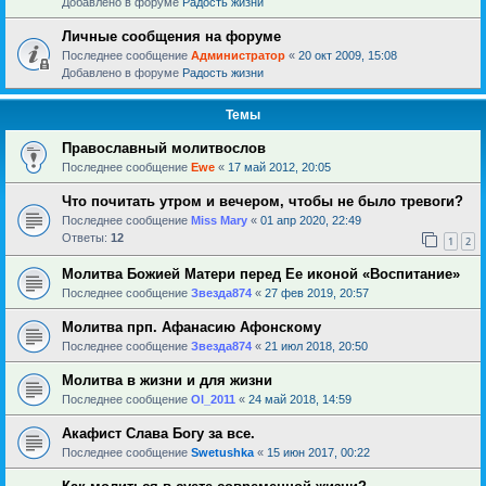
Добавлено в форуме
Радость жизни
Личные сообщения на форуме
Последнее сообщение
Администратор
«
20 окт 2009, 15:08
Добавлено в форуме
Радость жизни
Темы
Православный молитвослов
Последнее сообщение
Ewe
«
17 май 2012, 20:05
Что почитать утром и вечером, чтобы не было тревоги?
Последнее сообщение
Miss Mary
«
01 апр 2020, 22:49
Ответы:
12
1
2
Молитва Божией Матери перед Ее иконой «Воспитание»
Последнее сообщение
Звезда874
«
27 фев 2019, 20:57
Молитва прп. Афанасию Афонскому
Последнее сообщение
Звезда874
«
21 июл 2018, 20:50
Молитва в жизни и для жизни
Последнее сообщение
Ol_2011
«
24 май 2018, 14:59
Акафист Слава Богу за все.
Последнее сообщение
Swetushka
«
15 июн 2017, 00:22