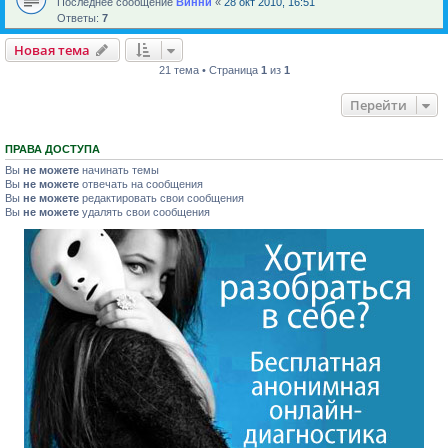
Последнее сообщение
Винни
«
28 окт 2010, 16:51
Ответы:
7
Новая тема
21 тема • Страница
1
из
1
Перейти
ПРАВА ДОСТУПА
Вы
не можете
начинать темы
Вы
не можете
отвечать на сообщения
Вы
не можете
редактировать свои сообщения
Вы
не можете
удалять свои сообщения