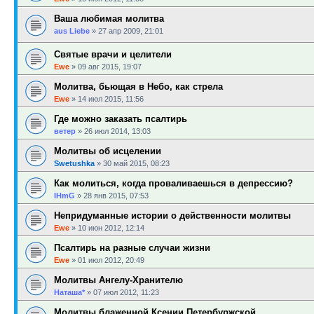
Ваша любимая молитва
aus Liebe
»
27 апр 2009, 21:01
Святые врачи и целители
Ewe
»
09 авг 2015, 19:07
Молитва, бьющая в Небо, как стрела
Ewe
»
14 июл 2015, 11:56
Где можно заказать псалтирь
ветер
»
26 июл 2014, 13:03
Молитвы об исцелении
Swetushka
»
30 май 2015, 08:23
Как молиться, когда проваливаешься в депрессию?
IHmG
»
28 янв 2015, 07:53
Непридуманные истории о действенности молитвы
Ewe
»
10 июн 2012, 12:14
Псалтирь на разные случаи жизни
Ewe
»
01 июл 2012, 20:49
Молитвы Ангелу-Хранителю
Наташа*
»
07 июл 2012, 11:23
Молитвы блаженной Ксении Петербуржской