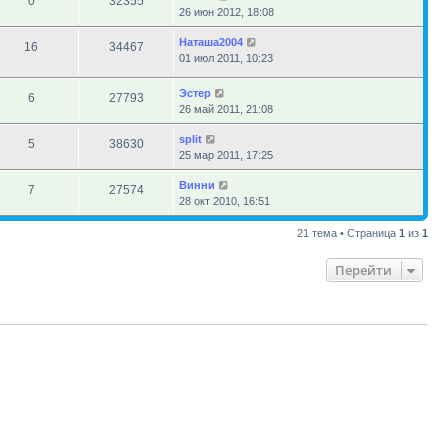
0
32355
26 июн 2012, 18:08
Наташа2004
16
34467
01 июл 2011, 10:23
Эстер
6
27793
26 май 2011, 21:08
sрlit
5
38630
25 мар 2011, 17:25
Винни
7
27574
28 окт 2010, 16:51
21 тема • Страница
1
из
1
Перейти