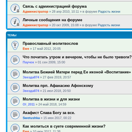
Связь с администрацией форума
Администратор
»
28 апр 2010, 10:11
» в форуме
Радость жизни
Личные сообщения на форуме
Администратор
»
20 окт 2009, 15:08
» в форуме
Радость жизни
ТЕМЫ
Православный молитвослов
Ewe
»
17 май 2012, 20:05
Что почитать утром и вечером, чтобы не было тревоги?
Паучок
»
01 сен 2009, 15:00
Молитва Божией Матери перед Ее иконой «Воспитание»
Звезда874
»
27 фев 2019, 20:57
Молитва прп. Афанасию Афонскому
Звезда874
»
21 июл 2018, 20:50
Молитва в жизни и для жизни
Ol_2011
»
24 май 2018, 14:59
Акафист Слава Богу за все.
Swetushka
»
15 июн 2017, 00:22
Как молиться в суете современной жизни?
Ewe
»
10 июн 2012, 11:38