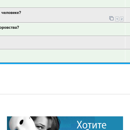
 человеке?
1
2
оровства?