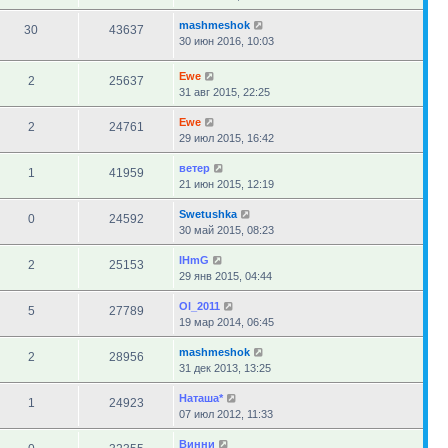
mashmeshok
30
43637
30 июн 2016, 10:03
Ewe
2
25637
31 авг 2015, 22:25
Ewe
2
24761
29 июл 2015, 16:42
ветер
1
41959
21 июн 2015, 12:19
Swetushka
0
24592
30 май 2015, 08:23
IHmG
2
25153
29 янв 2015, 04:44
Ol_2011
5
27789
19 мар 2014, 06:45
mashmeshok
2
28956
31 дек 2013, 13:25
Наташа*
1
24923
07 июл 2012, 11:33
Винни