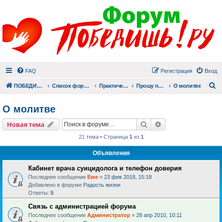
FAQ
Регистрация
Вход
П
ПОБЕДИШЬ.РУ
Список форумов
Практический раздел
Прошу помолиться
О молитве
О молитве
Поиск
Расширенный пои
Новая тема
21 тема • Страница
1
из
1
Объявления
Кабинет врача суицидолога и телефон доверия
Последнее сообщение
Ewe
«
23 фев 2018, 15:18
Добавлено в форуме
Радость жизни
Ответы:
5
Связь с администрацией форума
Последнее сообщение
Администратор
«
28 апр 2010, 10:11