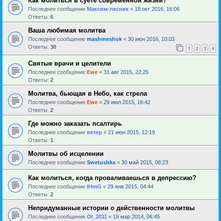
Как молиться в суете современной жизни?
Последнее сообщение
Максим-лесник
«
18 окт 2016, 16:06
Ответы:
6
Ваша любимая молитва
Последнее сообщение
mashmeshok
«
30 июн 2016, 10:03
Ответы:
30
1
2
3
4
Святые врачи и целители
Последнее сообщение
Ewe
«
31 авг 2015, 22:25
Ответы:
2
Молитва, бьющая в Небо, как стрела
Последнее сообщение
Ewe
«
29 июл 2015, 16:42
Ответы:
2
Где можно заказать псалтирь
Последнее сообщение
ветер
«
21 июн 2015, 12:19
Ответы:
1
Молитвы об исцелении
Последнее сообщение
Swetushka
«
30 май 2015, 08:23
Как молиться, когда проваливаешься в депрессию?
Последнее сообщение
IHmG
«
29 янв 2015, 04:44
Ответы:
2
Непридуманные истории о действенности молитвы
Последнее сообщение
Ol_2011
«
19 мар 2014, 06:45