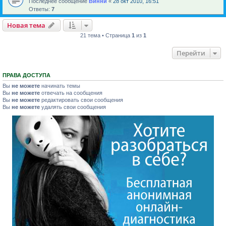
Последнее сообщение
Винни
«
28 окт 2010, 16:51
Ответы:
7
Новая тема
21 тема • Страница
1
из
1
Перейти
ПРАВА ДОСТУПА
Вы
не можете
начинать темы
Вы
не можете
отвечать на сообщения
Вы
не можете
редактировать свои сообщения
Вы
не можете
удалять свои сообщения