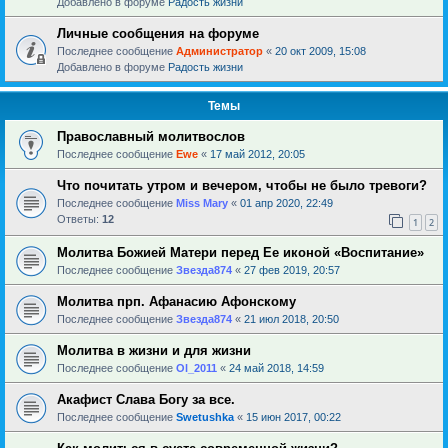
Добавлено в форуме
Радость жизни
Личные сообщения на форуме
Последнее сообщение
Администратор
«
20 окт 2009, 15:08
Добавлено в форуме
Радость жизни
Темы
Православный молитвослов
Последнее сообщение
Ewe
«
17 май 2012, 20:05
Что почитать утром и вечером, чтобы не было тревоги?
Последнее сообщение
Miss Mary
«
01 апр 2020, 22:49
Ответы:
12
1
2
Молитва Божией Матери перед Ее иконой «Воспитание»
Последнее сообщение
Звезда874
«
27 фев 2019, 20:57
Молитва прп. Афанасию Афонскому
Последнее сообщение
Звезда874
«
21 июл 2018, 20:50
Молитва в жизни и для жизни
Последнее сообщение
Ol_2011
«
24 май 2018, 14:59
Акафист Слава Богу за все.
Последнее сообщение
Swetushka
«
15 июн 2017, 00:22