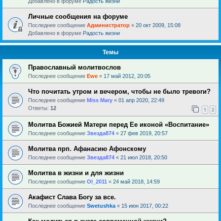
Добавлено в форуме
Радость жизни
Личные сообщения на форуме
Последнее сообщение
Администратор
«
20 окт 2009, 15:08
Добавлено в форуме
Радость жизни
Темы
Православный молитвослов
Последнее сообщение
Ewe
«
17 май 2012, 20:05
Что почитать утром и вечером, чтобы не было тревоги?
Последнее сообщение
Miss Mary
«
01 апр 2020, 22:49
Ответы:
12
1
2
Молитва Божией Матери перед Ее иконой «Воспитание»
Последнее сообщение
Звезда874
«
27 фев 2019, 20:57
Молитва прп. Афанасию Афонскому
Последнее сообщение
Звезда874
«
21 июл 2018, 20:50
Молитва в жизни и для жизни
Последнее сообщение
Ol_2011
«
24 май 2018, 14:59
Акафист Слава Богу за все.
Последнее сообщение
Swetushka
«
15 июн 2017, 00:22