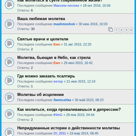
Как молиться в суете современной жизни?
Последнее сообщение
Максим-лесник
«
18 окт 2016, 16:06
Ответы:
6
Ваша любимая молитва
Последнее сообщение
mashmeshok
«
30 июн 2016, 10:03
Ответы:
30
1
2
3
4
Святые врачи и целители
Последнее сообщение
Ewe
«
31 авг 2015, 22:25
Ответы:
2
Молитва, бьющая в Небо, как стрела
Последнее сообщение
Ewe
«
29 июл 2015, 16:42
Ответы:
2
Где можно заказать псалтирь
Последнее сообщение
ветер
«
21 июн 2015, 12:19
Ответы:
1
Молитвы об исцелении
Последнее сообщение
Swetushka
«
30 май 2015, 08:23
Как молиться, когда проваливаешься в депрессию?
Последнее сообщение
IHmG
«
29 янв 2015, 04:44
Ответы:
2
Непридуманные истории о действенности молитвы
Последнее сообщение
Ol_2011
«
19 мар 2014, 06:45