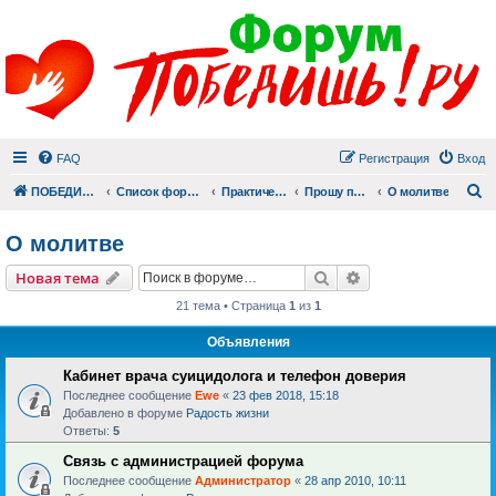
FAQ
Регистрация
Вход
П
ПОБЕДИШЬ.РУ
Список форумов
Практический раздел
Прошу помолиться
О молитве
О молитве
Поиск
Расширенный пои
Новая тема
21 тема • Страница
1
из
1
Объявления
Кабинет врача суицидолога и телефон доверия
Последнее сообщение
Ewe
«
23 фев 2018, 15:18
Добавлено в форуме
Радость жизни
Ответы:
5
Связь с администрацией форума
Последнее сообщение
Администратор
«
28 апр 2010, 10:11