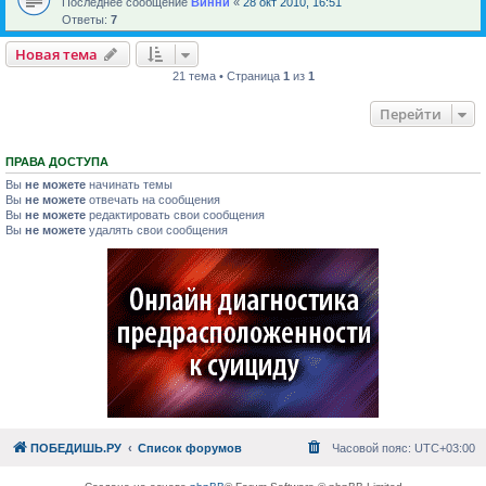
Последнее сообщение
Винни
«
28 окт 2010, 16:51
Ответы:
7
Новая тема
21 тема • Страница
1
из
1
Перейти
ПРАВА ДОСТУПА
Вы
не можете
начинать темы
Вы
не можете
отвечать на сообщения
Вы
не можете
редактировать свои сообщения
Вы
не можете
удалять свои сообщения
ПОБЕДИШЬ.РУ
Список форумов
Часовой пояс:
UTC+03:00