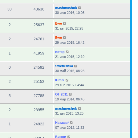
mashmeshok
30
43636
30 июн 2016, 10:03
Ewe
2
25637
31 авг 2015, 22:25
Ewe
2
24761
29 июл 2015, 16:42
ветер
1
41959
21 июн 2015, 12:19
Swetushka
0
24592
30 май 2015, 08:23
IHmG
2
25152
29 янв 2015, 04:44
Ol_2011
5
27788
19 мар 2014, 06:45
mashmeshok
2
28955
31 дек 2013, 13:25
Наташа*
1
24922
07 июл 2012, 11:33
Винни