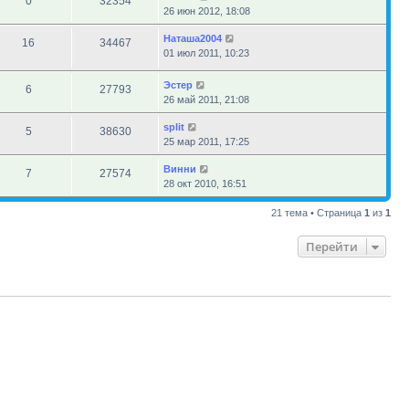
0
32354
26 июн 2012, 18:08
Наташа2004
16
34467
01 июл 2011, 10:23
Эстер
6
27793
26 май 2011, 21:08
sрlit
5
38630
25 мар 2011, 17:25
Винни
7
27574
28 окт 2010, 16:51
21 тема • Страница
1
из
1
Перейти