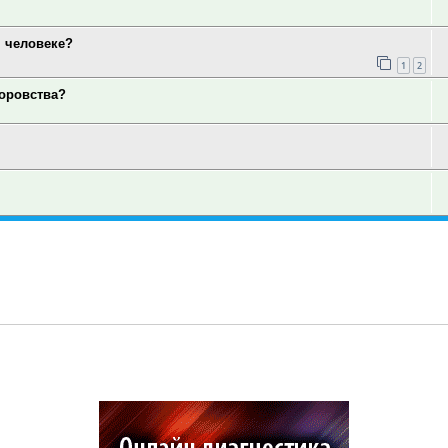
 человеке?
1
2
оровства?