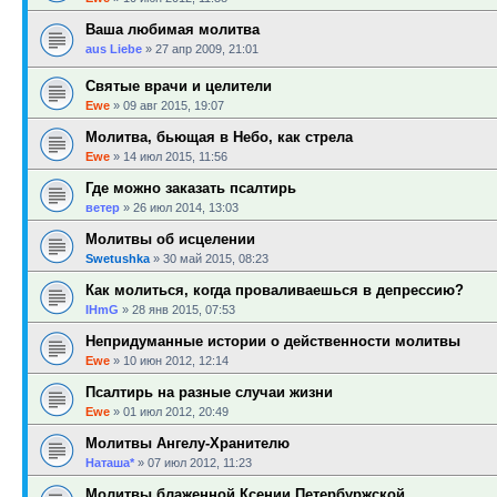
Ваша любимая молитва
aus Liebe
»
27 апр 2009, 21:01
Святые врачи и целители
Ewe
»
09 авг 2015, 19:07
Молитва, бьющая в Небо, как стрела
Ewe
»
14 июл 2015, 11:56
Где можно заказать псалтирь
ветер
»
26 июл 2014, 13:03
Молитвы об исцелении
Swetushka
»
30 май 2015, 08:23
Как молиться, когда проваливаешься в депрессию?
IHmG
»
28 янв 2015, 07:53
Непридуманные истории о действенности молитвы
Ewe
»
10 июн 2012, 12:14
Псалтирь на разные случаи жизни
Ewe
»
01 июл 2012, 20:49
Молитвы Ангелу-Хранителю
Наташа*
»
07 июл 2012, 11:23
Молитвы блаженной Ксении Петербуржской