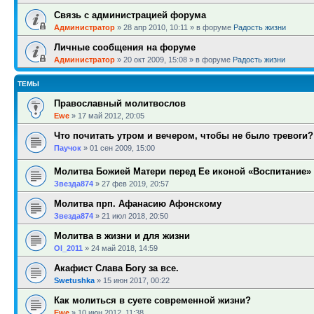
Связь с администрацией форума
Администратор
»
28 апр 2010, 10:11
» в форуме
Радость жизни
Личные сообщения на форуме
Администратор
»
20 окт 2009, 15:08
» в форуме
Радость жизни
ТЕМЫ
Православный молитвослов
Ewe
»
17 май 2012, 20:05
Что почитать утром и вечером, чтобы не было тревоги?
Паучок
»
01 сен 2009, 15:00
Молитва Божией Матери перед Ее иконой «Воспитание»
Звезда874
»
27 фев 2019, 20:57
Молитва прп. Афанасию Афонскому
Звезда874
»
21 июл 2018, 20:50
Молитва в жизни и для жизни
Ol_2011
»
24 май 2018, 14:59
Акафист Слава Богу за все.
Swetushka
»
15 июн 2017, 00:22
Как молиться в суете современной жизни?
Ewe
»
10 июн 2012, 11:38