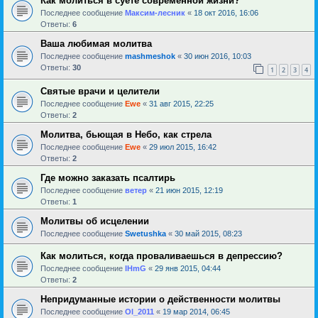
Как молиться в суете современной жизни?
Последнее сообщение
Максим-лесник
«
18 окт 2016, 16:06
Ответы:
6
Ваша любимая молитва
Последнее сообщение
mashmeshok
«
30 июн 2016, 10:03
Ответы:
30
1
2
3
4
Святые врачи и целители
Последнее сообщение
Ewe
«
31 авг 2015, 22:25
Ответы:
2
Молитва, бьющая в Небо, как стрела
Последнее сообщение
Ewe
«
29 июл 2015, 16:42
Ответы:
2
Где можно заказать псалтирь
Последнее сообщение
ветер
«
21 июн 2015, 12:19
Ответы:
1
Молитвы об исцелении
Последнее сообщение
Swetushka
«
30 май 2015, 08:23
Как молиться, когда проваливаешься в депрессию?
Последнее сообщение
IHmG
«
29 янв 2015, 04:44
Ответы:
2
Непридуманные истории о действенности молитвы
Последнее сообщение
Ol_2011
«
19 мар 2014, 06:45