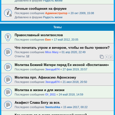
Добавлено в форуме
Радость жизни
Личные сообщения на форуме
Последнее сообщение
Администратор
«
20 окт 2009, 15:08
Добавлено в форуме
Радость жизни
Темы
Православный молитвослов
Последнее сообщение
Ewe
«
17 май 2012, 20:05
Что почитать утром и вечером, чтобы не было тревоги?
Последнее сообщение
Miss Mary
«
01 апр 2020, 22:49
Ответы:
12
1
2
Молитва Божией Матери перед Ее иконой «Воспитание»
Последнее сообщение
Звезда874
«
27 фев 2019, 20:57
Молитва прп. Афанасию Афонскому
Последнее сообщение
Звезда874
«
21 июл 2018, 20:50
Молитва в жизни и для жизни
Последнее сообщение
Ol_2011
«
24 май 2018, 14:59
Акафист Слава Богу за все.
Последнее сообщение
Swetushka
«
15 июн 2017, 00:22