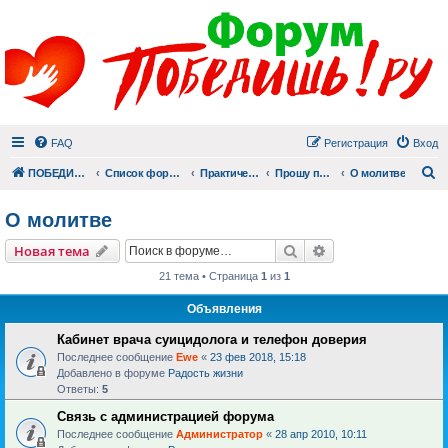
FAQ
Регистрация
Вход
П
ПОБЕДИШЬ.РУ
Список форумов
Практический раздел
Прошу помолиться
О молитве
О молитве
Поиск
Расширенный пои
Новая тема
21 тема • Страница
1
из
1
Объявления
Кабинет врача суицидолога и телефон доверия
Последнее сообщение
Ewe
«
23 фев 2018, 15:18
Добавлено в форуме
Радость жизни
Ответы:
5
Связь с администрацией форума
Последнее сообщение
Администратор
«
28 апр 2010, 10:11