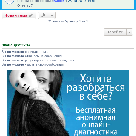
Последнее сообщение
Винни
«
28 окт 2010, 16:51
Ответы:
7
Новая тема
21 тема • Страница
1
из
1
Перейти
ПРАВА ДОСТУПА
Вы
не можете
начинать темы
Вы
не можете
отвечать на сообщения
Вы
не можете
редактировать свои сообщения
Вы
не можете
удалять свои сообщения