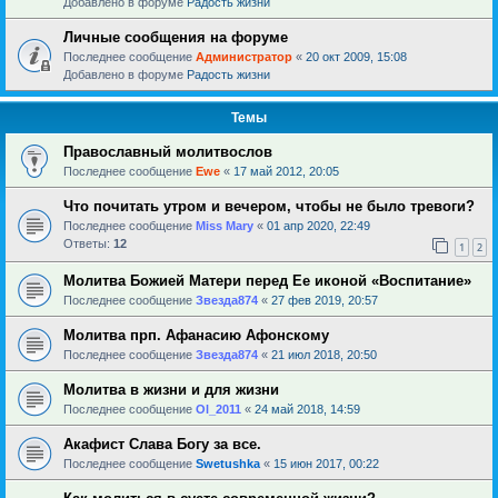
Добавлено в форуме
Радость жизни
Личные сообщения на форуме
Последнее сообщение
Администратор
«
20 окт 2009, 15:08
Добавлено в форуме
Радость жизни
Темы
Православный молитвослов
Последнее сообщение
Ewe
«
17 май 2012, 20:05
Что почитать утром и вечером, чтобы не было тревоги?
Последнее сообщение
Miss Mary
«
01 апр 2020, 22:49
Ответы:
12
1
2
Молитва Божией Матери перед Ее иконой «Воспитание»
Последнее сообщение
Звезда874
«
27 фев 2019, 20:57
Молитва прп. Афанасию Афонскому
Последнее сообщение
Звезда874
«
21 июл 2018, 20:50
Молитва в жизни и для жизни
Последнее сообщение
Ol_2011
«
24 май 2018, 14:59
Акафист Слава Богу за все.
Последнее сообщение
Swetushka
«
15 июн 2017, 00:22