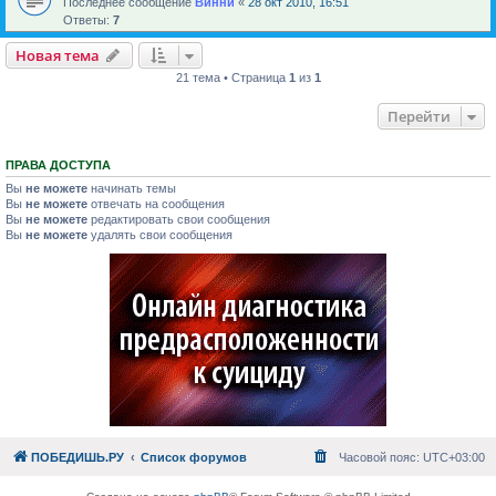
Последнее сообщение
Винни
«
28 окт 2010, 16:51
Ответы:
7
Новая тема
21 тема • Страница
1
из
1
Перейти
ПРАВА ДОСТУПА
Вы
не можете
начинать темы
Вы
не можете
отвечать на сообщения
Вы
не можете
редактировать свои сообщения
Вы
не можете
удалять свои сообщения
ПОБЕДИШЬ.РУ
Список форумов
Часовой пояс:
UTC+03:00