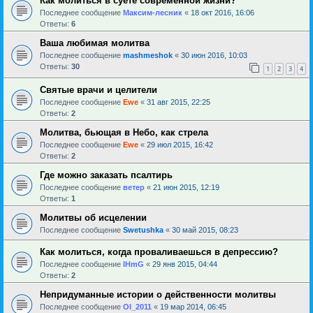
Как молиться в суете современной жизни?
Последнее сообщение
Максим-лесник
«
18 окт 2016, 16:06
Ответы:
6
Ваша любимая молитва
Последнее сообщение
mashmeshok
«
30 июн 2016, 10:03
Ответы:
30
1
2
3
4
Святые врачи и целители
Последнее сообщение
Ewe
«
31 авг 2015, 22:25
Ответы:
2
Молитва, бьющая в Небо, как стрела
Последнее сообщение
Ewe
«
29 июл 2015, 16:42
Ответы:
2
Где можно заказать псалтирь
Последнее сообщение
ветер
«
21 июн 2015, 12:19
Ответы:
1
Молитвы об исцелении
Последнее сообщение
Swetushka
«
30 май 2015, 08:23
Как молиться, когда проваливаешься в депрессию?
Последнее сообщение
IHmG
«
29 янв 2015, 04:44
Ответы:
2
Непридуманные истории о действенности молитвы
Последнее сообщение
Ol_2011
«
19 мар 2014, 06:45