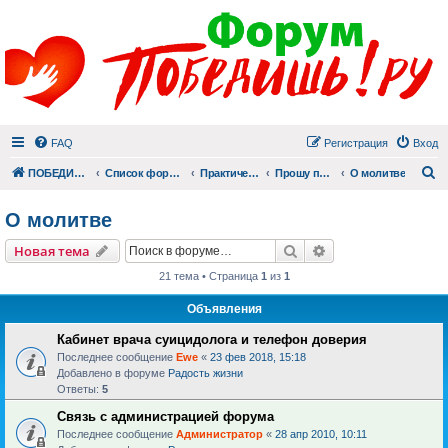
FAQ
Регистрация
Вход
П
ПОБЕДИШЬ.РУ
Список форумов
Практический раздел
Прошу помолиться
О молитве
О молитве
Поиск
Расширенный пои
Новая тема
21 тема • Страница
1
из
1
Объявления
Кабинет врача суицидолога и телефон доверия
Последнее сообщение
Ewe
«
23 фев 2018, 15:18
Добавлено в форуме
Радость жизни
Ответы:
5
Связь с администрацией форума
Последнее сообщение
Администратор
«
28 апр 2010, 10:11