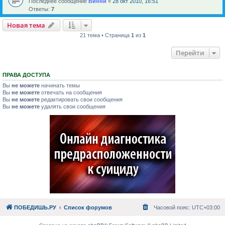
Последнее сообщение
Винни
«
28 окт 2010, 16:51
Ответы:
7
Новая тема
21 тема • Страница
1
из
1
Перейти
ПРАВА ДОСТУПА
Вы
не можете
начинать темы
Вы
не можете
отвечать на сообщения
Вы
не можете
редактировать свои сообщения
Вы
не можете
удалять свои сообщения
ПОБЕДИШЬ.РУ
Список форумов
Часовой пояс:
UTC+03:00