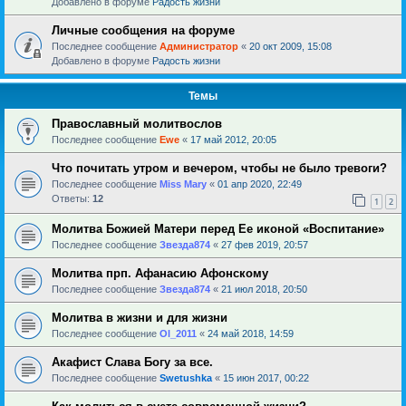
Добавлено в форуме
Радость жизни
Личные сообщения на форуме
Последнее сообщение
Администратор
«
20 окт 2009, 15:08
Добавлено в форуме
Радость жизни
Темы
Православный молитвослов
Последнее сообщение
Ewe
«
17 май 2012, 20:05
Что почитать утром и вечером, чтобы не было тревоги?
Последнее сообщение
Miss Mary
«
01 апр 2020, 22:49
Ответы:
12
1
2
Молитва Божией Матери перед Ее иконой «Воспитание»
Последнее сообщение
Звезда874
«
27 фев 2019, 20:57
Молитва прп. Афанасию Афонскому
Последнее сообщение
Звезда874
«
21 июл 2018, 20:50
Молитва в жизни и для жизни
Последнее сообщение
Ol_2011
«
24 май 2018, 14:59
Акафист Слава Богу за все.
Последнее сообщение
Swetushka
«
15 июн 2017, 00:22