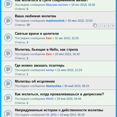
Как молиться в суете современной жизни?
Последнее сообщение
Максим-лесник
«
18 окт 2016, 16:06
Ответы:
6
Ваша любимая молитва
Последнее сообщение
mashmeshok
«
30 июн 2016, 10:03
Ответы:
30
1
2
3
4
Святые врачи и целители
Последнее сообщение
Ewe
«
31 авг 2015, 22:25
Ответы:
2
Молитва, бьющая в Небо, как стрела
Последнее сообщение
Ewe
«
29 июл 2015, 16:42
Ответы:
2
Где можно заказать псалтирь
Последнее сообщение
ветер
«
21 июн 2015, 12:19
Ответы:
1
Молитвы об исцелении
Последнее сообщение
Swetushka
«
30 май 2015, 08:23
Как молиться, когда проваливаешься в депрессию?
Последнее сообщение
IHmG
«
29 янв 2015, 04:44
Ответы:
2
Непридуманные истории о действенности молитвы
Последнее сообщение
Ol_2011
«
19 мар 2014, 06:45