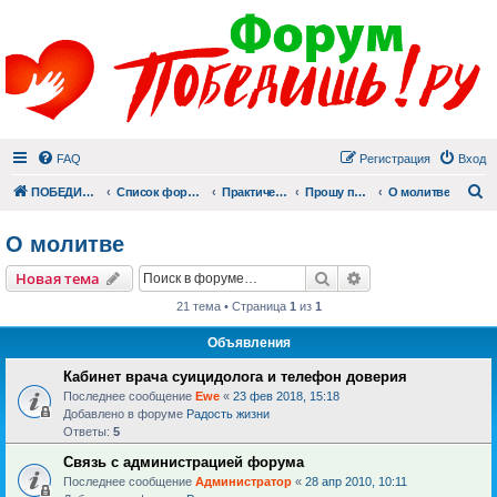
FAQ
Регистрация
Вход
П
ПОБЕДИШЬ.РУ
Список форумов
Практический раздел
Прошу помолиться
О молитве
О молитве
Поиск
Расширенный пои
Новая тема
21 тема • Страница
1
из
1
Объявления
Кабинет врача суицидолога и телефон доверия
Последнее сообщение
Ewe
«
23 фев 2018, 15:18
Добавлено в форуме
Радость жизни
Ответы:
5
Связь с администрацией форума
Последнее сообщение
Администратор
«
28 апр 2010, 10:11