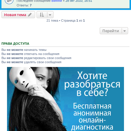
Последнее сообщение
Винни
«
28 окт 2010, 16:51
Ответы:
7
Новая тема
21 тема • Страница
1
из
1
Перейти
ПРАВА ДОСТУПА
Вы
не можете
начинать темы
Вы
не можете
отвечать на сообщения
Вы
не можете
редактировать свои сообщения
Вы
не можете
удалять свои сообщения