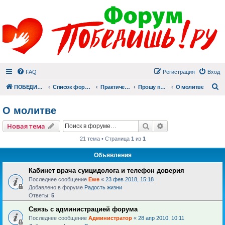
FAQ
Регистрация
Вход
П
ПОБЕДИШЬ.РУ
Список форумов
Практический раздел
Прошу помолиться
О молитве
О молитве
Поиск
Расширенный пои
Новая тема
21 тема • Страница
1
из
1
Объявления
Кабинет врача суицидолога и телефон доверия
Последнее сообщение
Ewe
«
23 фев 2018, 15:18
Добавлено в форуме
Радость жизни
Ответы:
5
Связь с администрацией форума
Последнее сообщение
Администратор
«
28 апр 2010, 10:11