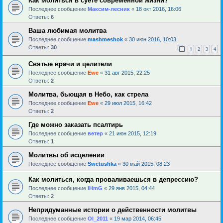
Как молиться в суете современной жизни?
Последнее сообщение
Максим-лесник
«
18 окт 2016, 16:06
Ответы:
6
Ваша любимая молитва
Последнее сообщение
mashmeshok
«
30 июн 2016, 10:03
Ответы:
30
1
2
3
4
Святые врачи и целители
Последнее сообщение
Ewe
«
31 авг 2015, 22:25
Ответы:
2
Молитва, бьющая в Небо, как стрела
Последнее сообщение
Ewe
«
29 июл 2015, 16:42
Ответы:
2
Где можно заказать псалтирь
Последнее сообщение
ветер
«
21 июн 2015, 12:19
Ответы:
1
Молитвы об исцелении
Последнее сообщение
Swetushka
«
30 май 2015, 08:23
Как молиться, когда проваливаешься в депрессию?
Последнее сообщение
IHmG
«
29 янв 2015, 04:44
Ответы:
2
Непридуманные истории о действенности молитвы
Последнее сообщение
Ol_2011
«
19 мар 2014, 06:45