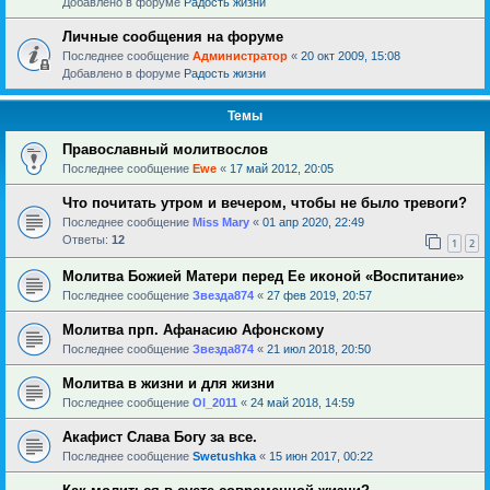
Добавлено в форуме
Радость жизни
Личные сообщения на форуме
Последнее сообщение
Администратор
«
20 окт 2009, 15:08
Добавлено в форуме
Радость жизни
Темы
Православный молитвослов
Последнее сообщение
Ewe
«
17 май 2012, 20:05
Что почитать утром и вечером, чтобы не было тревоги?
Последнее сообщение
Miss Mary
«
01 апр 2020, 22:49
Ответы:
12
1
2
Молитва Божией Матери перед Ее иконой «Воспитание»
Последнее сообщение
Звезда874
«
27 фев 2019, 20:57
Молитва прп. Афанасию Афонскому
Последнее сообщение
Звезда874
«
21 июл 2018, 20:50
Молитва в жизни и для жизни
Последнее сообщение
Ol_2011
«
24 май 2018, 14:59
Акафист Слава Богу за все.
Последнее сообщение
Swetushka
«
15 июн 2017, 00:22