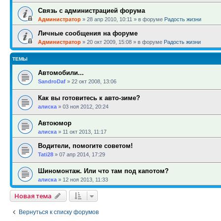
Связь с администрацией форума
Администратор
»
28 апр 2010, 10:11
» в форуме
Радость жизни
Личные сообщения на форуме
Администратор
»
20 окт 2009, 15:08
» в форуме
Радость жизни
ТЕМЫ
Автомобили...
SandroDaf
»
22 окт 2008, 13:06
Как вы готовитесь к авто-зиме?
алиска
»
03 ноя 2012, 20:24
Автоюмор
алиска
»
11 окт 2013, 11:17
Водители, помогите советом!
Tati28
»
07 апр 2014, 17:29
Шиномонтаж. Или что там под капотом?
алиска
»
12 ноя 2013, 11:33
Новая тема
Вернуться к списку форумов