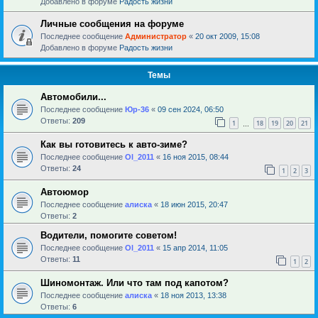
Добавлено в форуме
Радость жизни
Личные сообщения на форуме
Последнее сообщение
Администратор
«
20 окт 2009, 15:08
Добавлено в форуме
Радость жизни
Темы
Автомобили...
Последнее сообщение
Юр-36
«
09 сен 2024, 06:50
Ответы:
209
1
18
19
20
21
…
Как вы готовитесь к авто-зиме?
Последнее сообщение
Ol_2011
«
16 ноя 2015, 08:44
Ответы:
24
1
2
3
Автоюмор
Последнее сообщение
алиска
«
18 июн 2015, 20:47
Ответы:
2
Водители, помогите советом!
Последнее сообщение
Ol_2011
«
15 апр 2014, 11:05
Ответы:
11
1
2
Шиномонтаж. Или что там под капотом?
Последнее сообщение
алиска
«
18 ноя 2013, 13:38
Ответы:
6