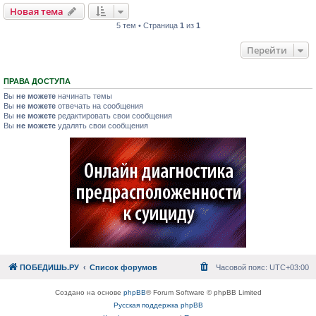
Новая тема
5 тем • Страница
1
из
1
Перейти
ПРАВА ДОСТУПА
Вы
не можете
начинать темы
Вы
не можете
отвечать на сообщения
Вы
не можете
редактировать свои сообщения
Вы
не можете
удалять свои сообщения
ПОБЕДИШЬ.РУ
Список форумов
Часовой пояс:
UTC+03:00
Создано на основе
phpBB
® Forum Software © phpBB Limited
Русская поддержка phpBB