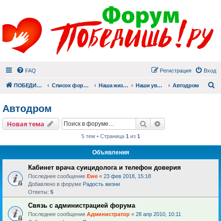
FAQ
Регистрация
Вход
П
ПОБЕДИШЬ.РУ
Список форумов
Наша жизнь (не всё же о суициде!)
Наши увлечения
Автодром
Автодром
Поиск
Расширенный пои
Новая тема
5 тем • Страница
1
из
1
Объявления
Кабинет врача суицидолога и телефон доверия
Последнее сообщение
Ewe
«
23 фев 2018, 15:18
Добавлено в форуме
Радость жизни
Ответы:
5
Связь с администрацией форума
Последнее сообщение
Администратор
«
28 апр 2010, 10:11