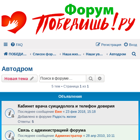
FAQ
Регистрация
Вход
П
ПОБЕДИШЬ.РУ
Список форумов
Наша жизнь (не всё же о суициде!)
Наши увлечения
Автодром
Автодром
Поиск
Расширенный пои
Новая тема
5 тем • Страница
1
из
1
Объявления
Кабинет врача суицидолога и телефон доверия
Последнее сообщение
Ewe
«
23 фев 2018, 15:18
Добавлено в форуме
Радость жизни
Ответы:
5
Связь с администрацией форума
Последнее сообщение
Администратор
«
28 апр 2010, 10:11