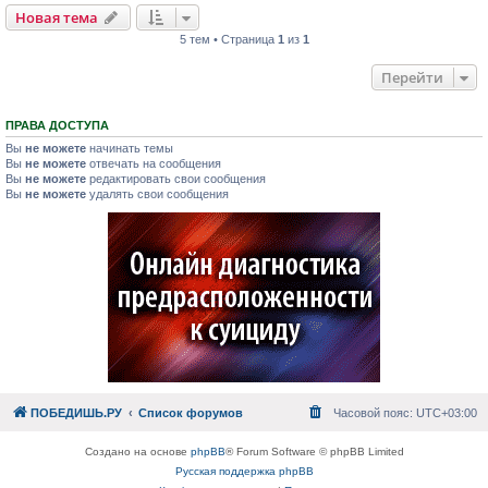
Новая тема
5 тем • Страница
1
из
1
Перейти
ПРАВА ДОСТУПА
Вы
не можете
начинать темы
Вы
не можете
отвечать на сообщения
Вы
не можете
редактировать свои сообщения
Вы
не можете
удалять свои сообщения
ПОБЕДИШЬ.РУ
Список форумов
Часовой пояс:
UTC+03:00
Создано на основе
phpBB
® Forum Software © phpBB Limited
Русская поддержка phpBB