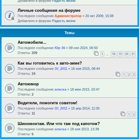
Добавлено в форуме
Радость жизни
Личные сообщения на форуме
Последнее сообщение
Администратор
«
20 окт 2009, 15:08
Добавлено в форуме
Радость жизни
Темы
Автомобили...
Последнее сообщение
Юр-36
«
09 сен 2024, 06:50
Ответы:
209
1
18
19
20
21
…
Как вы готовитесь к авто-зиме?
Последнее сообщение
Ol_2011
«
16 ноя 2015, 08:44
Ответы:
24
1
2
3
Автоюмор
Последнее сообщение
алиска
«
18 июн 2015, 20:47
Ответы:
2
Водители, помогите советом!
Последнее сообщение
Ol_2011
«
15 апр 2014, 11:05
Ответы:
11
1
2
Шиномонтаж. Или что там под капотом?
Последнее сообщение
алиска
«
18 ноя 2013, 13:38
Ответы:
6