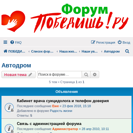
FAQ
Регистрация
Вход
П
ПОБЕДИШЬ.РУ
Список форумов
Наша жизнь (не всё же о суициде!)
Наши увлечения
Автодром
Автодром
Поиск
Расширенный пои
Новая тема
5 тем • Страница
1
из
1
Объявления
Кабинет врача суицидолога и телефон доверия
Последнее сообщение
Ewe
«
23 фев 2018, 15:18
Добавлено в форуме
Радость жизни
Ответы:
5
Связь с администрацией форума
Последнее сообщение
Администратор
«
28 апр 2010, 10:11