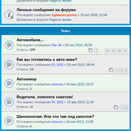
Добавлено в форуме
Радость жизни
Личные сообщения на форуме
Последнее сообщение
Администратор
«
20 окт 2009, 15:08
Добавлено в форуме
Радость жизни
Темы
Автомобили...
Последнее сообщение
Юр-36
«
09 сен 2024, 06:50
Ответы:
209
1
18
19
20
21
…
Как вы готовитесь к авто-зиме?
Последнее сообщение
Ol_2011
«
16 ноя 2015, 08:44
Ответы:
24
1
2
3
Автоюмор
Последнее сообщение
алиска
«
18 июн 2015, 20:47
Ответы:
2
Водители, помогите советом!
Последнее сообщение
Ol_2011
«
15 апр 2014, 11:05
Ответы:
11
1
2
Шиномонтаж. Или что там под капотом?
Последнее сообщение
алиска
«
18 ноя 2013, 13:38
Ответы:
6