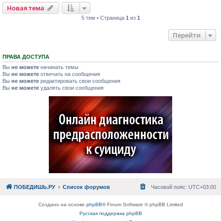
Новая тема
5 тем • Страница
1
из
1
Перейти
ПРАВА ДОСТУПА
Вы
не можете
начинать темы
Вы
не можете
отвечать на сообщения
Вы
не можете
редактировать свои сообщения
Вы
не можете
удалять свои сообщения
ПОБЕДИШЬ.РУ
Список форумов
Часовой пояс:
UTC+03:00
Создано на основе
phpBB
® Forum Software © phpBB Limited
Русская поддержка phpBB