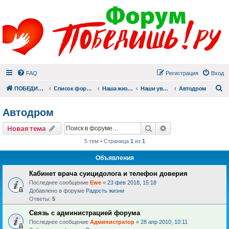
FAQ
Регистрация
Вход
П
ПОБЕДИШЬ.РУ
Список форумов
Наша жизнь (не всё же о суициде!)
Наши увлечения
Автодром
Автодром
Поиск
Расширенный пои
Новая тема
5 тем • Страница
1
из
1
Объявления
Кабинет врача суицидолога и телефон доверия
Последнее сообщение
Ewe
«
23 фев 2018, 15:18
Добавлено в форуме
Радость жизни
Ответы:
5
Связь с администрацией форума
Последнее сообщение
Администратор
«
28 апр 2010, 10:11