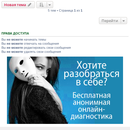
Новая тема
5 тем • Страница
1
из
1
Перейти
ПРАВА ДОСТУПА
Вы
не можете
начинать темы
Вы
не можете
отвечать на сообщения
Вы
не можете
редактировать свои сообщения
Вы
не можете
удалять свои сообщения