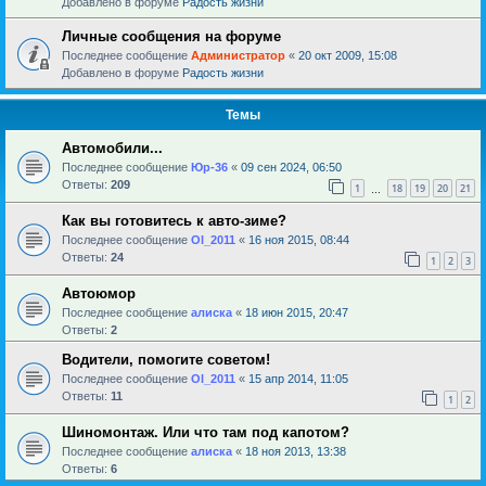
Добавлено в форуме
Радость жизни
Личные сообщения на форуме
Последнее сообщение
Администратор
«
20 окт 2009, 15:08
Добавлено в форуме
Радость жизни
Темы
Автомобили...
Последнее сообщение
Юр-36
«
09 сен 2024, 06:50
Ответы:
209
1
18
19
20
21
…
Как вы готовитесь к авто-зиме?
Последнее сообщение
Ol_2011
«
16 ноя 2015, 08:44
Ответы:
24
1
2
3
Автоюмор
Последнее сообщение
алиска
«
18 июн 2015, 20:47
Ответы:
2
Водители, помогите советом!
Последнее сообщение
Ol_2011
«
15 апр 2014, 11:05
Ответы:
11
1
2
Шиномонтаж. Или что там под капотом?
Последнее сообщение
алиска
«
18 ноя 2013, 13:38
Ответы:
6