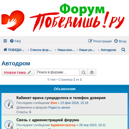
FAQ
Регистрация
Вход
П
ПОБЕДИШЬ.РУ
Список форумов
Наша жизнь (не всё же о суициде!)
Наши увлечения
Автодром
Автодром
Поиск
Расширенный пои
Новая тема
5 тем • Страница
1
из
1
Объявления
Кабинет врача суицидолога и телефон доверия
Последнее сообщение
Ewe
«
23 фев 2018, 15:18
Добавлено в форуме
Радость жизни
Ответы:
5
Связь с администрацией форума
Последнее сообщение
Администратор
«
28 апр 2010, 10:11