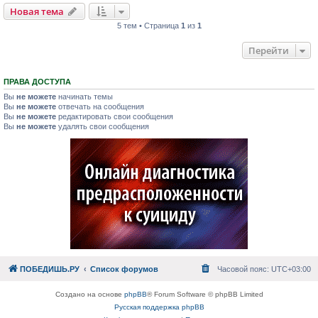
Новая тема
5 тем • Страница
1
из
1
Перейти
ПРАВА ДОСТУПА
Вы
не можете
начинать темы
Вы
не можете
отвечать на сообщения
Вы
не можете
редактировать свои сообщения
Вы
не можете
удалять свои сообщения
ПОБЕДИШЬ.РУ
Список форумов
Часовой пояс:
UTC+03:00
Создано на основе
phpBB
® Forum Software © phpBB Limited
Русская поддержка phpBB