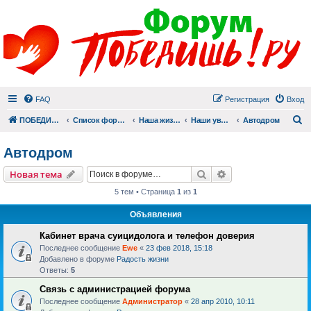
FAQ
Регистрация
Вход
П
ПОБЕДИШЬ.РУ
Список форумов
Наша жизнь (не всё же о суициде!)
Наши увлечения
Автодром
Автодром
Поиск
Расширенный пои
Новая тема
5 тем • Страница
1
из
1
Объявления
Кабинет врача суицидолога и телефон доверия
Последнее сообщение
Ewe
«
23 фев 2018, 15:18
Добавлено в форуме
Радость жизни
Ответы:
5
Связь с администрацией форума
Последнее сообщение
Администратор
«
28 апр 2010, 10:11