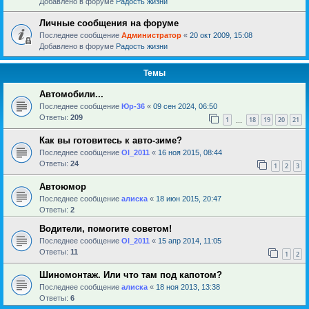
Добавлено в форуме
Радость жизни
Личные сообщения на форуме
Последнее сообщение
Администратор
«
20 окт 2009, 15:08
Добавлено в форуме
Радость жизни
Темы
Автомобили...
Последнее сообщение
Юр-36
«
09 сен 2024, 06:50
Ответы:
209
1
18
19
20
21
…
Как вы готовитесь к авто-зиме?
Последнее сообщение
Ol_2011
«
16 ноя 2015, 08:44
Ответы:
24
1
2
3
Автоюмор
Последнее сообщение
алиска
«
18 июн 2015, 20:47
Ответы:
2
Водители, помогите советом!
Последнее сообщение
Ol_2011
«
15 апр 2014, 11:05
Ответы:
11
1
2
Шиномонтаж. Или что там под капотом?
Последнее сообщение
алиска
«
18 ноя 2013, 13:38
Ответы:
6