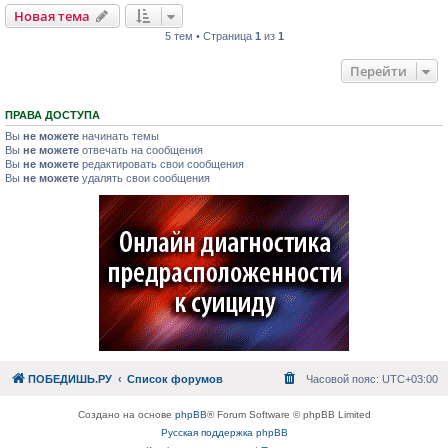
Новая тема
5 тем • Страница
1
из
1
Перейти
ПРАВА ДОСТУПА
Вы
не можете
начинать темы
Вы
не можете
отвечать на сообщения
Вы
не можете
редактировать свои сообщения
Вы
не можете
удалять свои сообщения
ПОБЕДИШЬ.РУ
Список форумов
Часовой пояс:
UTC+03:00
Создано на основе
phpBB
® Forum Software © phpBB Limited
Русская поддержка phpBB