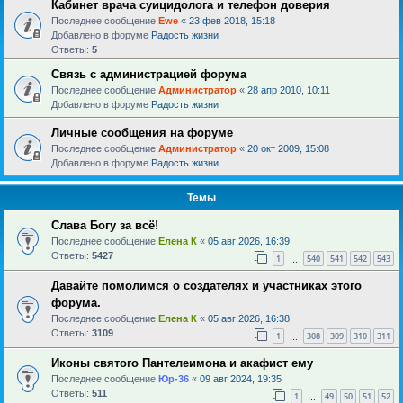
Кабинет врача суицидолога и телефон доверия
Последнее сообщение
Ewe
«
23 фев 2018, 15:18
Добавлено в форуме
Радость жизни
Ответы:
5
Связь с администрацией форума
Последнее сообщение
Администратор
«
28 апр 2010, 10:11
Добавлено в форуме
Радость жизни
Личные сообщения на форуме
Последнее сообщение
Администратор
«
20 окт 2009, 15:08
Добавлено в форуме
Радость жизни
Темы
Слава Богу за всё!
Последнее сообщение
Елена К
«
05 авг 2026, 16:39
Ответы:
5427
1
540
541
542
543
…
Давайте помолимся о создателях и участниках этого
форума.
Последнее сообщение
Елена К
«
05 авг 2026, 16:38
Ответы:
3109
1
308
309
310
311
…
Иконы святого Пантелеимона и акафист ему
Последнее сообщение
Юр-36
«
09 авг 2024, 19:35
Ответы:
511
1
49
50
51
52
…