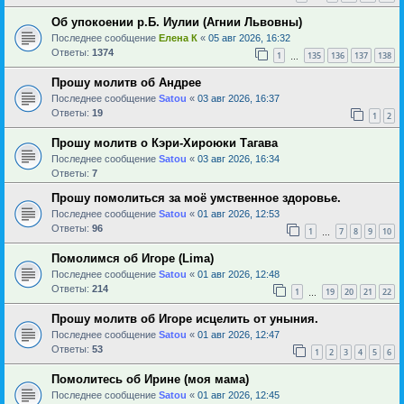
Об упокоении р.Б. Иулии (Агнии Львовны)
Последнее сообщение
Елена К
«
05 авг 2026, 16:32
Ответы:
1374
1
135
136
137
138
…
Прошу молитв об Андрее
Последнее сообщение
Satou
«
03 авг 2026, 16:37
Ответы:
19
1
2
Прошу молитв о Кэри-Хироюки Тагава
Последнее сообщение
Satou
«
03 авг 2026, 16:34
Ответы:
7
Прошу помолиться за моё умственное здоровье.
Последнее сообщение
Satou
«
01 авг 2026, 12:53
Ответы:
96
1
7
8
9
10
…
Помолимся об Игоре (Lima)
Последнее сообщение
Satou
«
01 авг 2026, 12:48
Ответы:
214
1
19
20
21
22
…
Прошу молитв об Игоре исцелить от уныния.
Последнее сообщение
Satou
«
01 авг 2026, 12:47
Ответы:
53
1
2
3
4
5
6
Помолитесь об Ирине (моя мама)
Последнее сообщение
Satou
«
01 авг 2026, 12:45