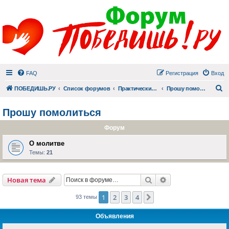
FAQ
Регистрация
Вход
П
ПОБЕДИШЬ.РУ
Список форумов
Практический раздел
Прошу помолиться
Прошу помолиться
Форум
О молитве
Темы:
21
Поиск
Расширенный пои
Новая тема
1
2
3
4
След.
93 темы
Объявления