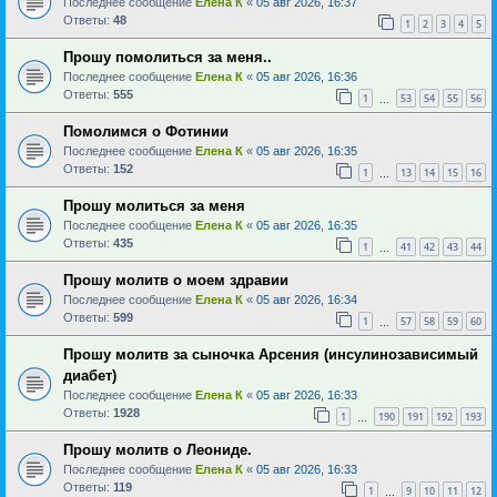
Последнее сообщение
Елена К
«
05 авг 2026, 16:37
Ответы:
48
1
2
3
4
5
Прошу помолиться за меня..
Последнее сообщение
Елена К
«
05 авг 2026, 16:36
Ответы:
555
1
53
54
55
56
…
Помолимся о Фотинии
Последнее сообщение
Елена К
«
05 авг 2026, 16:35
Ответы:
152
1
13
14
15
16
…
Прошу молиться за меня
Последнее сообщение
Елена К
«
05 авг 2026, 16:35
Ответы:
435
1
41
42
43
44
…
Прошу молитв о моем здравии
Последнее сообщение
Елена К
«
05 авг 2026, 16:34
Ответы:
599
1
57
58
59
60
…
Прошу молитв за сыночка Арсения (инсулинозависимый
диабет)
Последнее сообщение
Елена К
«
05 авг 2026, 16:33
Ответы:
1928
1
190
191
192
193
…
Прошу молитв о Леониде.
Последнее сообщение
Елена К
«
05 авг 2026, 16:33
Ответы:
119
1
9
10
11
12
…