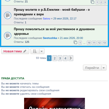
Ответы:
21
1
2
3
Прошу молитв о р.Б.Емилии - моей бабушки - о
приведении к вере
Последнее сообщение
Satou
«
29 июл 2026, 22:17
Ответы:
1
Прошу помолиться за моё умственное и душевное
здоровье
Последнее сообщение
Swetushka
«
21 июн 2026, 20:00
Ответы:
125
1
10
11
12
13
…
Новая тема
1
2
3
4
След.
93 темы
Перейти
ПРАВА ДОСТУПА
Вы
не можете
начинать темы
Вы
не можете
отвечать на сообщения
Вы
не можете
редактировать свои сообщения
Вы
не можете
удалять свои сообщения