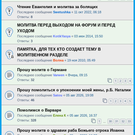
Чтение Евангелия и молитва за болящих
Последнее сообщение
Swetushka
«
11 окт 2022, 06:18
Ответы:
8
МОЛИТВА ПЕРЕД ВЫХОДОМ НА ФОРУМ И ПЕРЕД
УХОДОМ
Последнее сообщение
KotikYasya
«
03 июн 2014, 15:50
Ответы:
3
ПАМЯТКА, ДЛЯ ТЕХ КТО СОЗДАЕТ ТЕМУ В
МОЛИТВЕННОМ РАЗДЕЛЕ
Последнее сообщение
Волна
«
19 ноя 2010, 05:49
Прошу молитв о Германе
Последнее сообщение
Varwen
«
Вчера, 09:15
Ответы:
32
1
2
3
4
Прошу помолиться о упокоении моей жены, р.Б. Наталии
Последнее сообщение
Satou
«
05 авг 2026, 19:08
Ответы:
46
1
2
3
4
5
Помолимся о Варваре
Последнее сообщение
Елена К
«
05 авг 2026, 16:37
Ответы:
328
1
30
31
32
33
…
Прошу молитв о здравии раба Божьего отрока Иоанна