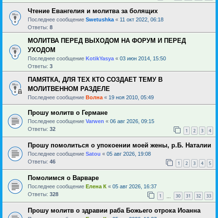
Чтение Евангелия и молитва за болящих
Последнее сообщение
Swetushka
«
11 окт 2022, 06:18
Ответы:
8
МОЛИТВА ПЕРЕД ВЫХОДОМ НА ФОРУМ И ПЕРЕД
УХОДОМ
Последнее сообщение
KotikYasya
«
03 июн 2014, 15:50
Ответы:
3
ПАМЯТКА, ДЛЯ ТЕХ КТО СОЗДАЕТ ТЕМУ В
МОЛИТВЕННОМ РАЗДЕЛЕ
Последнее сообщение
Волна
«
19 ноя 2010, 05:49
Прошу молитв о Германе
Последнее сообщение
Varwen
«
06 авг 2026, 09:15
Ответы:
32
1
2
3
4
Прошу помолиться о упокоении моей жены, р.Б. Наталии
Последнее сообщение
Satou
«
05 авг 2026, 19:08
Ответы:
46
1
2
3
4
5
Помолимся о Варваре
Последнее сообщение
Елена К
«
05 авг 2026, 16:37
Ответы:
328
1
30
31
32
33
…
Прошу молитв о здравии раба Божьего отрока Иоанна