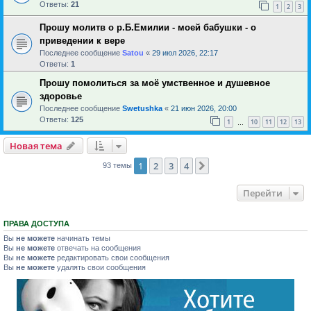
Ответы:
21
1
2
3
Прошу молитв о р.Б.Емилии - моей бабушки - о
приведении к вере
Последнее сообщение
Satou
«
29 июл 2026, 22:17
Ответы:
1
Прошу помолиться за моё умственное и душевное
здоровье
Последнее сообщение
Swetushka
«
21 июн 2026, 20:00
Ответы:
125
1
10
11
12
13
…
Новая тема
1
2
3
4
След.
93 темы
Перейти
ПРАВА ДОСТУПА
Вы
не можете
начинать темы
Вы
не можете
отвечать на сообщения
Вы
не можете
редактировать свои сообщения
Вы
не можете
удалять свои сообщения