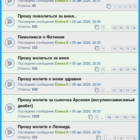
Последнее сообщение
Елена К
«
05 авг 2026, 16:37
Ответы:
48
1
2
3
4
5
Прошу помолиться за меня..
Последнее сообщение
Елена К
«
05 авг 2026, 16:36
Ответы:
555
1
53
54
55
56
…
Помолимся о Фотинии
Последнее сообщение
Елена К
«
05 авг 2026, 16:35
Ответы:
152
1
13
14
15
16
…
Прошу молиться за меня
Последнее сообщение
Елена К
«
05 авг 2026, 16:35
Ответы:
435
1
41
42
43
44
…
Прошу молитв о моем здравии
Последнее сообщение
Елена К
«
05 авг 2026, 16:34
Ответы:
599
1
57
58
59
60
…
Прошу молитв за сыночка Арсения (инсулинозависимый
диабет)
Последнее сообщение
Елена К
«
05 авг 2026, 16:33
Ответы:
1928
1
190
191
192
193
…
Прошу молитв о Леониде.
Последнее сообщение
Елена К
«
05 авг 2026, 16:33
Ответы:
119
1
9
10
11
12
…