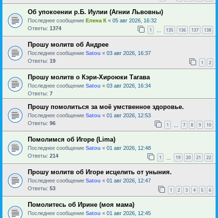
Об упокоении р.Б. Иулии (Агнии Львовны)
Последнее сообщение
Елена К
«
05 авг 2026, 16:32
Ответы:
1374
1
135
136
137
138
…
Прошу молитв об Андрее
Последнее сообщение
Satou
«
03 авг 2026, 16:37
Ответы:
19
1
2
Прошу молитв о Кэри-Хироюки Тагава
Последнее сообщение
Satou
«
03 авг 2026, 16:34
Ответы:
7
Прошу помолиться за моё умственное здоровье.
Последнее сообщение
Satou
«
01 авг 2026, 12:53
Ответы:
96
1
7
8
9
10
…
Помолимся об Игоре (Lima)
Последнее сообщение
Satou
«
01 авг 2026, 12:48
Ответы:
214
1
19
20
21
22
…
Прошу молитв об Игоре исцелить от уныния.
Последнее сообщение
Satou
«
01 авг 2026, 12:47
Ответы:
53
1
2
3
4
5
6
Помолитесь об Ирине (моя мама)
Последнее сообщение
Satou
«
01 авг 2026, 12:45