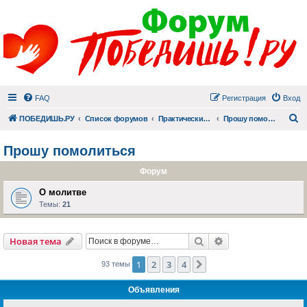
FAQ
Регистрация
Вход
П
ПОБЕДИШЬ.РУ
Список форумов
Практический раздел
Прошу помолиться
Прошу помолиться
Форум
О молитве
Темы:
21
Поиск
Расширенный пои
Новая тема
1
2
3
4
След.
93 темы
Объявления