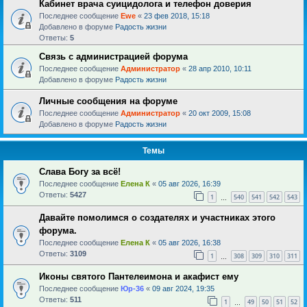
Кабинет врача суицидолога и телефон доверия
Последнее сообщение
Ewe
«
23 фев 2018, 15:18
Добавлено в форуме
Радость жизни
Ответы:
5
Связь с администрацией форума
Последнее сообщение
Администратор
«
28 апр 2010, 10:11
Добавлено в форуме
Радость жизни
Личные сообщения на форуме
Последнее сообщение
Администратор
«
20 окт 2009, 15:08
Добавлено в форуме
Радость жизни
Темы
Слава Богу за всё!
Последнее сообщение
Елена К
«
05 авг 2026, 16:39
Ответы:
5427
1
540
541
542
543
…
Давайте помолимся о создателях и участниках этого
форума.
Последнее сообщение
Елена К
«
05 авг 2026, 16:38
Ответы:
3109
1
308
309
310
311
…
Иконы святого Пантелеимона и акафист ему
Последнее сообщение
Юр-36
«
09 авг 2024, 19:35
Ответы:
511
1
49
50
51
52
…