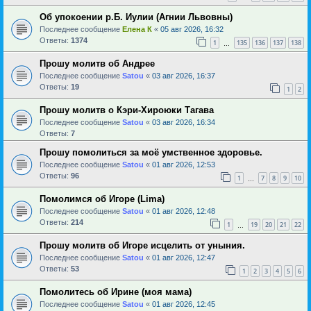
Об упокоении р.Б. Иулии (Агнии Львовны)
Последнее сообщение
Елена К
«
05 авг 2026, 16:32
Ответы:
1374
1
135
136
137
138
…
Прошу молитв об Андрее
Последнее сообщение
Satou
«
03 авг 2026, 16:37
Ответы:
19
1
2
Прошу молитв о Кэри-Хироюки Тагава
Последнее сообщение
Satou
«
03 авг 2026, 16:34
Ответы:
7
Прошу помолиться за моё умственное здоровье.
Последнее сообщение
Satou
«
01 авг 2026, 12:53
Ответы:
96
1
7
8
9
10
…
Помолимся об Игоре (Lima)
Последнее сообщение
Satou
«
01 авг 2026, 12:48
Ответы:
214
1
19
20
21
22
…
Прошу молитв об Игоре исцелить от уныния.
Последнее сообщение
Satou
«
01 авг 2026, 12:47
Ответы:
53
1
2
3
4
5
6
Помолитесь об Ирине (моя мама)
Последнее сообщение
Satou
«
01 авг 2026, 12:45