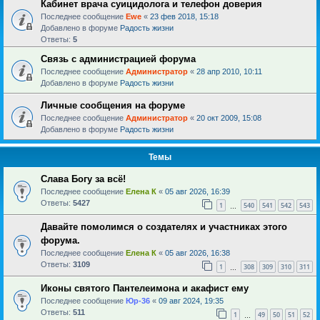
Кабинет врача суицидолога и телефон доверия
Последнее сообщение
Ewe
«
23 фев 2018, 15:18
Добавлено в форуме
Радость жизни
Ответы:
5
Связь с администрацией форума
Последнее сообщение
Администратор
«
28 апр 2010, 10:11
Добавлено в форуме
Радость жизни
Личные сообщения на форуме
Последнее сообщение
Администратор
«
20 окт 2009, 15:08
Добавлено в форуме
Радость жизни
Темы
Слава Богу за всё!
Последнее сообщение
Елена К
«
05 авг 2026, 16:39
Ответы:
5427
1
540
541
542
543
…
Давайте помолимся о создателях и участниках этого
форума.
Последнее сообщение
Елена К
«
05 авг 2026, 16:38
Ответы:
3109
1
308
309
310
311
…
Иконы святого Пантелеимона и акафист ему
Последнее сообщение
Юр-36
«
09 авг 2024, 19:35
Ответы:
511
1
49
50
51
52
…