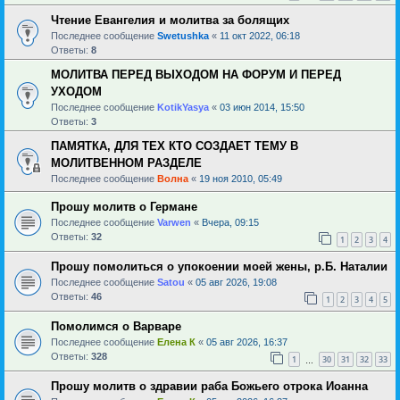
Чтение Евангелия и молитва за болящих
Последнее сообщение
Swetushka
«
11 окт 2022, 06:18
Ответы:
8
МОЛИТВА ПЕРЕД ВЫХОДОМ НА ФОРУМ И ПЕРЕД
УХОДОМ
Последнее сообщение
KotikYasya
«
03 июн 2014, 15:50
Ответы:
3
ПАМЯТКА, ДЛЯ ТЕХ КТО СОЗДАЕТ ТЕМУ В
МОЛИТВЕННОМ РАЗДЕЛЕ
Последнее сообщение
Волна
«
19 ноя 2010, 05:49
Прошу молитв о Германе
Последнее сообщение
Varwen
«
Вчера, 09:15
Ответы:
32
1
2
3
4
Прошу помолиться о упокоении моей жены, р.Б. Наталии
Последнее сообщение
Satou
«
05 авг 2026, 19:08
Ответы:
46
1
2
3
4
5
Помолимся о Варваре
Последнее сообщение
Елена К
«
05 авг 2026, 16:37
Ответы:
328
1
30
31
32
33
…
Прошу молитв о здравии раба Божьего отрока Иоанна