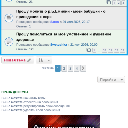
Ответы:
21
1
2
3
Прошу молитв о р.Б.Емилии - моей бабушки - о
приведении к вере
Последнее сообщение
Satou
«
29 июл 2026, 22:17
Ответы:
1
Прошу помолиться за моё умственное и душевное
здоровье
Последнее сообщение
Swetushka
«
21 июн 2026, 20:00
Ответы:
125
1
10
11
12
13
…
Новая тема
1
2
3
4
След.
93 темы
Перейти
ПРАВА ДОСТУПА
Вы
не можете
начинать темы
Вы
не можете
отвечать на сообщения
Вы
не можете
редактировать свои сообщения
Вы
не можете
удалять свои сообщения