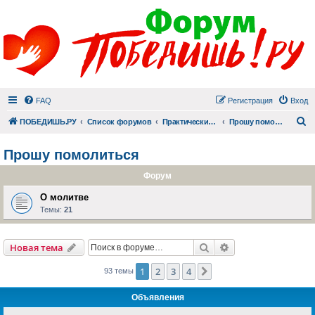
FAQ
Регистрация
Вход
П
ПОБЕДИШЬ.РУ
Список форумов
Практический раздел
Прошу помолиться
Прошу помолиться
Форум
О молитве
Темы:
21
Поиск
Расширенный пои
Новая тема
1
2
3
4
След.
93 темы
Объявления