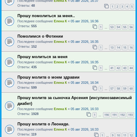
Последнее сообщение
Елена К
«
05 авг 2026, 16:37
Ответы:
48
1
2
3
4
5
Прошу помолиться за меня..
Последнее сообщение
Елена К
«
05 авг 2026, 16:36
Ответы:
555
1
53
54
55
56
…
Помолимся о Фотинии
Последнее сообщение
Елена К
«
05 авг 2026, 16:35
Ответы:
152
1
13
14
15
16
…
Прошу молиться за меня
Последнее сообщение
Елена К
«
05 авг 2026, 16:35
Ответы:
435
1
41
42
43
44
…
Прошу молитв о моем здравии
Последнее сообщение
Елена К
«
05 авг 2026, 16:34
Ответы:
599
1
57
58
59
60
…
Прошу молитв за сыночка Арсения (инсулинозависимый
диабет)
Последнее сообщение
Елена К
«
05 авг 2026, 16:33
Ответы:
1928
1
190
191
192
193
…
Прошу молитв о Леониде.
Последнее сообщение
Елена К
«
05 авг 2026, 16:33
Ответы:
119
1
9
10
11
12
…